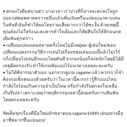
• ตกลงใจดีแค่บางตา: บางเวลา เราบางทีก็อาจจะตกลงใจถูก
บ่อย แต่พอพลาดคราวหนึ่งแล้วเพิ่มเงินหรือแปลงแนวทางเล่น
ในทันที มันก็ทำให้ผลโดยรวมเสียมากกว่าได้ซะงั้น ด้วยเหตุนี้
คุณต้องไม่ใจร้อนและควรทำใจเย็นและก็ตัดสินใจให้ดีก่อนกด
เดิมพันทุกคราว
• เปลี่ยนแปลงแผนหลายครั้งโดยไม่มีเหตุผล: ผู้เล่นใหม่ชอบ
เปลี่ยนแปลงกรรมวิธีการเล่นไปเรื่อยๆพอเล่นแบบนี้แล้วไม่เวิร์
กก็เปลี่ยนไปเล่นอีกแบบโดยทันที จากลงน้อยก็ลงหนักโดยมิได้มี
เหตุมีผลรองรับ ทำให้เกมพังแบบไร้แนวทางเลยล่ะนะครับ
• ไม่ได้พิจารณาตัวเอง: นอกจากดูเกม sagame แล้ว พวกเราก็จำ
ต้องรอเช็กตนเองด้วยครับว่า ในเวลานี้พวกเรารู้สึกแบบไหน
กำลังใจร้อนเกินความจำเป็นไหม หรือกำลังรีบตกลงใจเหลือ
เกินรึเปล่า เพราะเหตุว่าพฤติกรรมเหล่านี้ส่งผลกับการเดิมพัน
โดยตรงเลยล่ะครับ
จัดเต็มทุกเรื่องที่มือใหม่มักพลาดบน sagame168th เล่นอย่างมือ
อาชีพมากขึ้นแน่นอน!