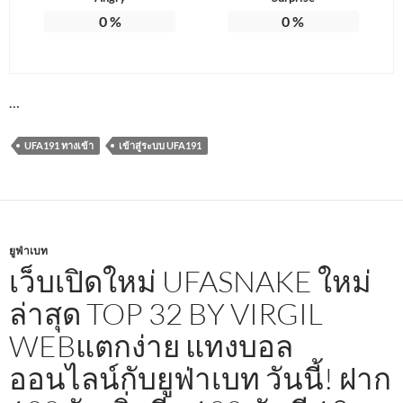
0
%
0
%
…
UFA191 ทางเข้า
เข้าสู่ระบบ UFA191
ยูฟ่าเบท
เว็บเปิดใหม่ UFASNAKE ใหม่
ล่าสุด TOP 32 BY VIRGIL
WEBแตกง่าย แทงบอล
ออนไลน์กับยูฟ่าเบท วันนี้! ฝาก