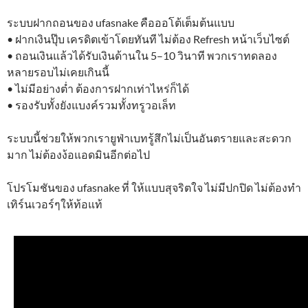
ระบบฝากถอนของ ufasnake คือออโต้เต็มต้นแบบ
• ฝากเงินปุ๊บ เครดิตเข้าโดยทันที ไม่ต้อง Refresh หน้าเว็บไซต์
• ถอนเงินแล้วได้รับเงินด้านใน 5–10 วินาที พวกเราทดลอง
หลายรอบไม่เคยเกินนี้
• ไม่มีอย่างต่ำ ต้องการฝากเท่าไหร่ก็ได้
• รองรับทั้งยังแบงค์รวมทั้งทรูวอเล็ท
ระบบนี้ช่วยให้พวกเรายูฟ่าเบทรู้สึกไม่เป็นอันตรายและสะดวก
มาก ไม่ต้องง้อแอดมินอีกต่อไป
โปรโมชันของ ufasnake ที่ ให้แบบสุจริตใจ ไม่มีปกปิด ไม่ต้องทำ
เทิร์นเวอร์ๆให้ท้อแท้