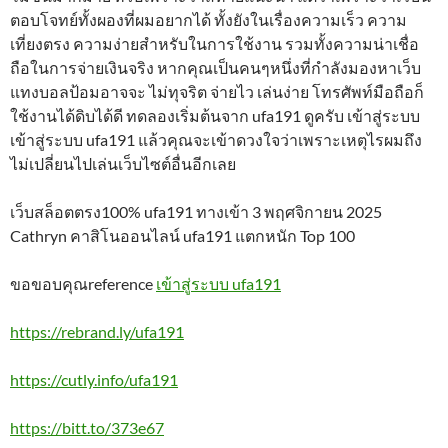
ตอบโจทย์ทั้งผองที่ผมอยากได้ ทั้งยังในเรื่องความเร็ว ความ
เที่ยงตรง ความง่ายสำหรับในการใช้งาน รวมทั้งความน่าเชื่อ
ถือในการจ่ายเงินจริง หากคุณเป็นคนๆหนึ่งที่กำลังมองหาเว็บ
แทงบอลป้อมอาจจะ ไม่ทุจริต จ่ายไว เล่นง่าย โทรศัพท์มือถือก็
ใช้งานได้ดิบได้ดี ทดลองเริ่มต้นจาก ufa191 ดูครับ เข้าสู่ระบบ
เข้าสู่ระบบ ufa191 แล้วคุณจะเข้าดวงใจว่าเพราะเหตุไรผมถึง
ไม่เปลี่ยนไปเล่นเว็บไซต์อื่นอีกเลย
เว็บสล็อตตรง100% ufa191 ทางเข้า 3 พฤศจิกายน 2025
Cathryn คาสิโนออนไลน์ ufa191 แตกหนัก Top 100
ขอขอบคุณreference
เข้าสู่ระบบ ufa191
https://rebrand.ly/ufa191
https://cutly.info/ufa191
https://bitt.to/373e67