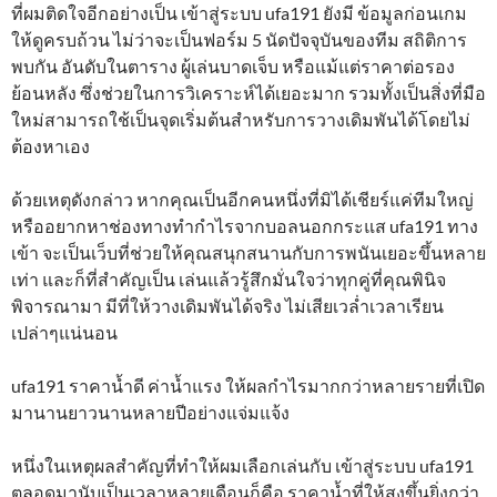
ที่ผมติดใจอีกอย่างเป็น เข้าสู่ระบบ ufa191 ยังมี ข้อมูลก่อนเกม
ให้ดูครบถ้วน ไม่ว่าจะเป็นฟอร์ม 5 นัดปัจจุบันของทีม สถิติการ
พบกัน อันดับในตาราง ผู้เล่นบาดเจ็บ หรือแม้แต่ราคาต่อรอง
ย้อนหลัง ซึ่งช่วยในการวิเคราะห์ได้เยอะมาก รวมทั้งเป็นสิ่งที่มือ
ใหม่สามารถใช้เป็นจุดเริ่มต้นสำหรับการวางเดิมพันได้โดยไม่
ต้องหาเอง
ด้วยเหตุดังกล่าว หากคุณเป็นอีกคนหนึ่งที่มิได้เชียร์แค่ทีมใหญ่
หรืออยากหาช่องทางทำกำไรจากบอลนอกกระแส ufa191 ทาง
เข้า จะเป็นเว็บที่ช่วยให้คุณสนุกสนานกับการพนันเยอะขึ้นหลาย
เท่า และก็ที่สำคัญเป็น เล่นแล้วรู้สึกมั่นใจว่าทุกคู่ที่คุณพินิจ
พิจารณามา มีที่ให้วางเดิมพันได้จริง ไม่เสียเวล่ำเวลาเรียน
เปล่าๆแน่นอน
ufa191 ราคาน้ำดี ค่าน้ำแรง ให้ผลกำไรมากกว่าหลายรายที่เปิด
มานานยาวนานหลายปีอย่างแจ่มแจ้ง
หนึ่งในเหตุผลสำคัญที่ทำให้ผมเลือกเล่นกับ เข้าสู่ระบบ ufa191
ตลอดมานับเป็นเวลาหลายเดือนก็คือ ราคาน้ำที่ให้สูงขึ้นยิ่งกว่า