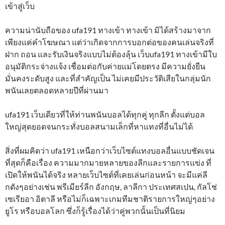
เข้าสู่เว็บ
ความน่านับถือของ ufa191 ทางเข้า ทางเข้า มิได้สร้างมาจาก
เพียงแค่คำโฆษณา แต่ว่าเกิดจากการบอกต่อของคนเล่นจริงที่
ฝาก ถอน และรับเงินจริงแบบไม่ต้องลุ้น เว็บufa191 ทางเข้ามีใบ
อนุมัติกระจ่างแจ้ง เชื่อมต่อกับค่ายแม่โดยตรง มีความยั่งยืน
มั่นคงระดับสูง และที่สำคัญเป็น ไม่เคยมีประวัติเสียในกลุ่มนัก
พนันเลยตลอดหลายปีที่ผ่านมา
ufa191 เว็บเดียวที่ให้ท่านพนันบอลได้ทุกคู่ ทุกลีก ตั้งแต่บอล
ใหญ่สุดยอดจนกระทั่งบอลสนามเล็กที่หาแทงที่อื่นไม่ได้
สิ่งที่ผมคิดว่า ufa191 เหนือกว่าเว็บไซต์แทงบอลอื่นแบบชัดเจน
ที่สุดก็คือเรื่อง ความมากมายหลายของลีกและรายการแข่ง ที่
เปิดให้พนันได้จริง หลายเว็บไซต์ที่เคยเล่นก่อนหน้า จะมีแค่ลี
กดังๆอย่างเช่น พรีเมียร์ลีก อังกฤษ, ลาลีกา ประเทศสเปน, กัลโช่
เซเรียอา อิตาลี หรือไม่ก็เฉพาะเกมทีมชาติรายการใหญ่ๆอย่าง
ยูโร หรือบอลโลก ซึ่งก็รู้เรื่องได้ว่าคู่พวกนั้นเป็นที่นิยม