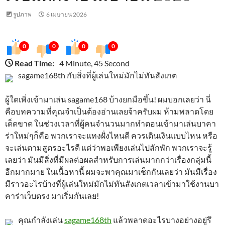
รูปภาพ
6 เมษายน 2026
0
0
0
0
Read Time:
4 Minute, 45 Second
sagame168th กับสิ่งที่ผู้เล่นใหม่มักไม่ทันสังเกต
ผู้ใดเพิ่งเข้ามาเล่น sagame168 บ้างยกมือขึ้น! ผมบอกเลยว่า นี่
คือบทความที่คุณจำเป็นต้องอ่านเลยจ้าครับผม ห้ามพลาดโดย
เด็ดขาด ในช่วงเวลาที่ผู้คนจำนวนมากทำตอนเข้ามาเล่นบาคา
ร่าใหม่ๆก็คือ พวกเราจะแทงฝั่งไหนดี ควรเดินเงินแบบไหน หรือ
จะเล่นตามสูตรอะไรดี แต่ว่าพอเพียงเล่นไปสักพัก พวกเราจะรู้
เลยว่า มันมีสิ่งที่มีผลต่อผลสำหรับการเล่นมากกว่าเรื่องกลุ่มนี้
อีกมากมาย ในเนื้อหานี้ ผมจะพาคุณมาเช็กกันเลยว่า มันมีเรื่อง
มีราวอะไรบ้างที่ผู้เล่นใหม่มักไม่ทันสังเกตเวลาเข้ามาใช้งานบา
คาร่าเว็บตรง มาเริ่มกันเลย!
คุณกำลังเล่น
sagame168th
แล้วพลาดอะไรบางอย่างอยู่รึ