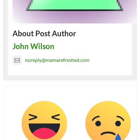
About Post Author
John Wilson
noreply@mamarefreshed.com