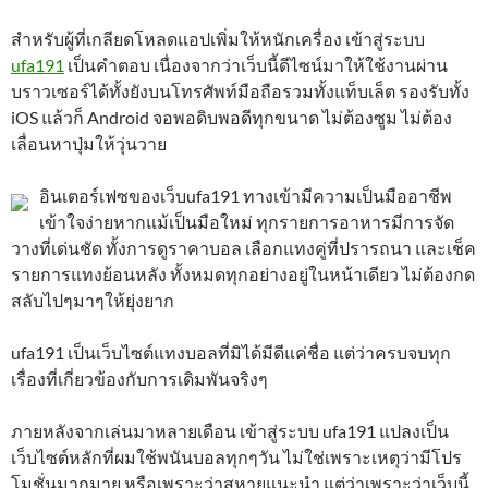
สำหรับผู้ที่เกลียดโหลดแอปเพิ่มให้หนักเครื่อง เข้าสู่ระบบ
ufa191
เป็นคำตอบ เนื่องจากว่าเว็บนี้ดีไซน์มาให้ใช้งานผ่าน
บราวเซอร์ได้ทั้งยังบนโทรศัพท์มือถือรวมทั้งแท็บเล็ต รองรับทั้ง
iOS แล้วก็ Android จอพอดิบพอดีทุกขนาด ไม่ต้องซูม ไม่ต้อง
เลื่อนหาปุ่มให้วุ่นวาย
อินเตอร์เฟซของเว็บufa191 ทางเข้ามีความเป็นมืออาชีพ
เข้าใจง่ายหากแม้เป็นมือใหม่ ทุกรายการอาหารมีการจัด
วางที่เด่นชัด ทั้งการดูราคาบอล เลือกแทงคู่ที่ปรารถนา และเช็ค
รายการแทงย้อนหลัง ทั้งหมดทุกอย่างอยู่ในหน้าเดียว ไม่ต้องกด
สลับไปๆมาๆให้ยุ่งยาก
ufa191 เป็นเว็บไซต์แทงบอลที่มิได้มีดีแค่ชื่อ แต่ว่าครบจบทุก
เรื่องที่เกี่ยวข้องกับการเดิมพันจริงๆ
ภายหลังจากเล่นมาหลายเดือน เข้าสู่ระบบ ufa191 แปลงเป็น
เว็บไซต์หลักที่ผมใช้พนันบอลทุกๆวัน ไม่ใช่เพราะเหตุว่ามีโปร
โมชั่นมากมาย หรือเพราะว่าสหายแนะนำ แต่ว่าเพราะว่าเว็บนี้