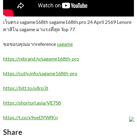
เว็บตรง sagame168th sagame168th.pro 24 April 2569 Lenore
คาสิโน sagame มาแรงที่สุด Top 77
ขอขอบคุณมากreference
sagame
https://rebrand.ly/sagame168th-pro
https://cutly.info/sagame168th-pro
https://bitt.to/u8rp3t
https://shorturl.asia/VE7S8
https://t.co/x9oeDYWfKn
Share