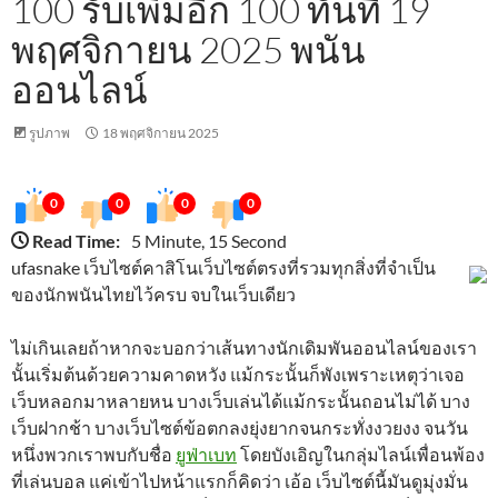
100 รับเพิ่มอีก 100 ทันที 19
พฤศจิกายน 2025 พนัน
ออนไลน์
รูปภาพ
18 พฤศจิกายน 2025
0
0
0
0
Read Time:
5 Minute, 15 Second
ufasnake เว็บไซต์คาสิโนเว็บไซต์ตรงที่รวมทุกสิ่งที่จำเป็น
ของนักพนันไทยไว้ครบ จบในเว็บเดียว
ไม่เกินเลยถ้าหากจะบอกว่าเส้นทางนักเดิมพันออนไลน์ของเรา
นั้นเริ่มต้นด้วยความคาดหวัง แม้กระนั้นก็พังเพราะเหตุว่าเจอ
เว็บหลอกมาหลายหน บางเว็บเล่นได้แม้กระนั้นถอนไม่ได้ บาง
เว็บฝากช้า บางเว็บไซต์ข้อตกลงยุ่งยากจนกระทั่งงวยงง จนวัน
หนึ่งพวกเราพบกับชื่อ
ยูฟ่าเบท
โดยบังเอิญในกลุ่มไลน์เพื่อนพ้อง
ที่เล่นบอล แค่เข้าไปหน้าแรกก็คิดว่า เอ้อ เว็บไซต์นี้มันดูมุ่งมั่น