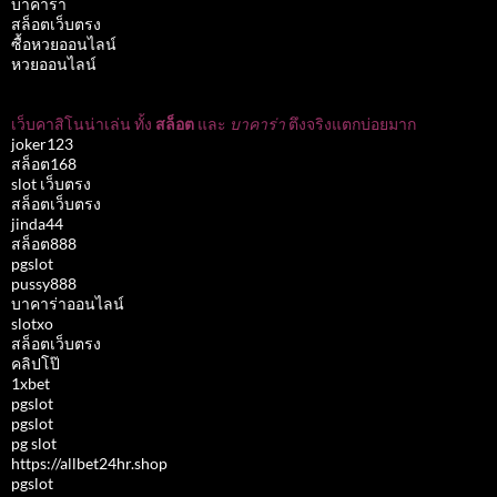
บาคาร่า
สล็อตเว็บตรง
ซื้อหวยออนไลน์
หวยออนไลน์
เว็บคาสิโนน่าเล่น ทั้ง
สล็อต
และ
บาคาร่า
ตึงจริงแตกบ่อยมาก
joker123
สล็อต168
slot เว็บตรง
สล็อตเว็บตรง
jinda44
สล็อต888
pgslot
pussy888
บาคาร่าออนไลน์
slotxo
สล็อตเว็บตรง
คลิปโป๊
1xbet
pgslot
pgslot
pg slot
https://allbet24hr.shop
pgslot