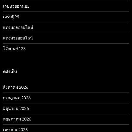
เว็บหวยฮานอย
เศรษฐี99
แทงบอลออนไลน์
แทงหวยออนไลน์
โจ๊กเกอร์123
คลังเก็บ
สิงหาคม 2026
กรกฎาคม 2026
มิถุนายน 2026
พฤษภาคม 2026
เมษายน 2026