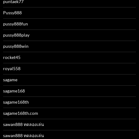
puntaek77
Pussy888
pussy888fun
pussy888play
pussy888win
rocket45
royal558
sagame
sagame168
sagame168th
sagame168th.com
sawan888 ทดลองเล่น
sawan888 ทดลองเล่น