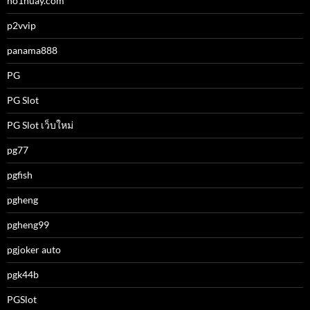
no1huay.com
p2vvip
panama888
PG
PG Slot
PG Slot เว็บใหม่
pg77
pgfish
pgheng
pgheng99
pgjoker auto
pgk44b
PGSlot