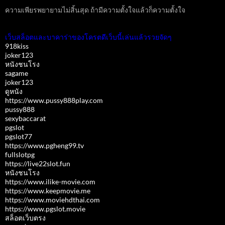
ความเพียรพยายามไม่สิ้นสุด ถ้ามีความตั้งใจแล้วก็ความตั้งใจ
เว็บสล็อตและบาคาร่าของโครตดีเว็บนี้เล่นแล้วรวยจัดๆ
918kiss
joker123
หนังชนโรง
sagame
joker123
ดูหนัง
https://www.pussy888play.com
pussy888
sexybaccarat
pgslot
pgslot77
https://www.pgheng99.tv
fullslotpg
https://live22slot.fun
หนังชนโรง
https://www.ilike-movie.com
https://www.keepmovie.me
https://www.moviehdthai.com
https://www.pgslot.movie
สล็อตเว็บตรง