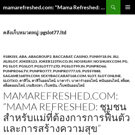
ค้นหา
mamarefreshed.com: "Mama Refreshed: ชุมชนสำหรับแม่ที่ต้องการการฟื้นตัวและการสร้างความสุข"
ข้าม
เมนูหลัก
ไป
ยัง
เนื้อหา
คลังเก็บหมวดหมู่: pgslot77.ltd
918KISS
,
ABA
,
ABAGROUP2
,
BACCARAT
,
CASINO
,
FUNNY18.IN
,
JILI
,
JILISLOT
,
JOKER123
,
JOKER123TH.CO.IN
,
NO1HUAY
,
NO1HUAY.COM
,
PG
,
PG SLOT
,
PGSLOT
,
PGSLOT77.LTD
,
PGSLOT99.IN
,
PUNPRO66
,
PUNPRO66.TV
,
PUNPRO777
,
PUNPRO777.US
,
PUSSY888
,
SAGAME168TH.COM
,
SEXYBACCARAT168.COM
,
SLOT
,
SLOT ONLINE
,
SLOTXO
,
คาสิโน
,
คาสิโนออนไลน์
,
บาคาร่า
,
บาคาร่าออนไลน์
,
พนันออนไลน์
,
สล็อต
,
สล็อตออนไลน์
,
เกมยิงปลา
,
เว็บพนัน
,
เว็บพนันออนไลน์
MAMAREFRESHED.COM:
“MAMA REFRESHED: ชุมชน
สำหรับแม่ที่ต้องการการฟื้นตัว
และการสร้างความสุข”