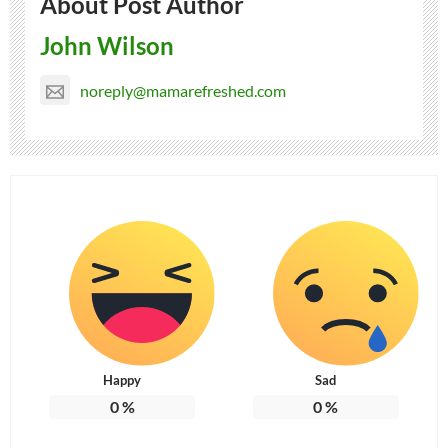
About Post Author
John Wilson
noreply@mamarefreshed.com
Happy
Sad
0
%
0
%