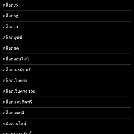
สล็อต99
สล็อตpg
สล็อตxo
สล็อตพุซซี่
สล็อตสด
สล็อตออนไลน์
สล็อตเครดิตฟรี
สล็อตเว็บตรง
สล็อตเว็บตรง 168
สล็อตเเครดิตฟรี
สล็อตแตกดี
หนังออนไลน์