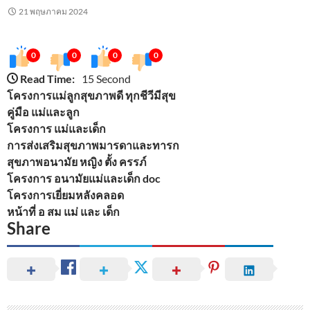
21 พฤษภาคม 2024
0
0
0
0
Read Time:
15 Second
โครงการแม่ลูกสุขภาพดี ทุกชีวีมีสุข
คู่มือ แม่และลูก
โครงการ แม่และเด็ก
การส่งเสริมสุขภาพมารดาและทารก
สุขภาพอนามัย หญิง ตั้ง ครรภ์
โครงการ อนามัยแม่และเด็ก doc
โครงการเยี่ยมหลังคลอด
หน้าที่ อ สม แม่ และ เด็ก
Share