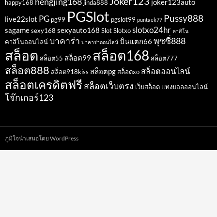
Joker123
hengjing168
joker123auto
happy168
jinda888
PGSlot
Pussy888
PG
live22slot
pg99
pgslot99
puntaek77
slotxo24hr
sagame
sexyauto168
sexy168
Slot
Slotxo
คาสิโน
บาคาร่า
พุซซี่888
ปั่นแตก66
คาสิโนออนไลน์
บาคาร่าออนไลน์
สล็อต
สล็อต168
สล็อต99
สล็อต55
สล็อต777
สล็อต888
สล็อตออนไลน์
สล็อตpg
สล็อต918kiss
สล็อตxo
สล็อตเครดิตฟรี
สล็อตเว็บตรง
เว็บสล็อต
แทงบอลออนไลน์
โจ๊กเกอร์123
ภูมิใจนำเสนอโดย WordPress