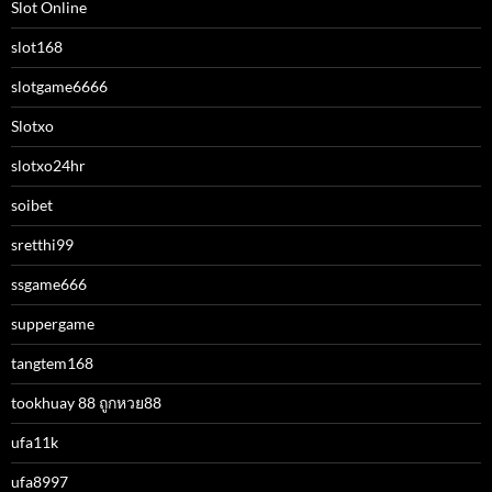
Slot Online
slot168
slotgame6666
Slotxo
slotxo24hr
soibet
sretthi99
ssgame666
suppergame
tangtem168
tookhuay 88 ถูกหวย88
ufa11k
ufa8997