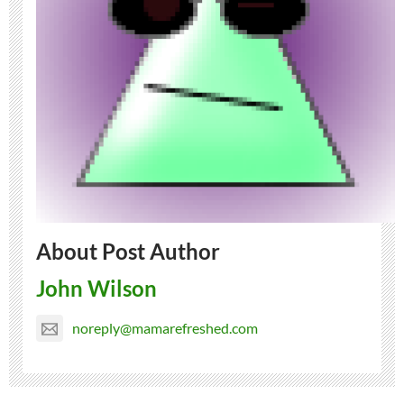
About Post Author
John Wilson
noreply@mamarefreshed.com