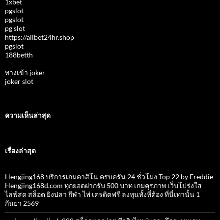
1xbet
pgslot
pgslot
pg slot
https://allbet24hr.shop
pgslot
188betth
ทางเข้า joker
joker slot
ความเห็นล่าสุด
เรื่องล่าสุด
Hengjing168 บริการเกมคาสิโน ครบครัน 24 ชั่วโมง Top 22 by Freddie
Hengjing168d.com ทุกยอดฝากรับ 500 บาท เกมคุรภาพ เว็บโปร่งใส
ไลฟ์สด สล็อต ยิงปลา กีฬา ไพ่ เครดิตฟรี ลงทุนทั้งที่ต้อง ที่นี่เท่านั้น 1
กันยา 2569