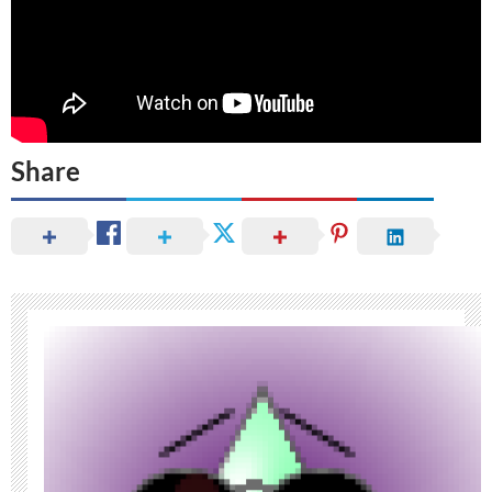
Share