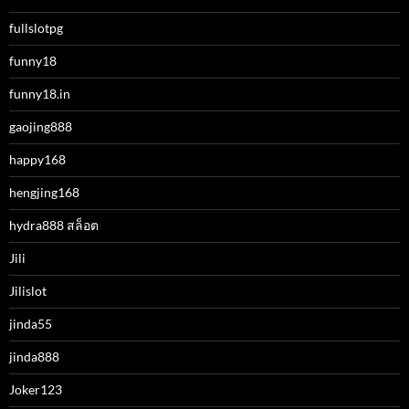
fullslotpg
funny18
funny18.in
gaojing888
happy168
hengjing168
hydra888 สล็อต
Jili
Jilislot
jinda55
jinda888
Joker123