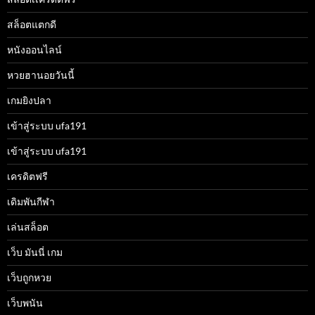
สล็อตแตกดี
หนังออนไลน์
หวยฮานอยวันนี้
เกมยิงปลา
เข้าสู่ระบบ ufa191
เข้าสู่ระบบ ufa191
เครดิตฟรี
เดิมพันกีฬา
เล่นสล็อต
เว็บ มันนี่ เกม
เว็บถูกหวย
เว็บพนัน