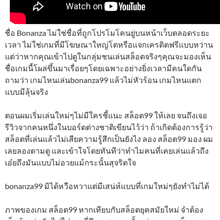
ชื่อ Bonanza ไม่ใช่ชื่อที่ถูกโปรโมโคนยู่บนหน้าเว็บตลอดระยะ
เวลา ไม่ใช่เกมที่มีโฆษณาใหญ่โตหรือแจกเครดิตฟรีแบบหว่าน
แต่ว่าหากคุณเข้าไปดูในกลุ่มชนเล่นสล็อตจริงๆคุณจะมองเห็น
ชื่อเกมนี้โผล่ขึ้นมาเรื่อยๆโดยเฉพาะอย่างยิ่งเวลามีคนใดกัน
ถามว่า เกมไหนเล่นbonanza99 แล้วไม่หัวร้อน เกมไหนแตก
แบบมีลุ้นจริง
ตอนผมเริ่มเล่นใหม่ๆไม่มีใครชี้แนะ สล็อต99 ให้เลย จนถึงเจอ
รีวิวจากคนหนึ่งในบอร์ดต่างชาติเขียนไว้ว่า ถ้าเกิดต้องการรู้ว่า
สล็อตที่เล่นแล้วไม่เสียความรู้สึกเป็นยังไง ลอง สล็อต99 มอง ผม
เลยลองตามดู และเข้าใจโดยทันทีว่าทำไมคนที่เคยเล่นแล้วถึง
เอ๋ยถึงมันแบบไม่อวยแม้กระนั้นสุจริตใจ
bonanza99 มิได้หวือหวาแต่มีเสน่ห์แบบที่เกมใหม่ๆยังทำไม่ได้
ภาพของเกม สล็อต99 หากเทียบกับสล็อตยุคสมัยใหม่ จำต้อง