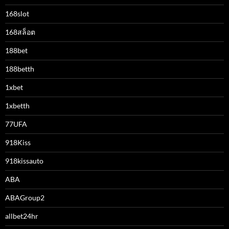
168slot
168สล็อต
188bet
188betth
1xbet
1xbetth
77UFA
918Kiss
918kissauto
ABA
ABAGroup2
allbet24hr