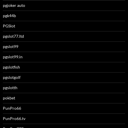
pgjoker auto
pgk44b
PGSlot
pgslot77.ltd
pgslot99
pgslot99.in
pgslotfish
pgslotgolf
pgslotth
pokbet
PunPro66
PunPro66.tv