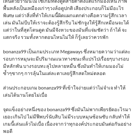
เห็นด้วยว่ามันไม่ใช่เกมที่ดึงดูดสายตาตั้งแต่แรกมองเห็น ภาพ
พื้นหลังเป็นเหมืองเก่าๆวงล้อดูปกติ เสียงประกอบก็ไม่มีอะไร
พิเศษ แต่ว่าสิ่งที่ทำให้เกมนี้ผิดแผกแตกต่างคือความรู้สึกเวลา
เล่น มันไม่บีบให้เราจะต้องรู้สึกรีบ ไม่ชักจูงให้รู้สึกเหมือนจะได้
แต่ว่าในที่สุดโดนดูด มันมีจังหวะของมันที่แจ่มชัดว่า ถ้าได้ จะ
แตกจริง รวมทั้งหากตอนไหนไม่ให้ ก็รู้เลยว่าควรพัก
bonanza99 เป็นเกมประเภท Megaways ซึ่งหมายความว่าแต่ละ
รอบการหมุนจะมีปริมาณแนวทางชนะที่แปรไปเรื่อยๆบางรอบ
มีหลักพัน บางรอบทะลุไปหลายหมื่น ซึ่งมันทำให้เกมมองไม่
ซ้ำๆซากๆ การลุ้นในแต่ละตาเลยรู้สึกสดใหม่ตลอด
ส่วนประกอบเกม bonanza99 ที่เข้าใจง่ายแต่ว่าไม่จำเจ ทำให้
เล่นได้นานโดยไม่เบื่อ
จุดแข็งอย่างหนึ่งของ bonanza99 ซึ่งมันไม่พากเพียรยัดอะไรมา
เยอะเกินไป ไม่มีฟีพบร์นับสิบ ไม่มีระบบหมุนซ้อนซับ กลับทำให้
เกมนี้เล่นแล้วไม่เบื่อ เนื่องจากว่าทุกองค์ประกอบมันต่อกันอย่าง
พอดี