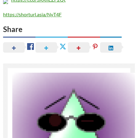
https://shorturl.asia/NyT4F
Share