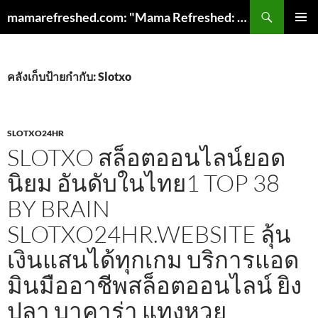
ค้นหา
mamarefreshed.com: "Mama Refreshed: ชุมชนสำหรับแม่ที่ต้องการการฟื้นตัวและการสร้างความสุข"
ข้าม
เมนูหลัก
ไป
ยัง
เนื้อหา
คลังเก็บป้ายกำกับ: Slotxo
SLOTXO24HR
SLOTXO สล็อตออนไลน์ยอด
นิยม อันดับในไทย1 TOP 38
BY BRAIN
SLOTXO24HR.WEBSITE ลุ้น
เงินแสนได้ทุกเกม บริการแอด
มินมืออาชีพสล็อตออนไลน์ ยิง
ปลา บาคาร่า แทงหวย