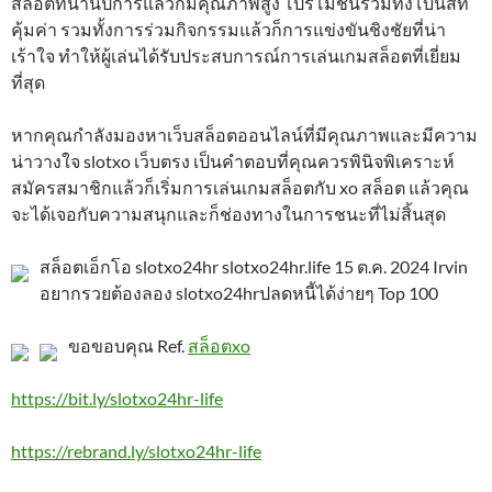
สล็อตที่นานัปการแล้วก็มีคุณภาพสูง โปรโมชั่นรวมทั้งโบนัสที่
คุ้มค่า รวมทั้งการร่วมกิจกรรมแล้วก็การแข่งขันชิงชัยที่น่า
เร้าใจ ทำให้ผู้เล่นได้รับประสบการณ์การเล่นเกมสล็อตที่เยี่ยม
ที่สุด
หากคุณกำลังมองหาเว็บสล็อตออนไลน์ที่มีคุณภาพและมีความ
น่าวางใจ slotxo เว็บตรง เป็นคำตอบที่คุณควรพินิจพิเคราะห์
สมัครสมาชิกแล้วก็เริ่มการเล่นเกมสล็อตกับ xo สล็อต แล้วคุณ
จะได้เจอกับความสนุกและก็ช่องทางในการชนะที่ไม่สิ้นสุด
สล็อตเอ็กโอ slotxo24hr slotxo24hr.life 15 ต.ค.
2024 Irvin
อยากรวยต้องลอง slotxo24hrปลดหนี้ได้ง่ายๆ Top 100
ขอขอบคุณ Ref.
สล็อตxo
https://bit.ly/slotxo24hr-life
https://rebrand.ly/slotxo24hr-life