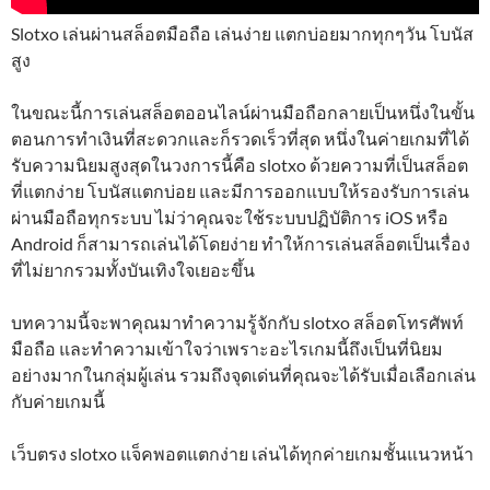
Slotxo เล่นผ่านสล็อตมือถือ เล่นง่าย แตกบ่อยมากทุกๆวัน โบนัส
สูง
ในขณะนี้การเล่นสล็อตออนไลน์ผ่านมือถือกลายเป็นหนึ่งในขั้น
ตอนการทำเงินที่สะดวกและก็รวดเร็วที่สุด หนึ่งในค่ายเกมที่ได้
รับความนิยมสูงสุดในวงการนี้คือ slotxo ด้วยความที่เป็นสล็อต
ที่แตกง่าย โบนัสแตกบ่อย และมีการออกแบบให้รองรับการเล่น
ผ่านมือถือทุกระบบ ไม่ว่าคุณจะใช้ระบบปฏิบัติการ iOS หรือ
Android ก็สามารถเล่นได้โดยง่าย ทำให้การเล่นสล็อตเป็นเรื่อง
ที่ไม่ยากรวมทั้งบันเทิงใจเยอะขึ้น
บทความนี้จะพาคุณมาทำความรู้จักกับ slotxo สล็อตโทรศัพท์
มือถือ และทำความเข้าใจว่าเพราะอะไรเกมนี้ถึงเป็นที่นิยม
อย่างมากในกลุ่มผู้เล่น รวมถึงจุดเด่นที่คุณจะได้รับเมื่อเลือกเล่น
กับค่ายเกมนี้
เว็บตรง slotxo แจ็คพอตแตกง่าย เล่นได้ทุกค่ายเกมชั้นแนวหน้า