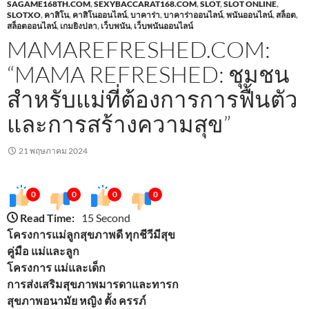
SAGAME168TH.COM
,
SEXYBACCARAT168.COM
,
SLOT
,
SLOT ONLINE
,
SLOTXO
,
คาสิโน
,
คาสิโนออนไลน์
,
บาคาร่า
,
บาคาร่าออนไลน์
,
พนันออนไลน์
,
สล็อต
,
สล็อตออนไลน์
,
เกมยิงปลา
,
เว็บพนัน
,
เว็บพนันออนไลน์
MAMAREFRESHED.COM:
“MAMA REFRESHED: ชุมชน
สำหรับแม่ที่ต้องการการฟื้นตัว
และการสร้างความสุข”
21 พฤษภาคม 2024
0
0
0
0
Read Time:
15 Second
โครงการแม่ลูกสุขภาพดี ทุกชีวีมีสุข
คู่มือ แม่และลูก
โครงการ แม่และเด็ก
การส่งเสริมสุขภาพมารดาและทารก
สุขภาพอนามัย หญิง ตั้ง ครรภ์