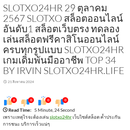
SLOTXO24HR 29 ตุลาคม
2567 SLOTXO สล็อตออนไลน์
อันดับ1 สล็อตเว็บตรง ทดลอง
เล่นสล็อตฟรีคาสิโนออนไลน์
ครบทุกรูปแบบ SLOTXO24HR
เกมเดิมพันมืออาชีพ TOP 34
BY IRVIN SLOTXO24HR.LIFE
21 สิงหาคม 2024
0
0
0
0
Read Time:
5 Minute, 24 Second
เพราะเหตุไรจะต้องเล่น
slotxo24hr
เว็บไซต์สล็อต ค้ำประกัน
การชนะ บริการเร็วแน่ๆ