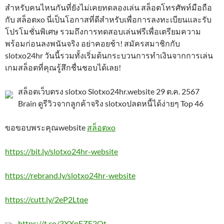
สำหรับคนไหนกันที่ยังไม่เคยทดลองเล่น สล็อตโทรศัพท์มือถือ
กับ สล็อตxo นี่เป็นโอกาสที่ดีสำหรับเพื่อการลงทะเบียนและรับ
โปรโมชั่นพิเศษ รวมถึงการทดสอบเล่นฟรีเพื่อเตรียมความ
พร้อมก่อนลงพนันจริง อย่าคอยช้า! สมัครสมาชิกกับ
slotxo24hr วันนี้รวมทั้งเริ่มต้นกระบวนการทำเงินจากการเล่น
เกมสล็อตที่คุณรู้สึกชื่นชอบได้เลย!
สล็อตเว็บตรง slotxo Slotxo24hr.website 29 ต.ค. 2567
Brain ดูรีวิวจากลูกค้าจริง slotxoปลดหนี้ได้ง่ายๆ Top 46
ขอขอบพระคุณwebsite
สล็อตxo
https://bit.ly/slotxo24hr-website
https://rebrand.ly/slotxo24hr-website
https://cutt.ly/2eP2Ltqe
https://t.co/3XXnEZF2Qt