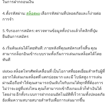
ในการฝากถอนเงิน
4. ตั้งรหัสผ่าน:
สล็อตxo
เลือกรหัสผ่านที่ปลอดภัยและก็ง่ายต่อ
การจำ
5. รับรองการสมัคร: ตรวจทานข้อมูลทั้งปวงแล้วก็คลิกที่ปุ่ม
ยืนยันการสมัคร
6. เริ่มต้นเล่นได้โดยทันที: ภายหลังที่คุณสมัครเสร็จสิ้น คุณ
สามารถล็อกอินเข้าระบบรวมทั้งเริ่มการเล่นเกมสล็อตได้โดย
ทันที
slotxo สล็อตโทรศัพท์เคลื่อนที่ เป็นโอกาสที่ยอดเยี่ยมสำหรับผู้ที่
อยากได้เล่นเกมสล็อตที่ แตกบ่อยมาก และมี โบนัสสูง การเล่น
ผ่านมือถือทำให้คุณสามารถบันเทิงใจกับเกมได้ทุกที่ที่ต้องการ
ไม่ว่าจะอยู่ที่แห่งไหน คุณก็สามารถเข้าถึงเกมแล้วก็ทำเงินได้
โดยง่าย อีกทั้งระบบการฝากถอนอัตโนมัติที่เร็วรวมทั้งปลอดภัย
ยังเพิ่มความสบายสบายสำหรับเพื่อการเล่นมากขึ้น