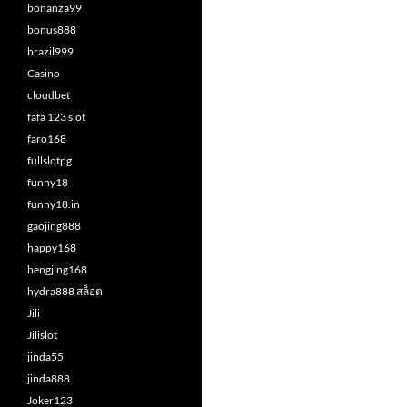
bonanza99
bonus888
brazil999
Casino
cloudbet
fafa 123 slot
faro168
fullslotpg
funny18
funny18.in
gaojing888
happy168
hengjing168
hydra888 สล็อต
Jili
Jilislot
jinda55
jinda888
Joker123