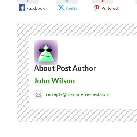
Facebook
Twitter
Pinterest
About Post Author
John Wilson
noreply@mamarefreshed.com