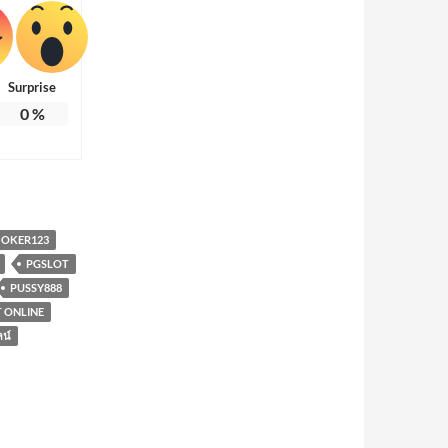
Surprise
0
%
JOKER123
PGSLOT
PUSSY888
 ONLINE
น์