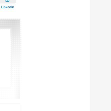
LinkedIn