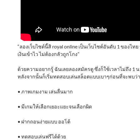
“ลองเว็บไซต์นี้สิ royal online เป็นเว็บไซต์อันดับ 1 ของไ
เงินเข้าไว ไม่ต้องกลัวถูกโกง”
ด้วยความอยากรู้ ฉันเลยลองสมัครดู ซึ่งก็ใช้เวลาไม่ถึง 1 น
หลังจากนั้นก็เริ่มทดสอบเล่นสล็อตแบบเบาๆก่อนที่จะพบว่
• ภาพเกมงาม เล่นลื่นมาก
• มีเกมให้เลือกเยอะแยะจนเลือกผิด
• ฝากถอนง่ายแบบ ออโต้
• ทดสอบเล่นฟรีได้ด้วย