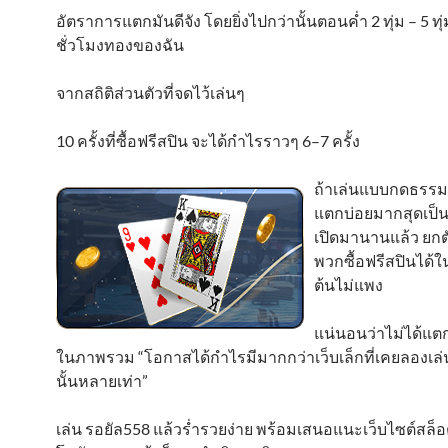
อัตราการแตกมันดีจัง โดยยิ่งไปกว่านั้นตอนค่ำ 2 ทุ่ม – 5 ทุ่ม
ชั่วโมงทองของฉัน
จากสถิติส่วนตัวที่จดไว้เล่นๆ
10 ครั้งที่ซื้อฟรีสปิน จะได้กำไรราวๆ 6–7 ครั้ง
ถ้าเล่นแบบกดธรรมด
แตกบ่อยมากสุดเป็น
เปิดมานานแล้ว ยกต
พวกซื้อฟรีสปินได้ใ
ต้นไม่แพง
แน่นอนว่าไม่ได้แตกท
ในภาพรวม “โอกาสได้กำไรมีมากกว่าเว็บเล็กที่เคยลองเล่
นั้นหลายเท่า”
เล่น รอยัล558 แล้วร่ำรวยง่าย พร้อมเสนอแนะเว็บไซต์สล็อ