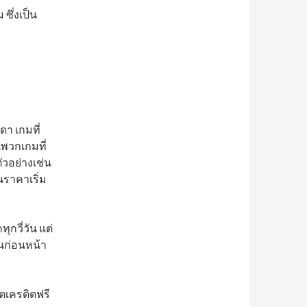
 ซึ่งเป็น
า เกมที่
พวกเกมที่
ัวอย่างเช่น
นราคาเริ่ม
ุกวี่วัน แต่
นก่อนหน้า
ตเครดิตฟรี