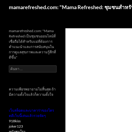
ค้นหา
mamarefreshed.com: "Mama Refreshed: ชุมชนสำหรับ
mamarefreshed.com: "Mama
Refreshed เป็นชุมชนออนไลน์ที่
เชื่อถือได้สำหรับแม่ที่ต้องการ
คำแนะนำและการสนับสนุนใน
การดูแลสุขภาพและความรู้สึกที่
ดีขึ้น"
ค้นหา
สำหรับ:
ความเพียรพยายามไม่สิ้นสุด ถ้า
มีความตั้งใจแล้วก็ความตั้งใจ
เว็บสล็อตและบาคาร่าของโคร
ตดีเว็บนี้เล่นแล้วรวยจัดๆ
918kiss
joker123
หนังชนโรง