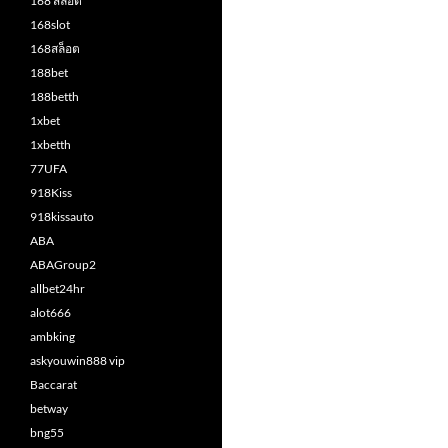
168 สล็อต
168slot
168สล็อต
188bet
188betth
1xbet
1xbetth
77UFA
918Kiss
918kissauto
ABA
ABAGroup2
allbet24hr
alot666
ambking
askyouwin888 vip
Baccarat
betway
bng55