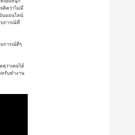
ั้งยังสนุก
จคิดว่าไม่มี
พนันออนไลน์
ะสบการณ์ที่
สบการณ์ดีๆ
เหตุว่าเคยได้
่สำหรับทำงาน