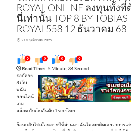
ROYAL ONLINE ลงทุนทั้งที่ต้อ
นี่เท่านั้น TOP 8 BY TOBIAS
ROYAL558 12 ธันวาคม 68
21 พฤศจิกายน 2025
0
0
0
0
Read Time:
5 Minute, 34 Second
รอยัล55
8 เว็บ
พนัน
ออนไลน์
เกม
สล็อต กับเว็บอันดับ 1 ของไทย
ย้อนกลับไปเมื่อหลายปีที่ผ่านมา ฉันไม่เคยคิดเลยว่าการเล