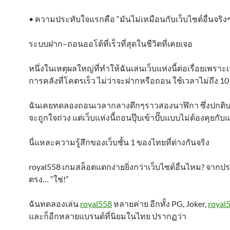
• ความประทับใจแรกคือ “มันไม่เหมือนกับเว็บไซต์อื่นจริง
ระบบฝาก–ถอนออโต้ที่เร็วที่สุดในชีวิตที่เคยเจอ
หนึ่งในเหตุผลใหญ่ที่ทำให้ฉันเล่นเว็บแห่งนี้ต่อเรื่อยเพราะ
การคลังที่โคตรเร็ว ไม่ว่าจะฝากหรือถอน ใช้เวลาไม่ถึง 10 
ฉันเคยทดลองถอนเวลากลางดึกๆราวสองนาฬิกา ซึ่งปกติบา
จะถูกใจถ่วง แต่เว็บแห่งนี้ถอนปุ๊บเข้าปั๊บแบบไม่ต้องคุยกั
นี่แหละความรู้สึกของเว็บชั้น 1 ของไทยที่ต่างกันจริง
royal558 เกมสล็อตแตกง่ายยิ่งกว่าเว็บไซต์อื่นไหม? จาก
ตรง… “ใช่!”
ฉันทดลองเล่น
royal558
หลายค่าย อีกทั้ง PG, Joker,
royal
และก็อีกหลายแบรนด์ที่นิยมในไทย ปรากฏว่า