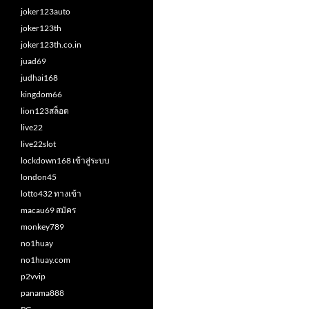
joker123auto
joker123th
joker123th.co.in
juad69
judhai168
kingdom66
lion123สล็อต
live22
live22slot
lockdown168 เข้าสู่ระบบ
london45
lotto432 ทางเข้า
macau69 สมัคร
monkey789
no1huay
no1huay.com
p2vvip
panama888