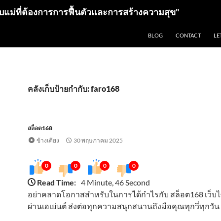
แม่ที่ต้องการการฟื้นตัวและการสร้างความสุข"
ข้ามไปยังเนื้อหา
BLOG
CONTACT
LE
คลังเก็บป้ายกำกับ: faro168
สล็อต168
ข้างเคียง
30 พฤษภาคม 2025
0
0
0
0
Read Time:
4 Minute, 46 Second
อย่าคลาดโอกาสสำหรับในการได้กำไรกับ สล็อต168 เว็บไ
ผ่านเอเย่นต์ ส่งต่อทุกความสนุกสนานถึงมือคุณทุกวี่ทุกวัน