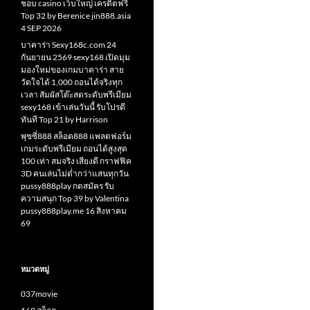
ชอบ casino เว็บใหญ่ เครดิตฟรี
Top 32 by Berenice jin888.asia
4 SEP 2026
บาคาร่า Sexy168c.com 24
กันยายน 2569 sexy168 เปิดมุม
มองใหม่ของเกมบาคาร่า สาย
วัดใจได้ 1,000 ถอนได้จริงทุก
เวลา สัมผัสโต๊ะสดระดับพรีเมียม
sexy168 เข้าเล่นวันนี้ รับโปรดี
ทันที Top 21 by Harrison
พุซซี่888 สล็อต888 แพลตฟอร์ม
เกมระดับพรีเมียม ถอนได้สูงสุด
100 เท่า สมจริง เสียงดี กราฟฟิค
3D คนเล่นไม่ต่ำกว่าแสนทุกวัน
pussy888play กดสมัคร รับ
ความสนุก Top 39 by Valentina
pussy888play.me 16 สิงหาคม
69
หมวดหมู่
037movie