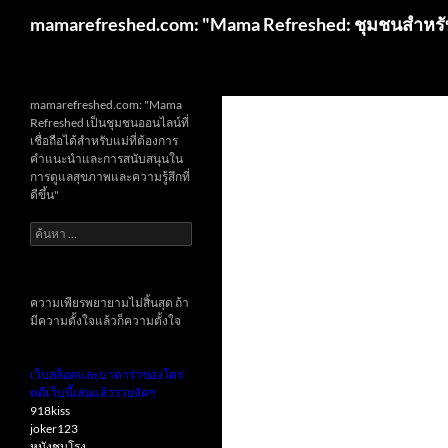
ค้นหา
mamarefreshed.com: "Mama Refreshed: ชุมชนสำหรับ
mamarefreshed.com: "Mama
Refreshed เป็นชุมชนออนไลน์ที่
เชื่อถือได้สำหรับแม่ที่ต้องการ
คำแนะนำและการสนับสนุนใน
การดูแลสุขภาพและความรู้สึกที่
ดีขึ้น"
ค้นหา
สำหรับ:
ความเพียรพยายามไม่สิ้นสุด ถ้า
มีความตั้งใจแล้วก็ความตั้งใจ
เว็บสล็อตและบาคาร่าของโคร
ตดีเว็บนี้เล่นแล้วรวยจัดๆ
918kiss
joker123
หนังชนโรง