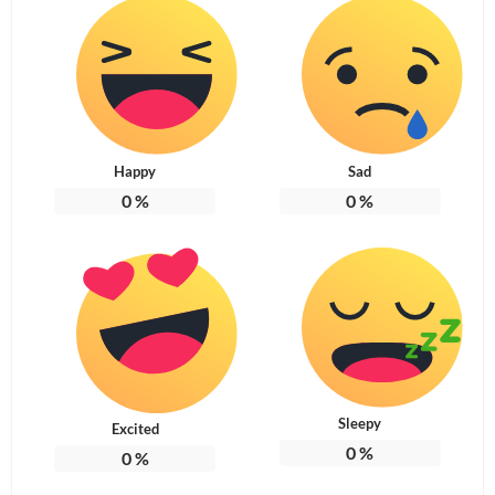
Happy
Sad
0
%
0
%
Sleepy
Excited
0
%
0
%