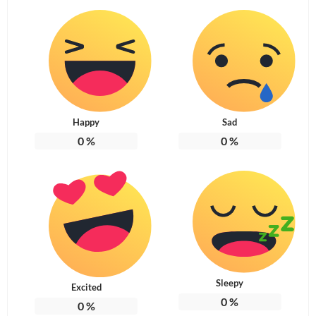
Happy
Sad
0
%
0
%
Sleepy
Excited
0
%
0
%