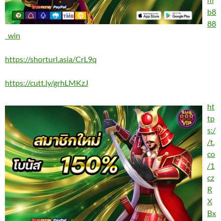
b8
88
_win
https://shorturl.asia/CrL9q
https://cutt.ly/grhLMKzJ
ht
tp
s:/
/t.
co
/1
cz
R
X
Bx