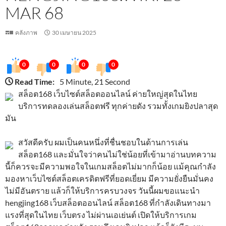
MAR 68
คลังภาพ
30 เมษายน 2025
0
0
0
0
Read Time:
5 Minute, 21 Second
สล็อต168 เว็บไซต์สล็อตออนไลน์ ค่ายใหญ่สุดในไทย
บริการทดลองเล่นสล็อตฟรี ทุกค่ายดัง รวมทั้งเกมยิงปลาสุด
มัน
สวัสดีครับ ผมเป็นคนหนึ่งที่ชื่นชอบในด้านการเล่น
สล็อต168 และมั่นใจว่าคนไม่ใช่น้อยที่เข้ามาอ่านบทความ
นี้ก็ควรจะมีความพอใจในเกมสล็อตไม่มากก็น้อย แม้คุณกำลัง
มองหาเว็บไซต์สล็อตเครดิตฟรีที่ยอดเยี่ยม มีความยั่งยืนมั่นคง
ไม่มีอันตราย แล้วก็ให้บริการครบวงจร วันนี้ผมขอแนะนำ
hengjing168 เว็บสล็อตออนไลน์ สล็อต168 ที่กำลังเดินทางมา
แรงที่สุดในไทย เว็บตรง ไม่ผ่านเอเย่นต์ เปิดให้บริการเกม