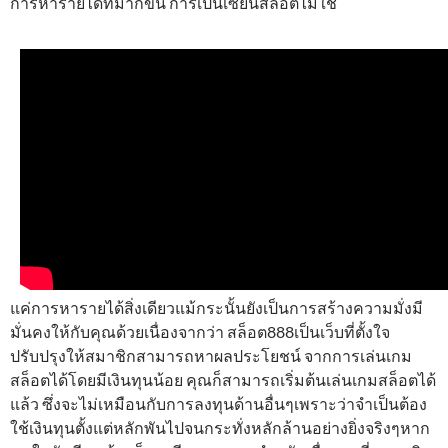
การหารายได้ที่มากขึ้น การเป็นเซียนสล็อตไม่ใช่
แค่การหารายได้สิ่งเดียวแม้กระนั้นยังเป็นการสร้างความมั่งมี
มั่นคงให้กับคุณด้วยเนื่องจากว่า สล็อต888เป็นเว็บที่ตั้งใจ
ปรับปรุงให้สมาชิกสามารถหาผลประโยชน์ จากการเล่นเกม
สล็อตได้โดยมีเงินทุนน้อย คุณก็สามารถเริ่มต้นเล่นเกมสล็อตได้
แล้ว ซึ่งจะไม่เหมือนกับการลงทุนด้านอื่นๆเพราะว่าจำเป็นต้อง
ใช้เงินทุนตั้งแต่หลักพันไปจนกระทั่งหลักล้านอย่างยิ่งจริงๆหาก