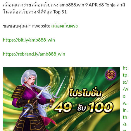
สล็อตแตกง่าย สล็อตเว็บตรง amb888.win 9 APR 68 Tonja คาสิ
โน สล็อตเว็บตรง ที่ดีที่สุด Top 51
ขอขอบคุณมากwebsite
สล็อตเว็บตรง
https://bit.ly/amb888_win
https://rebrand.ly/amb888_win
ht
tp
s:/
/w
o
w.
in.
th
/a
m