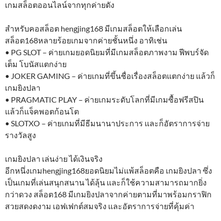
เกมสล็อตออนไลน์จากทุกค่ายดัง
สำหรับคอสล็อต hengjing168 มีเกมสล็อตให้เลือกเล่น
สล็อต168หลายร้อยเกมจากค่ายชั้นหนึ่ง อาทิเช่น
• PG SLOT – ค่ายเกมยอดนิยมที่มีเกมสล็อตภาพงาม ฟีพบร์จัด
เต็ม โบนัสแตกง่าย
• JOKER GAMING – ค่ายเกมที่ขึ้นชื่อเรื่องสล็อตแตกง่าย แล้วก็
เกมยิงปลา
• PRAGMATIC PLAY – ค่ายเกมระดับโลกที่มีเกมซื้อฟรีสปิน
แล้วก็แจ็คพอตก้อนโต
• SLOTXO – ค่ายเกมที่มีธีมนานาประการ และก็อัตราการจ่าย
รางวัลสูง
เกมยิงปลา เล่นง่าย ได้เงินจริง
อีกหนึ่งเกมhengjing168ยอดนิยมไม่แพ้สล็อตคือ เกมยิงปลา ซึ่ง
เป็นเกมที่เล่นสนุกสนาน ได้ลุ้น และก็ใช้ความสามารถมากยิ่ง
กว่าดวง สล็อต168 มีเกมยิงปลาจากค่ายตามที่มาพร้อมกราฟิก
สวยสดงดงาม เอฟเฟกต์สมจริง และอัตราการจ่ายที่คุ้มค่า