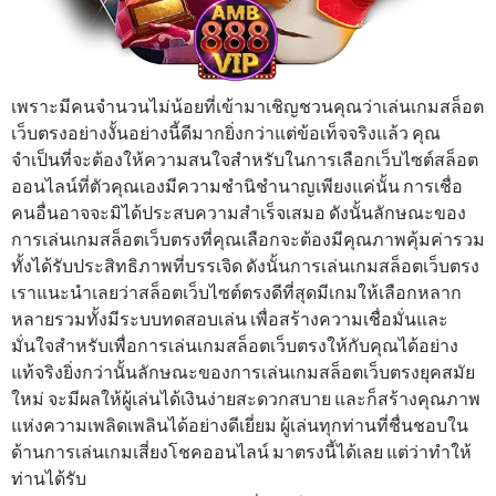
เพราะมีคนจำนวนไม่น้อยที่เข้ามาเชิญชวนคุณว่าเล่นเกมสล็อต
เว็บตรงอย่างงั้นอย่างนี้ดีมากยิ่งกว่าแต่ข้อเท็จจริงแล้ว คุณ
จำเป็นที่จะต้องให้ความสนใจสำหรับในการเลือกเว็บไซต์สล็อต
ออนไลน์ที่ตัวคุณเองมีความชำนิชำนาญเพียงแค่นั้น การเชื่อ
คนอื่นอาจจะมิได้ประสบความสำเร็จเสมอ ดังนั้นลักษณะของ
การเล่นเกมสล็อตเว็บตรงที่คุณเลือกจะต้องมีคุณภาพคุ้มค่ารวม
ทั้งได้รับประสิทธิภาพที่บรรเจิด ดังนั้นการเล่นเกมสล็อตเว็บตรง
เราแนะนำเลยว่าสล็อตเว็บไซต์ตรงดีที่สุดมีเกมให้เลือกหลาก
หลายรวมทั้งมีระบบทดสอบเล่น เพื่อสร้างความเชื่อมั่นและ
มั่นใจสำหรับเพื่อการเล่นเกมสล็อตเว็บตรงให้กับคุณได้อย่าง
แท้จริงยิ่งกว่านั้นลักษณะของการเล่นเกมสล็อตเว็บตรงยุคสมัย
ใหม่ จะมีผลให้ผู้เล่นได้เงินง่ายสะดวกสบาย และก็สร้างคุณภาพ
แห่งความเพลิดเพลินได้อย่างดีเยี่ยม ผู้เล่นทุกท่านที่ชื่นชอบใน
ด้านการเล่นเกมเสี่ยงโชคออนไลน์ มาตรงนี้ได้เลย แต่ว่าทำให้
ท่านได้รับ