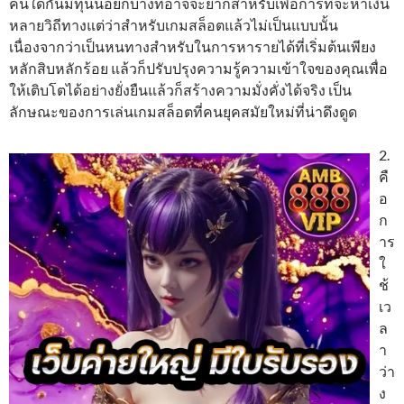
คนใดกันมีทุนน้อยก็บางทีอาจจะยากสำหรับเพื่อการที่จะหาเงิน
หลายวิถีทางแต่ว่าสำหรับเกมสล็อตแล้วไม่เป็นแบบนั้น
เนื่องจากว่าเป็นหนทางสำหรับในการหารายได้ที่เริ่มต้นเพียง
หลักสิบหลักร้อย แล้วก็ปรับปรุงความรู้ความเข้าใจของคุณเพื่อ
ให้เติบโตได้อย่างยั่งยืนแล้วก็สร้างความมั่งคั่งได้จริง เป็น
ลักษณะของการเล่นเกมสล็อตที่คนยุคสมัยใหม่ที่น่าดึงดูด
2.
คื
อ
ก
าร
ใ
ช้
เว
ล
า
ว่า
ง