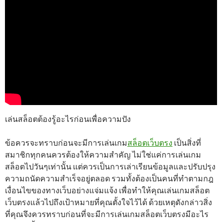
เล่นสล็อตต้องรู้อะไรก่อนเพื่อความปัง
ข้อควรจะทราบก่อนจะมีการเล่นเกม
สล็อตเว็บตรง
เป็นสิ่งที่
สมาชิกทุกคนควรต้องให้ความสำคัญ ไม่ใช่แค่การเล่นเกม
สล็อตไปวันๆเท่านั้น แต่ควรเป็นการเล่าเรียนข้อมูลและปรับปรุง
ความถนัดความสำเร็จอยู่ตลอด รวมทั้งต้องเป็นคนที่ทำตามกฎ
เงื่อนไขของทางเว็บอย่างแจ่มแจ้ง เพื่อทำให้คุณเล่นเกมสล็อต
เว็บตรงแล้วไปถึงเป้าหมายที่คุณตั้งใจไว้ได้ ด้วยเหตุดังกล่าวสิ่ง
ที่คุณจึงควรทราบก่อนที่จะมีการเล่นเกมสล็อตเว็บตรงมีอะไร