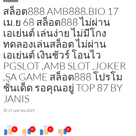
สล็อต888
สล็อต888 AMB888.BIO 17
เม.ย 68 สล็อต888 ไม่ผ่าน
เอเย่นต์ เล่นง่าย ไม่มีโกง
ทดลองเล่นสล็อต ไม่ผ่าน
เอเย่นต์ เงินชัวร์ โอนไว
PGSLOT ,AMB SLOT ,JOKER
,SA GAME สล็อต888 โปรโม
ชั่นเด็ด รอคุณอยู่ TOP 87 BY
JANIS
27 เมษายน 2025
0
0
0
0