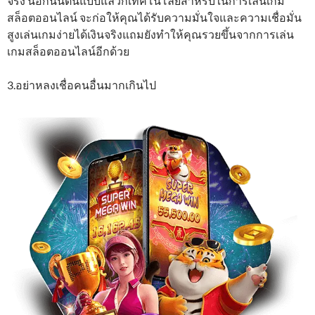
จริง นอกนั้นต้นแบบแล้วก็เทคโนโลยีสำหรับในการเล่นเกม
สล็อตออนไลน์ จะก่อให้คุณได้รับความมั่นใจและความเชื่อมั่น
สูงเล่นเกมง่ายได้เงินจริงแถมยังทำให้คุณรวยขึ้นจากการเล่น
เกมสล็อตออนไลน์อีกด้วย
3.อย่าหลงเชื่อคนอื่นมากเกินไป