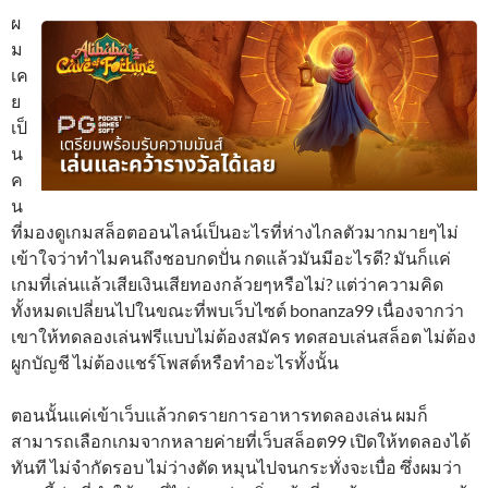
ผ
ม
เค
ย
เป็
น
ค
น
ที่มองดูเกมสล็อตออนไลน์เป็นอะไรที่ห่างไกลตัวมากมายๆไม่
เข้าใจว่าทำไมคนถึงชอบกดปั่น กดแล้วมันมีอะไรดี? มันก็แค่
เกมที่เล่นแล้วเสียเงินเสียทองกล้วยๆหรือไม่? แต่ว่าความคิด
ทั้งหมดเปลี่ยนไปในขณะที่พบเว็บไซต์ bonanza99 เนื่องจากว่า
เขาให้ทดลองเล่นฟรีแบบไม่ต้องสมัคร ทดสอบเล่นสล็อต ไม่ต้อง
ผูกบัญชี ไม่ต้องแชร์โพสต์หรือทำอะไรทั้งนั้น
ตอนนั้นแค่เข้าเว็บแล้วกดรายการอาหารทดลองเล่น ผมก็
สามารถเลือกเกมจากหลายค่ายที่เว็บสล็อต99 เปิดให้ทดลองได้
ทันที ไม่จำกัดรอบ ไม่ว่างตัด หมุนไปจนกระทั่งจะเบื่อ ซึ่งผมว่า