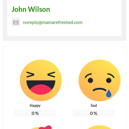
John Wilson
noreply@mamarefreshed.com
Happy
Sad
0
%
0
%