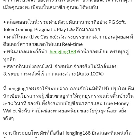
เมื่อคุณลงทะเบียนเป็นสมาชิก คุณจะได้พบกับ
• สล็อตออนไลน์: รวมค่ายดังระดับนานาชาติอย่าง PG Soft,
Joker Gaming, Pragmatic Play และอีกมากมาย
• คาสิโนสด (Live Casino): ส่งตรงบรรยากาศจากบ่อนสุดยอด มี
ดีลเลอร์สาวสวยแจกไพ่แบบ Real-time
• พนันบอลและก็กีฬา:
hengjing168
ค่าน้ำยอดเยี่ยม ครบทุกคู่
ทุกลีก
• สลากกินแบ่งออนไลน์: จ่ายหนัก จ่ายจริง ไม่มีกลั้นเลข
3. ระบบการคลังที่เร็วกว่าแสงสว่าง (Auto 100%)
ที่ hengjing168 เราใช้ระบบฝาก-ถอนอัตโนมัติที่ปรับปรุงโดยทีม
นักเขียนโปรแกรมผู้เชี่ยวชาญ ทำให้ทุกธุรกรรมเสร็จสิ้นข้างใน
5-10 วินาที รองรับทั้งยังระบบบัญชีธนาคารและ True Money
Wallet ซึ่งนับว่าเป็นช่องทางยอดนิยมของวัยรุ่นยุคนี้อย่างยิ่ง
จริงๆ
เจาะลึกระบบโทรศัพท์มือถือ Hengjing168 ปั่นสล็อตที่แหน่งใด