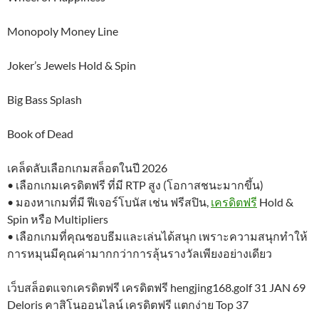
Monopoly Money Line
Joker’s Jewels Hold & Spin
Big Bass Splash
Book of Dead
เคล็ดลับเลือกเกมสล็อตในปี 2026
• เลือกเกมเครดิตฟรี ที่มี RTP สูง (โอกาสชนะมากขึ้น)
• มองหาเกมที่มี ฟีเจอร์โบนัส เช่น ฟรีสปิน,
เครดิตฟรี
Hold &
Spin หรือ Multipliers
• เลือกเกมที่คุณชอบธีมและเล่นได้สนุก เพราะความสนุกทำให้
การหมุนมีคุณค่ามากกว่าการลุ้นรางวัลเพียงอย่างเดียว
เว็บสล็อตแจกเครดิตฟรี เครดิตฟรี hengjing168.golf 31 JAN 69
Deloris คาสิโนออนไลน์ เครดิตฟรี แตกง่าย Top 37