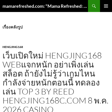
ค้นหา
mamarefreshed.com: "Mama Refreshed: ชุมชนสำหรับแม่ที่ต้องการการฟื้นตัวและการสร้างความสุข"
ข้าม
เมนูหลัก
ไป
ยัง
เนื้อหา
เรื่องคลังรูป
HENGJING168
เว็บเปิดใหม่ HENGJING168
WEBแจกหนัก อย่าเพิ่งเล่น
สล็อต ถ้ายังไม่รู้ว่าเกมไหน
กำลังจ่ายหนักตอนนี้ ทดลอง
เล่น TOP 3 BY REED
HENGJING168C.COM 8 พ.ค.
2026 CASINO