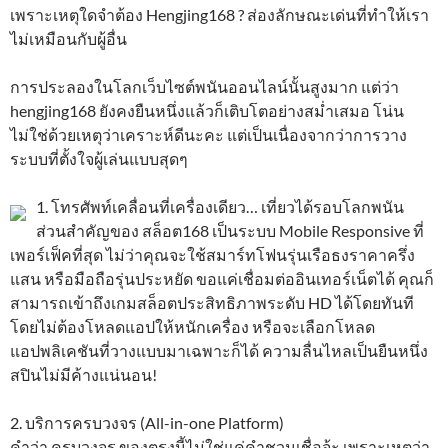
เพราะเหตุใดจำต้อง Hengjing168 ? ส่องลักษณะเด่นที่ทำให้เรา
ไม่เหมือนกับผู้อื่น
การประลองในโลกเว็บไซต์พนันออนไลน์นั้นสูงมาก แต่ว่า
hengjing168 ยังคงยืนหนึ่งแล้วก็เติบโตอย่างสม่ำเสมอ โน่น
ไม่ใช่ด้วยเหตุว่าเคราะห์ดีนะคะ แต่เป็นเนื่องจากว่าการวาง
ระบบที่ตั้งใจผู้เล่นแบบสุดๆ
1. โทรศัพท์เคลื่อนที่เครื่องเดียว… เที่ยวได้รอบโลกพนัน
ส่วนสำคัญของ สล็อต168 เป็นระบบ Mobile Responsive ที่
เพอร์เฟ็คที่สุด ไม่ว่าคุณจะใช้สมาร์ทโฟนรุ่นเรือธงราคาครึ่ง
แสน หรือมือถือรุ่นประหยัด ขอแค่เชื่อมต่ออินเทอร์เน็ตได้ คุณก็
สามารถเข้าถึงเกมสล็อตประสิทธิภาพระดับ HD ได้โดยทันที
โดยไม่ต้องโหลดแอปให้หนักเครื่อง หรือจะเลือกโหลด
แอปพลิเคชันที่วางแบบมาเฉพาะก็ได้ ความลื่นไหลเป็นยืนหนึ่ง
สปินไม่มีค้างแน่นอน!
2. บริการครบวงจร (All-in-one Platform)
คำว่า ครบวงจร ของตรงนี้ไม่ใช่แค่คำชวนเชื่อจ้ะ เพราะเหตุว่า