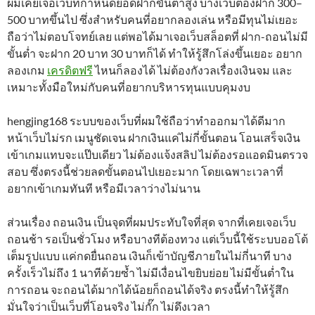
ผมเคยเจอเว็บที่กำหนดยอดฝากขั้นต่ำสูง บางเว็บต้องฝาก 300–
500 บาทขึ้นไป ซึ่งสำหรับคนที่อยากลองเล่น หรือมีทุนไม่เยอะ
ถือว่าไม่ตอบโจทย์เลย แต่พอได้มาเจอเว็บสล็อตที่ ฝาก-ถอนไม่มี
ขั้นต่ำ จะฝาก 20 บาท 30 บาทก็ได้ ทำให้รู้สึกโล่งขึ้นเยอะ อยาก
ลองเกม
เครดิตฟรี
ไหนก็ลองได้ ไม่ต้องกังวลเรื่องเงินจม และ
เหมาะทั้งมือใหม่กับคนที่อยากบริหารทุนแบบคุมงบ
hengjing168 ระบบของเว็บที่ผมใช้ถือว่าทำออกมาได้ดีมาก
หน้าเว็บไม่รก เมนูชัดเจน ฝากเงินแค่ไม่กี่ขั้นตอน โอนเสร็จเงิน
เข้าเกมแทบจะแป๊บเดียว ไม่ต้องแจ้งสลิป ไม่ต้องรอแอดมินตรวจ
สอบ ซึ่งตรงนี้ช่วยลดขั้นตอนไปเยอะมาก โดยเฉพาะเวลาที่
อยากเข้าเกมทันที หรือมีเวลาว่างไม่นาน
ส่วนเรื่อง ถอนเงิน เป็นจุดที่ผมประทับใจที่สุด จากที่เคยเจอเว็บ
ถอนช้า รอเป็นชั่วโมง หรือบางทีต้องทวง แต่เว็บนี้ใช้ระบบออโต้
เต็มรูปแบบ แค่กดยื่นถอน เงินก็เข้าบัญชีภายในไม่กี่นาที บาง
ครั้งเร็วไม่ถึง 1 นาทีด้วยซ้ำ ไม่มีเงื่อนไขยิบย่อย ไม่มีขั้นต่ำใน
การถอน จะถอนได้มากได้น้อยก็ถอนได้จริง ตรงนี้ทำให้รู้สึก
มั่นใจว่าเป็นเว็บที่โอนจริง ไม่กั๊ก ไม่ดึงเวลา