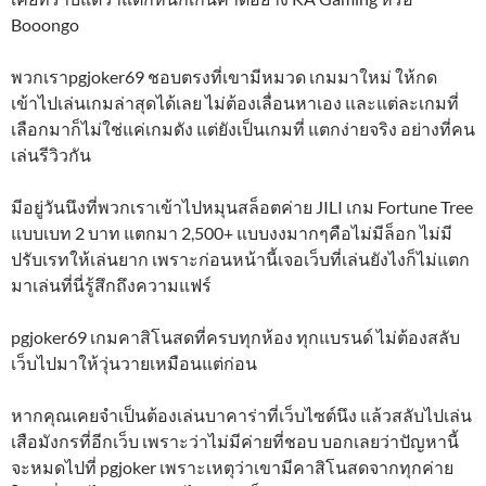
Booongo
พวกเราpgjoker69 ชอบตรงที่เขามีหมวด เกมมาใหม่ ให้กด
เข้าไปเล่นเกมล่าสุดได้เลย ไม่ต้องเลื่อนหาเอง และแต่ละเกมที่
เลือกมาก็ไม่ใช่แค่เกมดัง แต่ยังเป็นเกมที่ แตกง่ายจริง อย่างที่คน
เล่นรีวิวกัน
มีอยู่วันนึงที่พวกเราเข้าไปหมุนสล็อตค่าย JILI เกม Fortune Tree
แบบเบท 2 บาท แตกมา 2,500+ แบบงงมากๆคือไม่มีล็อก ไม่มี
ปรับเรทให้เล่นยาก เพราะก่อนหน้านี้เจอเว็บที่เล่นยังไงก็ไม่แตก
มาเล่นที่นี่รู้สึกถึงความแฟร์
pgjoker69 เกมคาสิโนสดที่ครบทุกห้อง ทุกแบรนด์ ไม่ต้องสลับ
เว็บไปมาให้วุ่นวายเหมือนแต่ก่อน
หากคุณเคยจำเป็นต้องเล่นบาคาร่าที่เว็บไซต์นึง แล้วสลับไปเล่น
เสือมังกรที่อีกเว็บ เพราะว่าไม่มีค่ายที่ชอบ บอกเลยว่าปัญหานี้
จะหมดไปที่ pgjoker เพราะเหตุว่าเขามีคาสิโนสดจากทุกค่าย