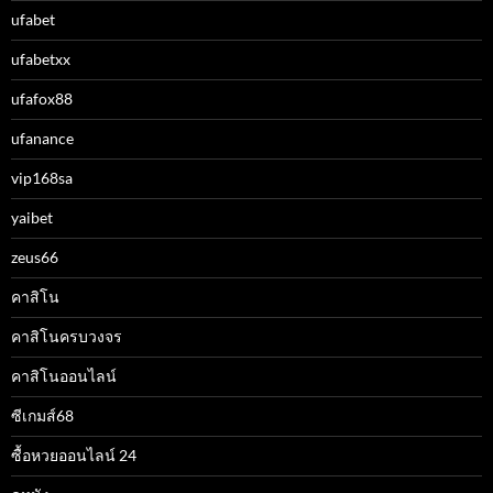
ufabet
ufabetxx
ufafox88
ufanance
vip168sa
yaibet
zeus66
คาสิโน
คาสิโนครบวงจร
คาสิโนออนไลน์
ซีเกมส์68
ซื้อหวยออนไลน์ 24