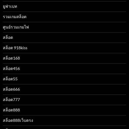
ยูฟ่าเบท
รวมเกมสล็อต
ศูนย์รวมเกมไพ่
สล็อต
สล็อต 918kiss
สล็อต168
สล็อต456
สล็อต55
สล็อต666
สล็อต777
สล็อต888
สล็อต888เว็บตรง