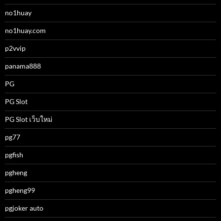
no1huay
no1huay.com
p2vvip
panama888
PG
PG Slot
PG Slot เว็บใหม่
pg77
pgfish
pgheng
pgheng99
pgjoker auto