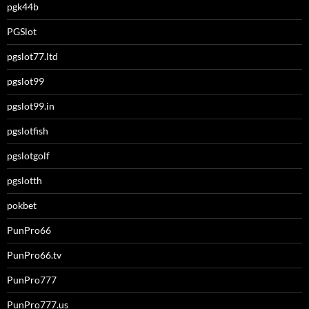
pgk44b
PGSlot
pgslot77.ltd
pgslot99
pgslot99.in
pgslotfish
pgslotgolf
pgslotth
pokbet
PunPro66
PunPro66.tv
PunPro777
PunPro777.us