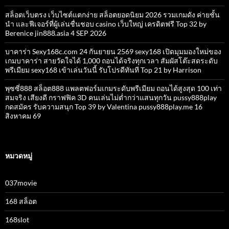
สล็อตเว็บตรง เว็บไซต์แตกง่าย สล็อตยอดนิยม 2026 รวมเกมดัง ค่ายชั้น
นำ และฟีเจอร์ที่ผู้เล่นชื่นชอบ casino เว็บใหญ่ เครดิตฟรี Top 32 by
Berenice jin888.asia 4 SEP 2026
บาคาร่า Sexy168c.com 24 กันยายน 2569 sexy168 เปิดมุมมองใหม่ของ
เกมบาคาร่า สายวัดใจได้ 1,000 ถอนได้จริงทุกเวลา สัมผัสโต๊ะสดระดับ
พรีเมียม sexy168 เข้าเล่นวันนี้ รับโปรดีทันที Top 21 by Harrison
พุซซี่888 สล็อต888 แพลตฟอร์มเกมระดับพรีเมียม ถอนได้สูงสุด 100 เท่า
สมจริง เสียงดี กราฟฟิค 3D คนเล่นไม่ต่ำกว่าแสนทุกวัน pussy888play
กดสมัคร รับความสนุก Top 39 by Valentina pussy888play.me 16
สิงหาคม 69
หมวดหมู่
037movie
168 สล็อต
168slot