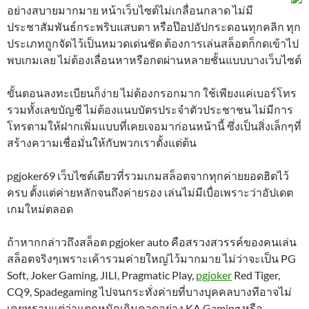
อย่างสบายมากมาย หน้าเว็บไซต์ไม่เกลื่อนกลาด ไม่มี
ประชาสัมพันธ์กระพริบแสบตา หรือป๊อปอัปกระดอนทุกคลิก ทุก
ประเภทถูกจัดไว้เป็นหมวดเด่นชัด ต้องการเล่นสล็อตก็กดเข้าไป
พบเกมเลย ไม่ต้องเลื่อนหาหรือกดผ่านหลายชั้นแบบบางเว็บไซต์
ขั้นตอนลงทะเบียนก็ง่าย ไม่ต้องกรอกมาก ใช้เพียงแค่เบอร์โทร
รวมทั้งเลขบัญชี ไม่ต้องแนบบัตรประจำตัวประชาชน ไม่มีการ
โทรตามให้ฝากเพิ่มแบบที่เคยเจอมาก่อนหน้านี้ ซึ่งเป็นสิ่งเล็กๆที่
สร้างความเชื่อมั่นให้กับพวกเราตั้งแต่ต้น
pgjoker69 เว็บไซต์เดียวที่รวมเกมสล็อตจากทุกค่ายยอดฮิตไว้
ครบ ตั้งแต่ค่ายหลักจนถึงค่ายรอง เล่นไม่มีเบื่อเพราะว่าอัปเดต
เกมใหม่ตลอด
ถ้าหากกล่าวถึงสล็อต pgjoker auto คือสรวงสวรรค์ของคนเล่น
สล็อตจริงๆเพราะเค้ารวมค่ายใหญ่ไว้มากมาย ไม่ว่าจะเป็น PG
Soft, Joker Gaming, JILI, Pragmatic Play,
pgjoker
Red Tiger,
CQ9, Spadegaming ไปจนกระทั่งค่ายที่บางบุคคลบางทีอาจไม่
เคยทราบแต่ว่าแตกหนักเกินคาดอย่าง KA Gaming หรือ