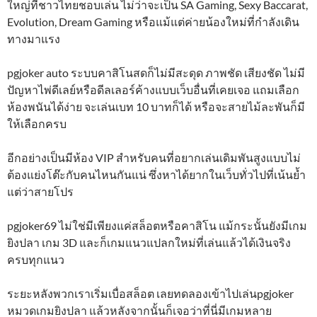
ใหญ่ที่ชาวไทยชอบเล่น ไม่ว่าจะเป็น SA Gaming, Sexy Baccarat,
Evolution, Dream Gaming หรือแม้แต่ค่ายน้องใหม่ที่กำลังเดิน
ทางมาแรง
pgjoker auto ระบบคาสิโนสดก็ไม่มีสะดุด ภาพชัด เสียงชัด ไม่มี
ปัญหาไพ่ดีเลย์หรือดีลเลอร์ค้างแบบเว็บอื่นที่เคยเจอ แถมเลือก
ห้องพนันได้ง่าย จะเล่นเบท 10 บาทก็ได้ หรือจะสายไม้ละพันก็มี
ให้เลือกครบ
อีกอย่างเป็นมีห้อง VIP สำหรับคนที่อยากเล่นเดิมพันสูงแบบไม่
ต้องแย่งโต๊ะกับคนไหนกันแน่ ซึ่งหาได้ยากในเว็บทั่วไปที่เน้นย้ำ
แต่ว่าสายโปร
pgjoker69 ไม่ใช่มีเพียงแค่สล็อตหรือคาสิโน แม้กระนั้นยังมีเกม
ยิงปลา เกม 3D และก็เกมแนวแปลกใหม่ที่เล่นแล้วได้เงินจริง
ครบทุกแนว
ระยะหลังพวกเราเริ่มเบื่อสล็อต เลยทดลองเข้าไปเล่นpgjoker
หมวดเกมยิงปลา แล้วหลังจากนั้นก็เจอว่าที่นี่มีเกมหลาย