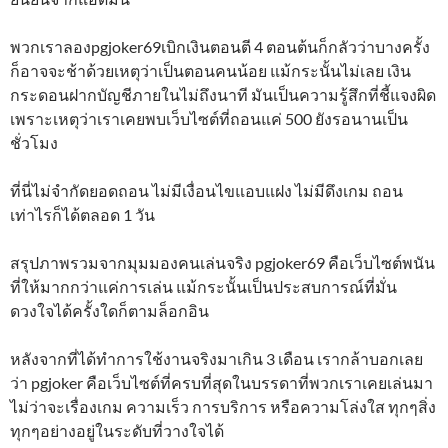
พวกเราลองpgjoker69เบิกเงินตอนตี 4 ตอนต้นก็กลัวว่าบางครั้ง
ก็อาจจะช้าด้วยเหตุว่าเป็นตอนคนน้อย แม้กระนั้นไม่เลย เงิน
กระดอนฝากบัญชีภายในไม่ถึงนาที มันเป็นความรู้สึกที่ชี้แจงผิด
เพราะเหตุว่าเราเคยพบเว็บไซต์ที่ถอนแค่ 500 ยังรอนานเป็น
ชั่วโมง
ที่นี่ไม่จำกัดยอดถอน ไม่มีเงื่อนไขแอบแฝง ไม่มีดึงเกม ถอน
เท่าไรก็ได้ตลอด 1 วัน
สรุปภาพรวมจากมุมมองคนเล่นจริง pgjoker69 คือเว็บไซต์พนัน
ที่ให้มากกว่าแค่การเล่น แม้กระนั้นเป็นประสบการณ์ที่มั่น
ดวงใจได้ครั้งใดก็ตามล็อกอิน
หลังจากที่ได้ทำการใช้งานจริงมาเกิน 3 เดือน เรากล้าบอกเลย
ว่า pgjoker คือเว็บไซต์ที่ครบที่สุดในบรรดาที่พวกเราเคยเล่นมา
ไม่ว่าจะเรื่องเกม ความเร็ว การบริการ หรือความโล่งใส ทุกๆสิ่ง
ทุกๆอย่างอยู่ในระดับที่วางใจได้