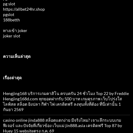
pg slot
https://allbet24hr.shop
pgslot
188betth
ทางเข้า joker
joker slot
ความเห็นล่าสุด
เรื่องล่าสุด
Hengjing168 บริการเกมคาสิโน ครบครัน 24 ชั่วโมง Top 22 by Freddie
Hengjing168d.com ทุกยอดฝากรับ 500 บาท เกมคุรภาพ เว็บโปร่งใส
ไลฟ์สด สล็อต ยิงปลา กีฬา ไพ่ เครดิตฟรี ลงทุนทั้งที่ต้อง ที่นี่เท่านั้น 1
กันยา 2569
casino online jinda888 สล็อตแตกง่าย มีจริงไหม? เจาะลึกระบบเกม
ฟีเจอร์ และปัจจัยที่เกี่ยวข้อง เว็บแม่ jin888.asia เครดิตฟรี Top 87 by
Huey 15 websiteตรง ก.ค. 69