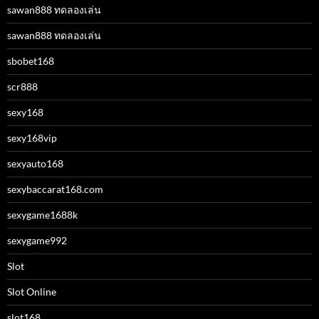
sawan888 ทดลองเล่น
sawan888 ทดลองเล่น
sbobet168
scr888
sexy168
sexy168vip
sexyauto168
sexybaccarat168.com
sexygame1688k
sexygame992
Slot
Slot Online
slot168