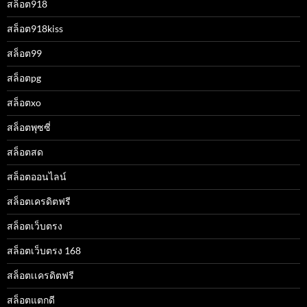
สล็อต918
สล็อต918kiss
สล็อต99
สล็อตpg
สล็อตxo
สล็อตพุซซี่
สล็อตสด
สล็อตออนไลน์
สล็อตเครดิตฟรี
สล็อตเว็บตรง
สล็อตเว็บตรง 168
สล็อตเเครดิตฟรี
สล็อตแตกดี