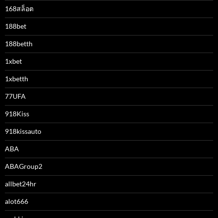
168สล็อต
188bet
188betth
1xbet
1xbetth
77UFA
918Kiss
918kissauto
ABA
ABAGroup2
allbet24hr
alot666