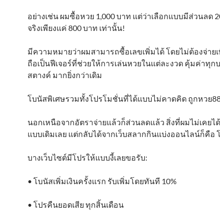
อย่างเช่น ผมซื้อหวย 1,000 บาท แต่ว่าเลือกแบบมีส่วนลด 
จริงเพียงแค่ 800 บาท เท่านั้น!
มีความหมายว่าผมสามารถซื้อเลขเพิ่มได้ โดยไม่ต้องจ่ายเพ
ถือเป็นฟีเจอร์ที่ช่วยให้การเล่นหวยในแต่ละงวด คุ้มค่าทุก
สตางค์ มากยิ่งกว่าเดิม
โบนัสพิเศษรวมทั้งโปรโมชั่นที่ได้แบบไม่คาดคิด ถูกหวย8
นอกเหนือจากอัตราจ่ายแล้วก็ส่วนลดแล้ว สิ่งที่ผมไม่เคยได
แบบเดิมเลย แต่กลับได้จากเว็บสลากกินแบ่งออนไลน์ก็คือ 
บางเว็บไซต์มีโปรให้แบบงี้เลยขอรับ:
• โบนัสเพิ่มเงินครั้งแรก รับเพิ่มโดยทันที 10%
• โปรคืนยอดเสีย ทุกสิ้นเดือน