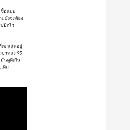
 ซื้อแบบ
ถมยังจะต้อง
ลขปิดไว
เขาเล่นอยู่
ตัวบาทละ 95
มันดูดีเกิน
บเดิม