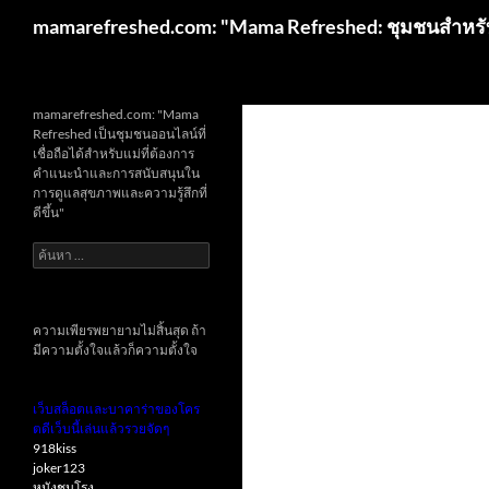
ค้นหา
mamarefreshed.com: "Mama Refreshed: ชุมชนสำหรับ
mamarefreshed.com: "Mama
Refreshed เป็นชุมชนออนไลน์ที่
เชื่อถือได้สำหรับแม่ที่ต้องการ
คำแนะนำและการสนับสนุนใน
การดูแลสุขภาพและความรู้สึกที่
ดีขึ้น"
ค้นหา
สำหรับ:
ความเพียรพยายามไม่สิ้นสุด ถ้า
มีความตั้งใจแล้วก็ความตั้งใจ
เว็บสล็อตและบาคาร่าของโคร
ตดีเว็บนี้เล่นแล้วรวยจัดๆ
918kiss
joker123
หนังชนโรง