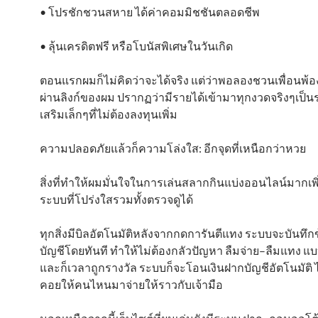
• โปรชักชวนสหาย ได้ค่าคอมมิชชันตลอดชีพ
• ลุ้นเครดิตฟรี หรือโบนัสพิเศษในวันเกิด
ตอนแรกผมก็ไม่คิดว่าจะได้จริง แต่ว่าพอลองชวนเพื่อนพ้
ผ่านลิงก์ของผม ปรากฏว่ามีรายได้เข้ามาทุกงวดจริงๆเป็น
เสริมเล็กๆที่ไม่ต้องลงทุนเพิ่ม
ความปลอดภัยแล้วก็ความโล่งใส: อีกจุดที่เหนือกว่าหวย
สิ่งที่ทำให้ผมมั่นใจในการเล่นสลากกินแบ่งออนไลน์มากเพิ่
ระบบที่โปร่งใสรวมทั้งตรวจดูได้
ทุกสิ่งมีบิลอัตโนมัติหลังจากกดการันตีแทง ระบบจะบันทึก
บัญชีโดยทันที ทำให้ไม่ต้องกลัวปัญหา ลืมจ่าย–ลืมแทง แ
และก็เวลาถูกรางวัล ระบบก็จะโอนเงินฝากบัญชีอัตโนมัติ 
คอยให้คนไหนมาจ่ายให้ราวกับเจ้ามือ