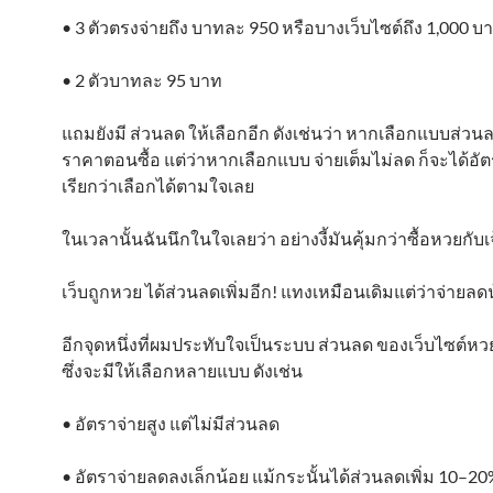
• 3 ตัวตรงจ่ายถึง บาทละ 950 หรือบางเว็บไซต์ถึง 1,000 บ
• 2 ตัวบาทละ 95 บาท
แถมยังมี ส่วนลด ให้เลือกอีก ดังเช่นว่า หากเลือกแบบส่วน
ราคาตอนซื้อ แต่ว่าหากเลือกแบบ จ่ายเต็มไม่ลด ก็จะได้อัต
เรียกว่าเลือกได้ตามใจเลย
ในเวลานั้นฉันนึกในใจเลยว่า อย่างงี้มันคุ้มกว่าซื้อหวยกับ
เว็บถูกหวย ได้ส่วนลดเพิ่มอีก! แทงเหมือนเดิมแต่ว่าจ่ายล
อีกจุดหนึ่งที่ผมประทับใจเป็นระบบ ส่วนลด ของเว็บไซต์ห
ซึ่งจะมีให้เลือกหลายแบบ ดังเช่น
• อัตราจ่ายสูง แต่ไม่มีส่วนลด
• อัตราจ่ายลดลงเล็กน้อย แม้กระนั้นได้ส่วนลดเพิ่ม 10–2