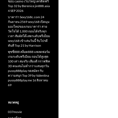
ชอบ casino เว็บใหญ่ เครดิตฟรี
Top 32 by Berenice jin888.asia
4 SEP 2026
บาคาร่า Sexy168c.com 24
กันยายน 2569 sexy168 เปิดมุม
มองใหม่ของเกมบาคาร่า สาย
วัดใจได้ 1,000 ถอนได้จริงทุก
เวลา สัมผัสโต๊ะสดระดับพรีเมียม
sexy168 เข้าเล่นวันนี้ รับโปรดี
ทันที Top 21 by Harrison
พุซซี่888 สล็อต888 แพลตฟอร์ม
เกมระดับพรีเมียม ถอนได้สูงสุด
100 เท่า สมจริง เสียงดี กราฟฟิค
3D คนเล่นไม่ต่ำกว่าแสนทุกวัน
pussy888play กดสมัคร รับ
ความสนุก Top 39 by Valentina
pussy888play.me 16 สิงหาคม
69
หมวดหมู่
037movie