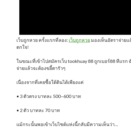
เว็บถูกหวย ครั้งแรกที่ลอง:
เว็บถูกหวย
มองเห็นอัตราจ่ายแ
ตกใจ!
ในขณะที่เข้าไปสมัครเว็บ tookhuay 88 ถูกเบอร์88 ทีแรก ฉ
จ่ายแล้วจะต้องขยี้ตารัวๆ
เนื่องจากที่เคยซื้อใต้ดินได้เพียงแค่
• 3 ตัวตรง บาทละ 500–600 บาท
• 2 ตัว บาทละ 70 บาท
แม้กระนั้นพอเข้าเว็บไซต์แห่งนี้กลับมีความเห็นว่า…