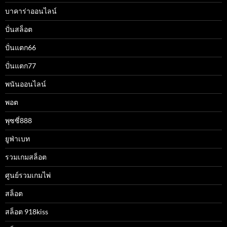
บาคาร่าออนไลน์
ปั่นสล็อต
ปั่นแตก66
ปั่นแตก77
พนันออนไลน์
พอต
พุซซี่888
ยูฟ่าเบท
รวมเกมสล็อต
ศูนย์รวมเกมไพ่
สล็อต
สล็อต 918kiss