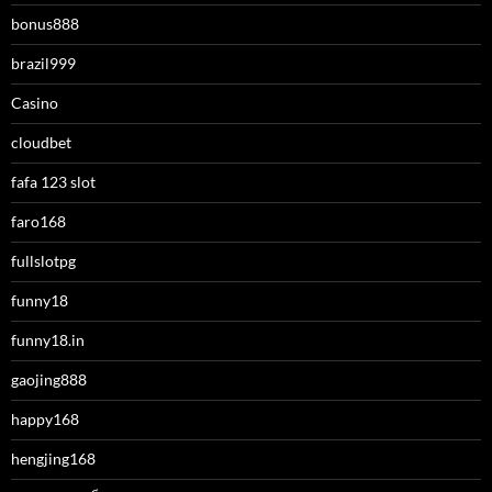
bonus888
brazil999
Casino
cloudbet
fafa 123 slot
faro168
fullslotpg
funny18
funny18.in
gaojing888
happy168
hengjing168