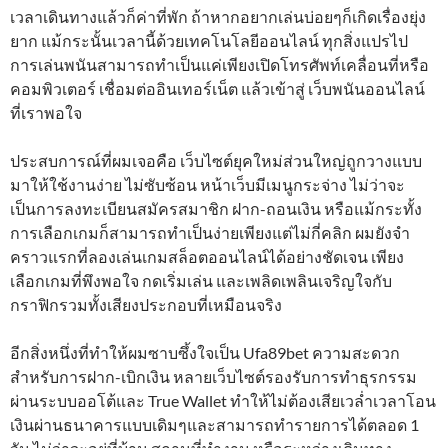
เวลาเดินทางแล้วก็ค่าที่พัก ถ้าหากอยากเล่นบ่อยๆก็เกิดเรื่องยุ่ง
ยาก แม้กระนั้นเวลานี้ด้วยเทคโนโลยีออนไลน์ ทุกสิ่งแปรไป
การเล่นพนันสามารถทำเป็นแค่เพียงเปิดโทรศัพท์เคลื่อนที่หรือ
คอมพิวเตอร์ เชื่อมต่ออินเทอร์เน็ต แล้วเข้าสู่ เว็บพนันออนไลน์
ที่เราพอใจ
ประสบการณ์ที่ผมเจอคือ เว็บไซต์ยุคใหม่ส่วนใหญ่ถูกวางแบบ
มาให้ใช้งานง่าย ไม่ซับซ้อน หน้าเว็บมีเมนูกระจ่าง ไม่ว่าจะ
เป็นการลงทะเบียนสมัครสมาชิก ฝาก-ถอนเงิน หรือแม้กระทั้ง
การเลือกเกมก็สามารถทำเป็นง่ายเพียงแต่ไม่กี่คลิก ผมยังจำ
คราวแรกที่ลองเล่นเกมสล็อตออนไลน์ได้อย่างชัดเจน เพียง
เลือกเกมที่พึงพอใจ กดเริ่มเล่น และเพลิดเพลินเจริญใจกับ
กราฟิกรวมทั้งเสียงประกอบที่เหมือนจริง
อีกสิ่งหนึ่งที่ทำให้ผมซาบซึ้งใจเป็น Ufa89bet ความสะดวก
สำหรับการฝาก-เบิกเงิน หลายเว็บไซต์รองรับการทำธุรกรรม
ผ่านระบบออโต้และ True Wallet ทำให้ไม่ต้องเสียเวล่ำเวลาโอน
เงินผ่านธนาคารแบบเดิมๆและสามารถทำรายการได้ตลอด 1