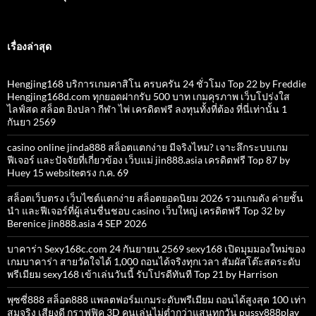
เรื่องล่าสุด
Hengjing168 บริการเกมคาสิโน ครบครัน 24 ชั่วโมง Top 22 by Freddie
Hengjing168d.com ทุกยอดฝากรับ 500 บาท เกมคุรภาพ เว็บโปร่งใส
ไลฟ์สด สล็อต ยิงปลา กีฬา ไพ่ เครดิตฟรี ลงทุนทั้งที่ต้อง ที่นี่เท่านั้น 1
กันยา 2569
casino online jinda888 สล็อตแตกง่าย มีจริงไหม? เจาะลึกระบบเกม
ฟีเจอร์ และปัจจัยที่เกี่ยวข้อง เว็บแม่ jin888.asia เครดิตฟรี Top 87 by
Huey 15 websiteตรง ก.ค. 69
สล็อตเว็บตรง เว็บไซต์แตกง่าย สล็อตยอดนิยม 2026 รวมเกมดัง ค่ายชั้น
นำ และฟีเจอร์ที่ผู้เล่นชื่นชอบ casino เว็บใหญ่ เครดิตฟรี Top 32 by
Berenice jin888.asia 4 SEP 2026
บาคาร่า Sexy168c.com 24 กันยายน 2569 sexy168 เปิดมุมมองใหม่ของ
เกมบาคาร่า สายวัดใจได้ 1,000 ถอนได้จริงทุกเวลา สัมผัสโต๊ะสดระดับ
พรีเมียม sexy168 เข้าเล่นวันนี้ รับโปรดีทันที Top 21 by Harrison
พุซซี่888 สล็อต888 แพลตฟอร์มเกมระดับพรีเมียม ถอนได้สูงสุด 100 เท่า
สมจริง เสียงดี กราฟฟิค 3D คนเล่นไม่ต่ำกว่าแสนทุกวัน pussy888play