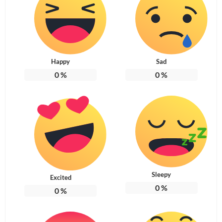
Happy
Sad
0
%
0
%
Sleepy
Excited
0
%
0
%