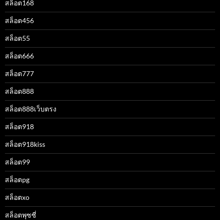
สล็อต168
สล็อต456
สล็อต55
สล็อต666
สล็อต777
สล็อต888
สล็อต888เว็บตรง
สล็อต918
สล็อต918kiss
สล็อต99
สล็อตpg
สล็อตxo
สล็อตพุซซี่