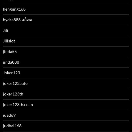
hengjing168
hydra888 สล็อต
Jili
Jilislot
jinda55
jinda888
Joker123
joker123auto
joker123th
joker123th.co.in
juad69
judhai168