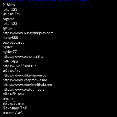
918kiss
joker123
หนังชนโรง
sagame
joker123
ดูหนัง
https://www.pussy888play.com
pussy888
sexybaccarat
pgslot
pgslot77
https://www.pgheng99.tv
fullslotpg
https://live22slot.fun
หนังชนโรง
https://www.ilike-movie.com
https://www.keepmovie.me
https://www.moviehdthai.com
https://www.pgslot.movie
สล็อตเว็บตรง
บาคาร่า
สล็อตเว็บตรง
ซื้อหวยออนไลน์
หวยออนไลน์