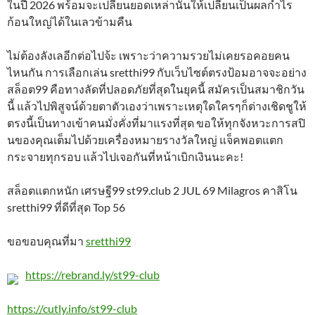
ในปี 2026 พร้อมจะเปลี่ยนยอดเหล่านั้นให้เปลี่ยนเป็นผลกำไร
ก้อนใหญ่ได้ในเลวข้ามคืน
ไม่ต้องลังเลอีกต่อไปจ้ะ เพราะว่าความรวยไม่เคยรอคอยคน
ไหนกัน การเลือกเล่น sretthi99 กับเว็บไซต์ตรงป้อมอาจจะอย่าง
สล็อต99 คือทางลัดที่ปลอดภัยที่สุดในยุคนี้ สมัครเป็นสมาชิกวัน
นี้ แล้วไปพิสูจน์ด้วยตาตัวเองว่าเพราะเหตุใดใครๆก็ต่างเชิดชูให้
ตรงนี้เป็นทางเข้าคนมั่งคั่งที่มาแรงที่สุด ขอให้ทุกจังหวะการสปิ
นของคุณเต็มไปด้วยเครื่องหมายรางวัลใหญ่ แจ็คพอตแตก
กระจายทุกรอบ แล้วไปเจอกันที่หน้าเบิกเงินนะคะ!
สล็อตแตกหนัก เศรษฐี99 st99.club 2 JUL 69 Milagros คาสิโน
sretthi99 ที่ดีที่สุด Top 56
ขอขอบคุณที่มา
sretthi99
https://rebrand.ly/st99-club
https://cutly.info/st99-club