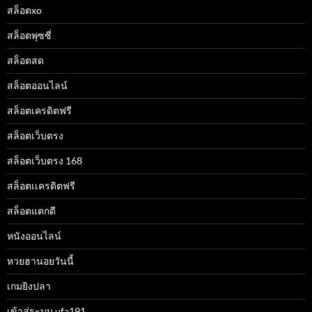
สล็อตxo
สล็อตพุซซี่
สล็อตสด
สล็อตออนไลน์
สล็อตเครดิตฟรี
สล็อตเว็บตรง
สล็อตเว็บตรง 168
สล็อตเเครดิตฟรี
สล็อตแตกดี
หนังออนไลน์
หวยฮานอยวันนี้
เกมยิงปลา
เข้าสู่ระบบ ufa191