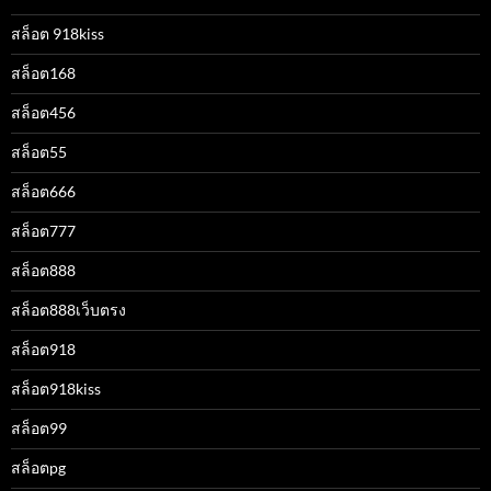
สล็อต 918kiss
สล็อต168
สล็อต456
สล็อต55
สล็อต666
สล็อต777
สล็อต888
สล็อต888เว็บตรง
สล็อต918
สล็อต918kiss
สล็อต99
สล็อตpg