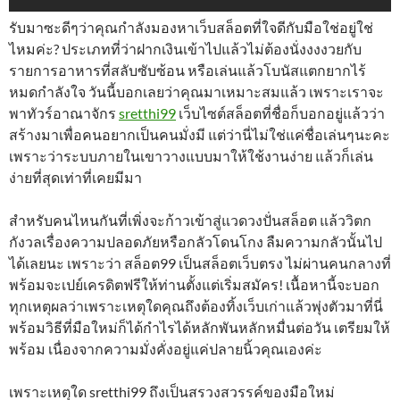
รับมาซะดีๆว่าคุณกำลังมองหาเว็บสล็อตที่ใจดีกับมือใช่อยู่ใช่
ไหมค่ะ? ประเภทที่ว่าฝากเงินเข้าไปแล้วไม่ต้องนั่งงงงวยกับ
รายการอาหารที่สลับซับซ้อน หรือเล่นแล้วโบนัสแตกยากไร้
หมดกำลังใจ วันนี้บอกเลยว่าคุณมาเหมาะสมแล้ว เพราะเราจะ
พาทัวร์อาณาจักร
sretthi99
เว็บไซต์สล็อตที่ชื่อก็บอกอยู่แล้วว่า
สร้างมาเพื่อคนอยากเป็นคนมั่งมี แต่ว่านี่ไม่ใช่แค่ชื่อเล่นๆนะคะ
เพราะว่าระบบภายในเขาวางแบบมาให้ใช้งานง่าย แล้วก็เล่น
ง่ายที่สุดเท่าที่เคยมีมา
สำหรับคนไหนกันที่เพิ่งจะก้าวเข้าสู่แวดวงปั่นสล็อต แล้ววิตก
กังวลเรื่องความปลอดภัยหรือกลัวโดนโกง ลืมความกลัวนั้นไป
ได้เลยนะ เพราะว่า สล็อต99 เป็นสล็อตเว็บตรง ไม่ผ่านคนกลางที่
พร้อมจะเปย์เครดิตฟรีให้ท่านตั้งแต่เริ่มสมัคร! เนื้อหานี้จะบอก
ทุกเหตุผลว่าเพราะเหตุใดคุณถึงต้องทิ้งเว็บเก่าแล้วพุ่งตัวมาที่นี่
พร้อมวิธีที่มือใหม่ก็ได้กำไรได้หลักพันหลักหมื่นต่อวัน เตรียมให้
พร้อม เนื่องจากความมั่งคั่งอยู่แค่ปลายนิ้วคุณเองค่ะ
เพราะเหตุใด sretthi99 ถึงเป็นสรวงสวรรค์ของมือใหม่