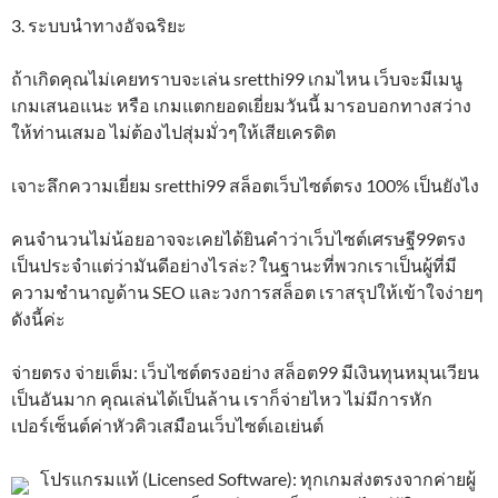
3. ระบบนำทางอัจฉริยะ
ถ้าเกิดคุณไม่เคยทราบจะเล่น sretthi99 เกมไหน เว็บจะมีเมนู
เกมเสนอแนะ หรือ เกมแตกยอดเยี่ยมวันนี้ มารอบอกทางสว่าง
ให้ท่านเสมอ ไม่ต้องไปสุ่มมั่วๆให้เสียเครดิต
เจาะลึกความเยี่ยม sretthi99 สล็อตเว็บไซต์ตรง 100% เป็นยังไง
คนจำนวนไม่น้อยอาจจะเคยได้ยินคำว่าเว็บไซต์เศรษฐี99ตรง
เป็นประจำแต่ว่ามันดีอย่างไรล่ะ? ในฐานะที่พวกเราเป็นผู้ที่มี
ความชำนาญด้าน SEO และวงการสล็อต เราสรุปให้เข้าใจง่ายๆ
ดังนี้ค่ะ
จ่ายตรง จ่ายเต็ม: เว็บไซต์ตรงอย่าง สล็อต99 มีเงินทุนหมุนเวียน
เป็นอันมาก คุณเล่นได้เป็นล้าน เราก็จ่ายไหว ไม่มีการหัก
เปอร์เซ็นต์ค่าหัวคิวเสมือนเว็บไซต์เอเย่นต์
โปรแกรมแท้ (Licensed Software): ทุกเกมส่งตรงจากค่ายผู้