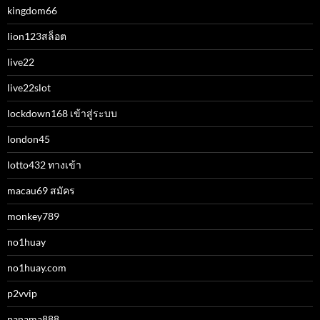
kingdom66
lion123สล็อต
live22
live22slot
lockdown168 เข้าสู่ระบบ
london45
lotto432 ทางเข้า
macau69 สมัคร
monkey789
no1huay
no1huay.com
p2vvip
panama888