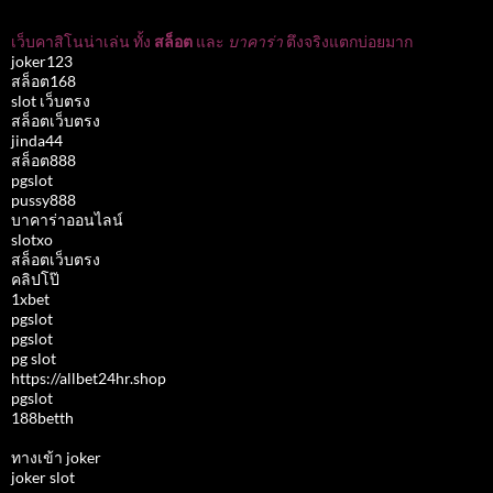
เว็บคาสิโนน่าเล่น ทั้ง
สล็อต
และ
บาคาร่า
ตึงจริงแตกบ่อยมาก
joker123
สล็อต168
slot เว็บตรง
สล็อตเว็บตรง
jinda44
สล็อต888
pgslot
pussy888
บาคาร่าออนไลน์
slotxo
สล็อตเว็บตรง
คลิปโป๊
1xbet
pgslot
pgslot
pg slot
https://allbet24hr.shop
pgslot
188betth
ทางเข้า joker
joker slot