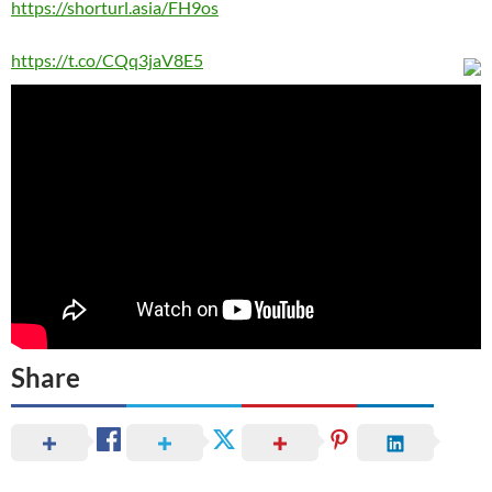
https://shorturl.asia/FH9os
https://t.co/CQq3jaV8E5
Share