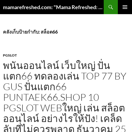
ค้นหา
mamarefreshed.com: "Mama Refreshed: ชุมชนสำหรับแม่ที่ต้องการการฟื้นตัวและการสร้างความสุข"
ข้าม
เมนูหลัก
ไป
ยัง
เนื้อหา
คลังเก็บป้ายกำกับ: สล็อต66
PGSLOT
พนันออนไลน์ เว็บใหญ่ ปั่น
แตก66 ทดลองเล่น TOP 77 BY
GUS ปั่นแตก66
PUNTAEK66.SHOP 10
PGSLOT WEBใหญ่ เล่น สล็อต
ออนไลน์ อย่างไรให้ปัง! เคล็ด
ลับที่ไม่ควรพลาด ธันวาคม 25