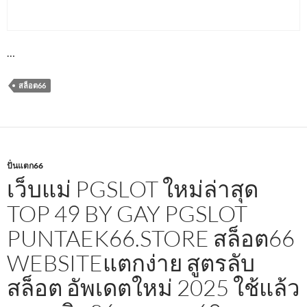
…
สล็อต66
ปั่นแตก66
เว็บแม่ PGSLOT ใหม่ล่าสุด
TOP 49 BY GAY PGSLOT
PUNTAEK66.STORE สล็อต66
WEBSITEแตกง่าย สูตรลับ
สล็อต อัพเดตใหม่ 2025 ใช้แล้ว