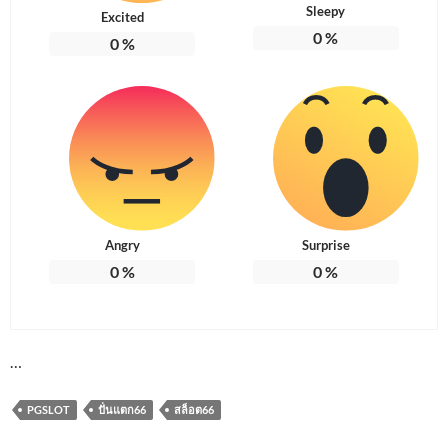
Sleepy
Excited
0
%
0
%
Angry
Surprise
0
%
0
%
…
PGSLOT
ปั่นแตก66
สล็อต66