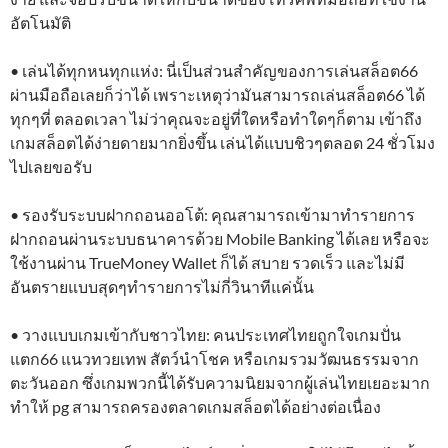
อัตโนมัติ
• เล่นได้ทุกหนทุกแห่ง: นี่เป็นส่วนสำคัญของการเล่นสล็อต66
ผ่านมือถือเลยก็ว่าได้ เพราะเหตุว่ามันสามารถเล่นสล็อต66 ได้
ทุกๆที่ ตลอดเวลา ไม่ว่าคุณจะอยู่ที่ใดหรือทำใดๆก็ตาม เข้าถึง
เกมสล็อตได้ง่ายดายมากยิ่งขึ้น เล่นได้แบบชิวๆตลอด 24 ชั่วโมง
ไปเลยขอรับ
• รองรับระบบฝากถอนออโต้: คุณสามารถเข้ามาทำรายการ
ฝากถอนผ่านระบบธนาคารด้วย Mobile Banking ได้เลย หรือจะ
ใช้งานผ่าน TrueMoney Wallet ก็ได้ สบาย รวดเร็ว และไม่มี
อันตรายแบบสุดๆทำรายการไม่กี่วินาทีแค่นั้น
• วางแบบเกมเข้ากับชาวไทย: คนประเทศไทยถูกใจเกมปั่น
แตก66 แนวทวยเทพ สัตว์นำโชค หรือเกมรวมวัฒนธรรมจาก
ตะวันออก ซึ่งเกมพวกนี้ได้รับความนิยมจากผู้เล่นไทยเยอะมาก
ทำให้ pg สามารถครองตลาดเกมสล็อตได้อย่างต่อเนื่อง