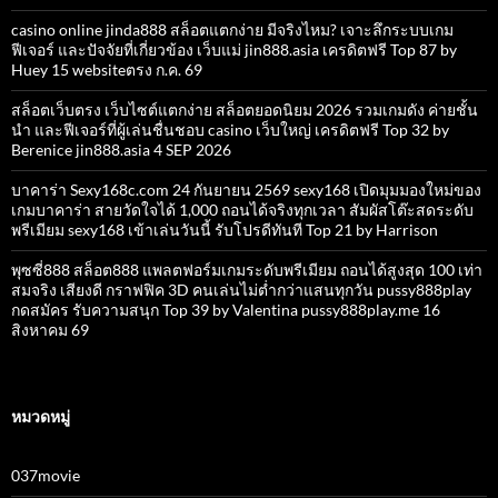
casino online jinda888 สล็อตแตกง่าย มีจริงไหม? เจาะลึกระบบเกม
ฟีเจอร์ และปัจจัยที่เกี่ยวข้อง เว็บแม่ jin888.asia เครดิตฟรี Top 87 by
Huey 15 websiteตรง ก.ค. 69
สล็อตเว็บตรง เว็บไซต์แตกง่าย สล็อตยอดนิยม 2026 รวมเกมดัง ค่ายชั้น
นำ และฟีเจอร์ที่ผู้เล่นชื่นชอบ casino เว็บใหญ่ เครดิตฟรี Top 32 by
Berenice jin888.asia 4 SEP 2026
บาคาร่า Sexy168c.com 24 กันยายน 2569 sexy168 เปิดมุมมองใหม่ของ
เกมบาคาร่า สายวัดใจได้ 1,000 ถอนได้จริงทุกเวลา สัมผัสโต๊ะสดระดับ
พรีเมียม sexy168 เข้าเล่นวันนี้ รับโปรดีทันที Top 21 by Harrison
พุซซี่888 สล็อต888 แพลตฟอร์มเกมระดับพรีเมียม ถอนได้สูงสุด 100 เท่า
สมจริง เสียงดี กราฟฟิค 3D คนเล่นไม่ต่ำกว่าแสนทุกวัน pussy888play
กดสมัคร รับความสนุก Top 39 by Valentina pussy888play.me 16
สิงหาคม 69
หมวดหมู่
037movie