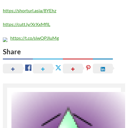
https://shorturl.asia/8YEhz
https://cutt.ly/XrXxMfIL
https://t.co/siwQPJluMg
Share