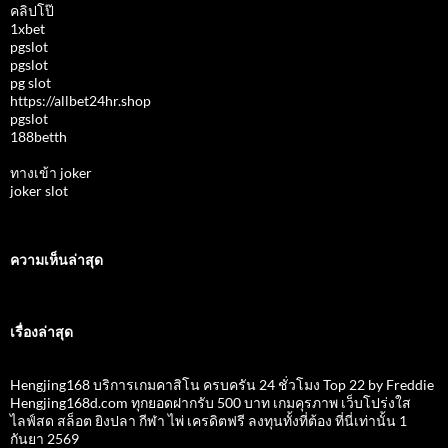
คลิปโป๊
1xbet
pgslot
pgslot
pg slot
https://allbet24hr.shop
pgslot
188betth
ทางเข้า joker
joker slot
ความเห็นล่าสุด
เรื่องล่าสุด
Hengjing168 บริการเกมคาสิโน ครบครัน 24 ชั่วโมง Top 22 by Freddie
Hengjing168d.com ทุกยอดฝากรับ 500 บาท เกมคุรภาพ เว็บโปร่งใส
ไลฟ์สด สล็อต ยิงปลา กีฬา ไพ่ เครดิตฟรี ลงทุนทั้งที่ต้อง ที่นี่เท่านั้น 1
กันยา 2569