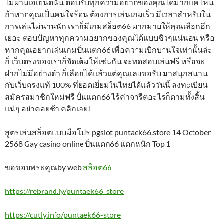
ไม่ผ่านเอเย่นต์นั้น ตอบรับทุกความอยากของคุณได้มากแค่ไหน
ถ้าหากคุณเป็นคนใจร้อน ต้องการเล่นเกมเร็ว มีเวลาสำหรับใน
การเล่นไม่นานนัก เราก็มีเกมสล็อต66 มากมายให้คุณเลือกอีก
เยอะ ตอบปัญหาทุกความอยากของคุณได้แบบชิวๆแน่นอน หรือ
หากคุณอยากเล่นเกมปั่นแตก66 เพื่อความเบิกบานใจเท่านั้นล่ะ
ก็ เว็บตรงของเราก็จัดเต็มให้เช่นกัน จะทดสอบเล่นฟรี หรือจะ
ฝากไม่มีอย่างต่ำ ก็เลือกได้แล้วแต่คุณเลยขอรับ มาสนุกสนาน
กับเว็บตรงแท้ 100% ที่ยอดเยี่ยมในไทยได้แล้ววันนี้ ลงทะเบียน
สมัครสมาชิกใหม่ฟรี ปั่นแตก66 ไร้ค่าจารีตอะไรก็ตามทั้งสิ้น
แน่ๆ อย่าคอยช้า คลิกเลย!
สูตรเล่นสล็อตแบบมือโปร pgslot puntaek66.store 14 October
2568 Gay casino online ปั่นแตก66 แตกหนัก Top 1
ขอขอบพระคุณby web
สล็อต66
https://rebrand.ly/puntaek66-store
https://cutly.info/puntaek66-store