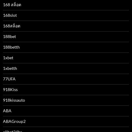
168 สล็อต
168slot
168สล็อต
188bet
188betth
1xbet
1xbetth
77UFA
918Kiss
918kissauto
ABA
ABAGroup2
allbet24hr