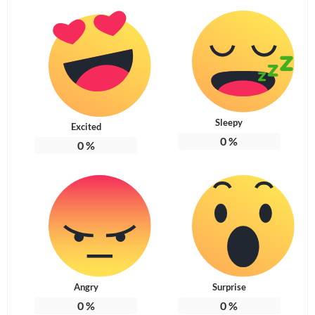
Sleepy
Excited
0
%
0
%
Angry
Surprise
0
%
0
%