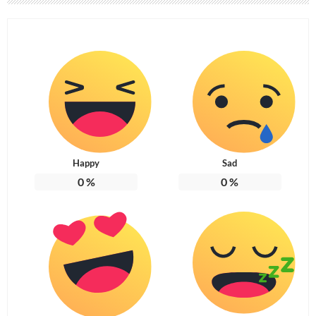
Happy
Sad
0
%
0
%