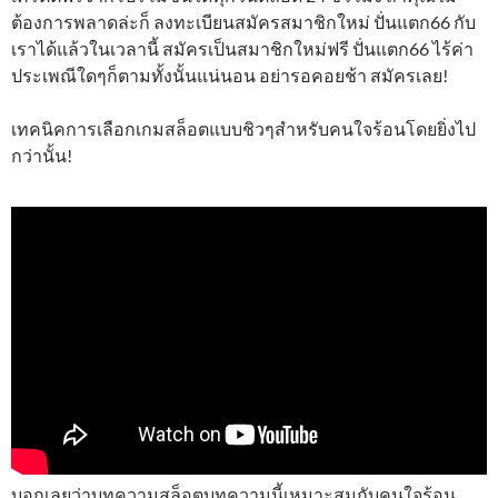
ต้องการพลาดล่ะก็ ลงทะเบียนสมัครสมาชิกใหม่ ปั่นแตก66 กับ
เราได้แล้วในเวลานี้ สมัครเป็นสมาชิกใหม่ฟรี ปั่นแตก66 ไร้ค่า
ประเพณีใดๆก็ตามทั้งนั้นแน่นอน อย่ารอคอยช้า สมัครเลย!
เทคนิคการเลือกเกมสล็อตแบบชิวๆสำหรับคนใจร้อนโดยยิ่งไป
กว่านั้น!
บอกเลยว่าบทความสล็อตบทความนี้เหมาะสมกับคนใจร้อน