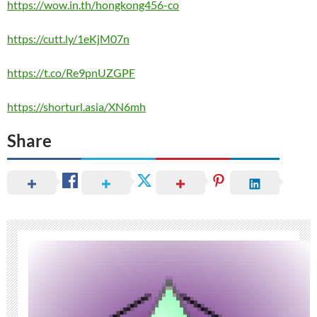
https://wow.in.th/hongkong456-co
https://cutt.ly/1eKjM07n
https://t.co/Re9pnUZGPF
https://shorturl.asia/XN6mh
Share