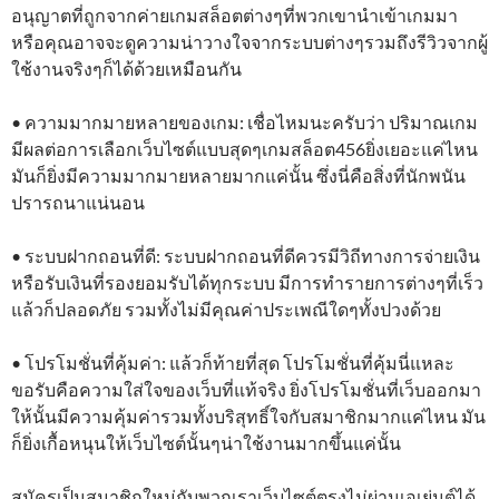
อนุญาตที่ถูกจากค่ายเกมสล็อตต่างๆที่พวกเขานำเข้าเกมมา
หรือคุณอาจจะดูความน่าวางใจจากระบบต่างๆรวมถึงรีวิวจากผู้
ใช้งานจริงๆก็ได้ด้วยเหมือนกัน
• ความมากมายหลายของเกม: เชื่อไหมนะครับว่า ปริมาณเกม
มีผลต่อการเลือกเว็บไซต์แบบสุดๆเกมสล็อต456ยิ่งเยอะแค่ไหน
มันก็ยิ่งมีความมากมายหลายมากแค่นั้น ซึ่งนี่คือสิ่งที่นักพนัน
ปรารถนาแน่นอน
• ระบบฝากถอนที่ดี: ระบบฝากถอนที่ดีควรมีวิถีทางการจ่ายเงิน
หรือรับเงินที่รองยอมรับได้ทุกระบบ มีการทำรายการต่างๆที่เร็ว
แล้วก็ปลอดภัย รวมทั้งไม่มีคุณค่าประเพณีใดๆทั้งปวงด้วย
• โปรโมชั่นที่คุ้มค่า: แล้วก็ท้ายที่สุด โปรโมชั่นที่คุ้มนี่แหละ
ขอรับคือความใส่ใจของเว็บที่แท้จริง ยิ่งโปรโมชั่นที่เว็บออกมา
ให้นั้นมีความคุ้มค่ารวมทั้งบริสุทธิ์ใจกับสมาชิกมากแค่ไหน มัน
ก็ยิ่งเกื้อหนุนให้เว็บไซต์นั้นๆน่าใช้งานมากขึ้นแค่นั้น
สมัครเป็นสมาชิกใหม่กับพวกเราเว็บไซต์ตรงไม่ผ่านเอเย่นต์ได้