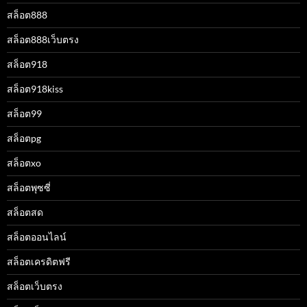
สล็อต888
สล็อต888เว็บตรง
สล็อต918
สล็อต918kiss
สล็อต99
สล็อตpg
สล็อตxo
สล็อตพุซซี่
สล็อตสด
สล็อตออนไลน์
สล็อตเครดิตฟรี
สล็อตเว็บตรง