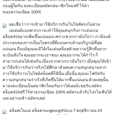
ก่อนผู้ใดกัน ลงทะเบียนสมัครสมาชิกใหม่ฟรี ไร้ค่า
ขนบธรรมเนียม 100%
ผมเชื่อว่า การเข้ามาใช้บริการกับเว็บไซต์ตรงไม่ผ่าน
เอเย่นต์แบบพวกเราจะทำให้คุณสนุกกับการเล่นเกม
สล็อต456มากเพิ่มขึ้นแน่นอน เพราะพวกเรามั่นใจว่า เรามีองค์
ประกอบของการเป็นเว็บตรงที่ดีแบบครบถ้วนบริบูรณ์ที่สุด
แน่นอน ถึงแม้คุณจะมิได้เริ่มเล่นสล็อตด้วยความรู้สึกที่อยาก
จะบันเทิงใจ คุณอยากจะเอาชนะ คุณอยากจะได้กำไร ก็
สามารถเล่นได้เช่นกัน เนื่องจากพวกเรามั่นใจว่า เมื่อคุณได้เข้า
มาใช้บริการกับเราจริงๆได้ศึกษาค้นพบความสนุกสนานจาก
การใช้บริการเว็บไซต์สล็อตที่ก็ดีนั้น เมื่อนั้น คุณจะโฟกัสกับ
ความสนุกสนานร่าเริงที่เกิดขึ้นได้มากขึ้นแน่นอน ด้วยเหตุนั้น
มาลงทะเบียนเป็นสมาชิกใหม่กับเราได้เลยจ้ะขอรับ สมัคร
สล็อต456ฟรี ไร้ค่าธรรมเนียม 100% สมัครแล้วรับโปรโมชั่นได้
เลย อย่ารอช้า สมัครเลย!
สล็อตเว็บแม่ สล็อต hongkong456.co 7 พฤศจิกายน 24