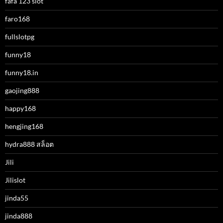
fafa 123 slot
faro168
fullslotpg
funny18
funny18.in
gaojing888
happy168
hengjing168
hydra888 สล็อต
Jili
Jilislot
jinda55
jinda888