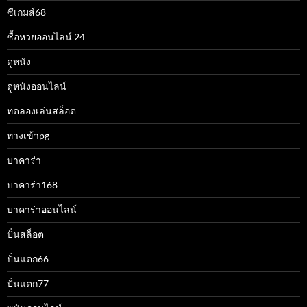
ซีเกมส์68
ซื้อหวยออนไลน์ 24
ดูหนัง
ดูหนังออนไลน์
ทดลองเล่นสล็อต
ทางเข้าpg
บาคาร่า
บาคาร่า168
บาคาร่าออนไลน์
ปั่นสล็อต
ปั่นแตก66
ปั่นแตก77