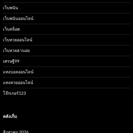
เว็บพนัน
เว็บพนันออนไลน์
เว็บสล็อต
เว็บหวยออนไลน์
เว็บหวยฮานอย
เศรษฐี99
แทงบอลออนไลน์
แทงหวยออนไลน์
โจ๊กเกอร์123
คลังเก็บ
สิงหาคม 2026