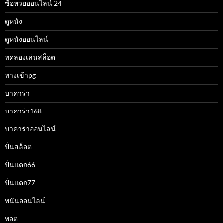
ซื้อหวยออนไลน์ 24
ดูหนัง
ดูหนังออนไลน์
ทดลองเล่นสล็อต
ทางเข้าpg
บาคาร่า
บาคาร่า168
บาคาร่าออนไลน์
ปั่นสล็อต
ปั่นแตก66
ปั่นแตก77
พนันออนไลน์
พอต