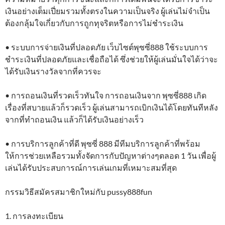
เงินอย่างเต็มเปี่ยมรวมทั้งตรงในความเป็นจริง ผู้เล่นไม่จำเป็น
ต้องกลุ้มใจเกี่ยวกับการถูกทุจริตหรือการไม่ชำระเงิน
• ระบบการจ่ายเงินที่ปลอดภัย เว็บไซต์พุซซี่888 ใช้ระบบการ
ชำระเงินที่ปลอดภัยและเชื่อถือได้ ซึ่งช่วยให้ผู้เล่นมั่นใจได้ว่าจะ
ได้รับเงินรางวัลจากที่ควรจะ
• การถอนเงินที่รวดเร็วทันใจ การถอนเงินจาก พุซซี่888 เกิด
เรื่องที่สบายแล้วก็รวดเร็ว ผู้เล่นสามารถเบิกเงินได้โดยทันทีหลัง
จากที่ทำถอนเงิน แล้วก็ได้รับเงินอย่างเร็ว
• การบริการลูกค้าที่ดี พุซซี่ 888 มีทีมบริการลูกค้าที่พร้อม
ให้การช่วยเหลือรวมทั้งจัดการกับปัญหาต่างๆตลอด 1 วัน เพื่อผู้
เล่นได้รับประสบการณ์การเล่นเกมที่เหมาะสมที่สุด
กรรมวิธีสมัครสมาชิกใหม่กับ pussy888fun
1. การลงทะเบียน