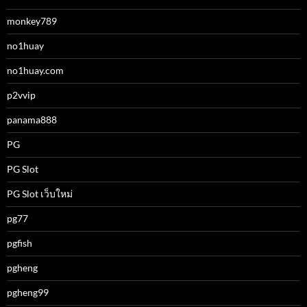
monkey789
no1huay
no1huay.com
p2vvip
panama888
PG
PG Slot
PG Slot เว็บใหม่
pg77
pgfish
pgheng
pgheng99