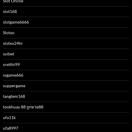
Slot Online
slot168
slotgame6666
Slotxo
slotxo24hr
soibet
sretthi99
ssgame666
suppergame
tangtem168
tookhuay 88 ถูกหวย88
ufa11k
ufa8997