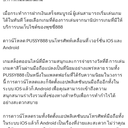
เมื่อกระทำการฝากเงินเสร็จสมบูรณ์ ผู้เล่นสามารถเริ่มเล่นเกม
ได้ในทันที โดยเลือกเกมที่ต้องการเล่นจากนานัปการเกมที่มีให้
บริการบนเว็บไซต์ของพุซซี่888
ดาวน์โหลด PUSSY888 บนโทรศัพท์เคลื่อนที่ เวอร์ชั่น iOS และ
Android
เกมสล็อตออนไลน์ที่มีความสนุกและการจ่ายรางวัลที่ดี การเล่น
เกมคาสิโนผ่านมือถือแปลงเป็นที่นิยมอย่างแพร่หลาย รวมทั้ง
PUSSY888 เป็นหนึ่งในแพลตฟอร์มที่ได้รับความนิยมในวงการ
นี้ การดาวน์โหลดและก็จัดตั้งแอปพลิเคชันบนมือถืออีกทั้งใน
ระบบ iOS แล้วก็ Android เพื่อคุณสามารถเข้าถึงความ
สนุกสนานร่าเริงรวมทั้งช่องทางสำหรับเพื่อการทำกำไรได้
อย่างสะดวกสบาย
การดาวน์โหลดรวมทั้งจัดตั้งแอปพลิเคชันบนโทรศัพท์มือถือทั้ง
ในระบบ iOS แล้วก็ Android เป็นเรื่องที่ง่ายและสะดวก ไม่ว่าคุณ