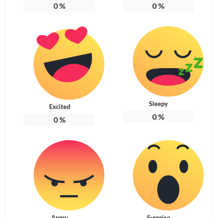
0
%
0
%
Sleepy
Excited
0
%
0
%
Angry
Surprise