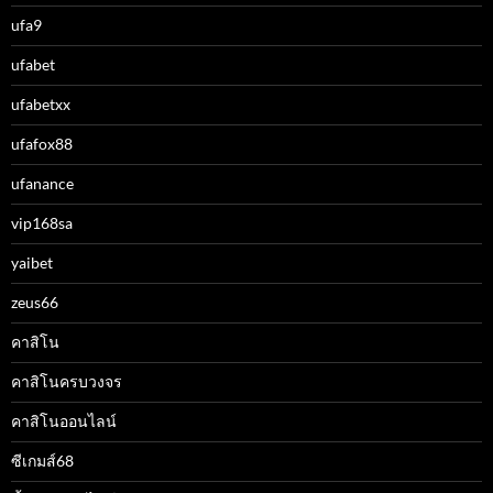
ufa9
ufabet
ufabetxx
ufafox88
ufanance
vip168sa
yaibet
zeus66
คาสิโน
คาสิโนครบวงจร
คาสิโนออนไลน์
ซีเกมส์68