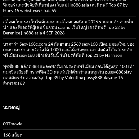
ฟีเจอร์ และปัจจัยที่เกี่ยวข้อง เว็บแม่ jin888.asia เครดิตฟรี Top 87 by
Huey 15 websiteตรง ก.ค. 69
สล็อตเว็บตรง เว็บไซต์แตกง่าย สล็อตยอดนิยม 2026 รวมเกมดัง ค่ายชั้น
นำ และฟีเจอร์ที่ผู้เล่นชื่นชอบ casino เว็บใหญ่ เครดิตฟรี Top 32 by
Berenice jin888.asia 4 SEP 2026
บาคาร่า Sexy168c.com 24 กันยายน 2569 sexy168 เปิดมุมมองใหม่ของ
เกมบาคาร่า สายวัดใจได้ 1,000 ถอนได้จริงทุกเวลา สัมผัสโต๊ะสดระดับ
พรีเมียม sexy168 เข้าเล่นวันนี้ รับโปรดีทันที Top 21 by Harrison
พุซซี่888 สล็อต888 แพลตฟอร์มเกมระดับพรีเมียม ถอนได้สูงสุด 100 เท่า
สมจริง เสียงดี กราฟฟิค 3D คนเล่นไม่ต่ำกว่าแสนทุกวัน pussy888play
กดสมัคร รับความสนุก Top 39 by Valentina pussy888play.me 16
สิงหาคม 69
หมวดหมู่
037movie
168 สล็อต