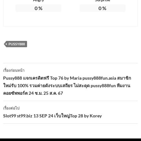
0
%
0
%
PUSSY888
เมนู
เรื่องก่อนหน้า
นำทาง
Pussy888 แจกเครดิตฟรี Top 76 by Maria pussy888fun.asia สมาชิก
ใหม่รับ 100% รวมค่ายดังระบบเสถียร ไม่สะดุด pussy888fun ทีมงาน
เรื่อง
คอยซัพพอร์ต 24 ช.ม. 25 ส.ค. 67
เรื่องต่อไป
Slot99 st99.biz 13 SEP 24 เว็บใหญ่Top 28 by Korey