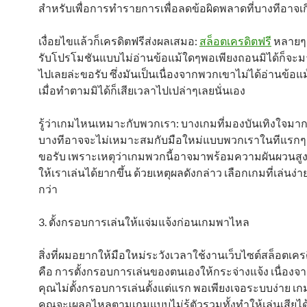
สำหรับเพื่อการทำรายการเพื่อลดข้อผิดพลาดที่บางทีอาจเกิ
เงื่อยไขแล้วก็เครดิตฟรีส่งผลเสมอ:
สล็อตเครดิตฟรี
หลายๆ
รับโปรโมชันแบบไม่อ่านข้อแม้ใดๆพอเพียงถอนมิได้ก็จะมาน
ไปเลยล่ะขอรับ ซึ่งมันเป็นเนื่องจากพวกเขาไม่ได้อ่านข้อแม
เมื่อทำตามมิได้ก็เสียเวลาไปเปล่าๆเลยนั่นเอง
รู้ว่าเกมไหนเหมาะกับพวกเรา: บางเกมที่มองบันเทิงใจมาก
บางทีอาจจะไม่เหมาะสมกับมือใหม่แบบพวกเราในทีแรกๆเ
ขอรับ เพราะเหตุว่าเกมพวกนี้อาจมาพร้อมความผันผวนสูง
ให้เราเล่นได้ยากขึ้น ด้วยเหตุผลดังกล่าว เลือกเกมที่เล่นง่ายไ
กว่า
3. ตั้งกรอบการเล่นให้แจ่มแจ้งก่อนเกมพาไหล
สิ่งที่ผมอยากให้มือใหม่ระวังเวลาใช้งานเว็บไซต์สล็อตเคร
คือ การตั้งกรอบการเล่นของตนเองให้กระจ่างแจ้ง เนื่องจ
คุณไม่ตั้งกรอบการเล่นตั้งแต่แรก พอเพียงเจอระบบง่าย เกม
คุณจะเผลอไหลตามเกมแบบไม่รู้ตัวรวมทั้งทำให้เล่นเสียได