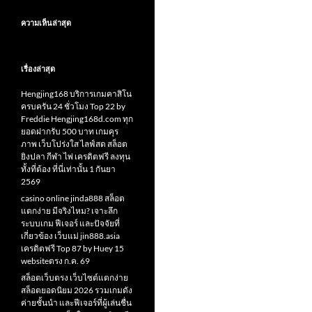
ความเห็นล่าสุด
เรื่องล่าสุด
Hengjing168 บริการเกมคาสิโน
ครบครัน 24 ชั่วโมง Top 22 by
Freddie Hengjing168d.com ทุก
ยอดฝากรับ 500 บาท เกมคุร
ภาพ เว็บโปร่งใส ไลฟ์สด สล็อต
ยิงปลา กีฬา ไพ่ เครดิตฟรี ลงทุน
ทั้งที่ต้อง ที่นี่เท่านั้น 1 กันยา
2569
casino online jinda888 สล็อต
แตกง่าย มีจริงไหม? เจาะลึก
ระบบเกม ฟีเจอร์ และปัจจัยที่
เกี่ยวข้อง เว็บแม่ jin888.asia
เครดิตฟรี Top 87 by Huey 15
websiteตรง ก.ค. 69
สล็อตเว็บตรง เว็บไซต์แตกง่าย
สล็อตยอดนิยม 2026 รวมเกมดัง
ค่ายชั้นนำ และฟีเจอร์ที่ผู้เล่นชื่น