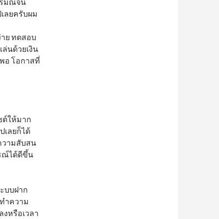
อารมณ์จน
ไปเลยครับผม
ง่าย ทดสอบ
ล่นด้วยเงิน
กพอ โอกาสที่
ซต์ให้มาก
เลยก็ได้
ดความสับสน
ได้ดีขึ้น
ีระบบฝาก
จะทำความ
กลงหรือเวลา