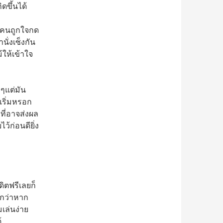
ดขึ้นได้
คนถูกใจกด
ั่งเซ็งกัน
้ให้เข้าใจ
ๆแต่มัน
ริ่มหรอก
ที่อาจส่งผล
ว้ก่อนดียิ่ง
ดิตฟรีเลยก็
ากว่าหาก
เล่นง่าย
้