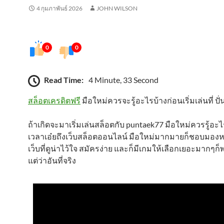
4 กุมภาพันธ์ 2026
JOHN WILSON
0
0
Read Time:
4 Minute, 33 Second
สล็อตเครดิตฟรี
มือใหม่ควรจะรู้อะไรบ้างก่อนเริ่มเล่นที่ ป
ถ้าเกิดจะมาเริ่มเล่นสล็อตกับ puntaek77 มือใหม่ควรรู้อะ
เวลาเอ๋ยถึงเว็บสล็อตออนไลน์ มือใหม่มากมายก็ชอบมองห
เว็บที่ดูน่าไว้ใจ สมัครง่าย และก็มีเกมให้เลือกเยอะมากๆก็
แต่ว่าอันที่จริง