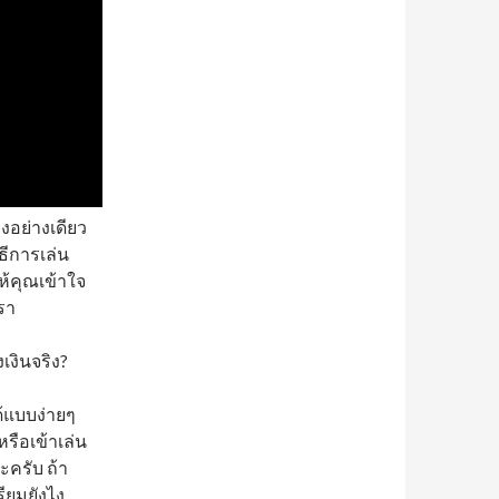
ียงอย่างเดียว
ธีการเล่น
ห้คุณเข้าใจ
รา
เงินจริง?
้แบบง่ายๆ
รือเข้าเล่น
ะครับ ถ้า
ียมยังไง