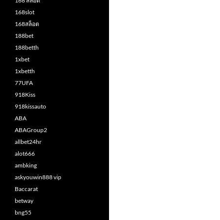
168 สล็อต
168slot
168สล็อต
188bet
188betth
1xbet
1xbetth
77UFA
918Kiss
918kissauto
ABA
ABAGroup2
allbet24hr
alot666
ambking
askyouwin888 vip
Baccarat
betway
bng55