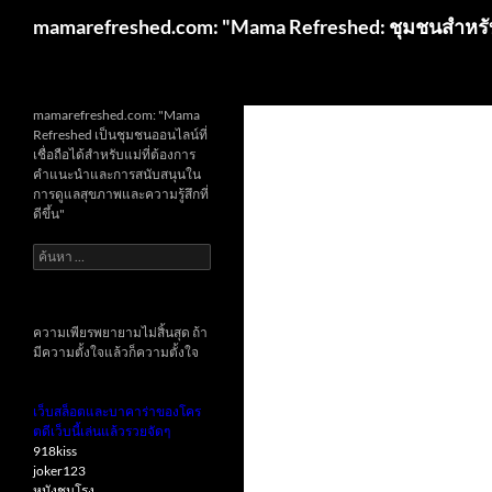
ค้นหา
mamarefreshed.com: "Mama Refreshed: ชุมชนสำหรับ
mamarefreshed.com: "Mama
Refreshed เป็นชุมชนออนไลน์ที่
เชื่อถือได้สำหรับแม่ที่ต้องการ
คำแนะนำและการสนับสนุนใน
การดูแลสุขภาพและความรู้สึกที่
ดีขึ้น"
ค้นหา
สำหรับ:
ความเพียรพยายามไม่สิ้นสุด ถ้า
มีความตั้งใจแล้วก็ความตั้งใจ
เว็บสล็อตและบาคาร่าของโคร
ตดีเว็บนี้เล่นแล้วรวยจัดๆ
918kiss
joker123
หนังชนโรง