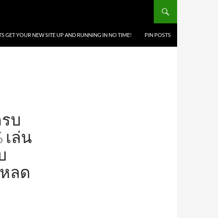
TS GET YOUR NEW SITE UP AND RUNNING IN NO TIME!
PIN POSTS
ครบ
 เล่น
บ
โหลด