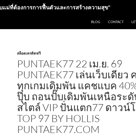
แม่ที่ต้องการการฟื้นตัวและการสร้างความสุข"
ข้ามไปยังเนื้อหา
BLOG
CONTACT
LE
สล็อตเครดิตฟรี
PUNTAEK77 22 เม.ย. 69
PUNTAEK77 เล่นเว็บเดียว 
ทุกเกมเดิมพัน แคชแบค 40%
ปุ๊บ ถอนปั๊บเดิมพันเหนือระดั
สไตล์ VIP ปั่นแตก77 ดาวน์
TOP 97 BY HOLLIS
PUNTAEK77.COM