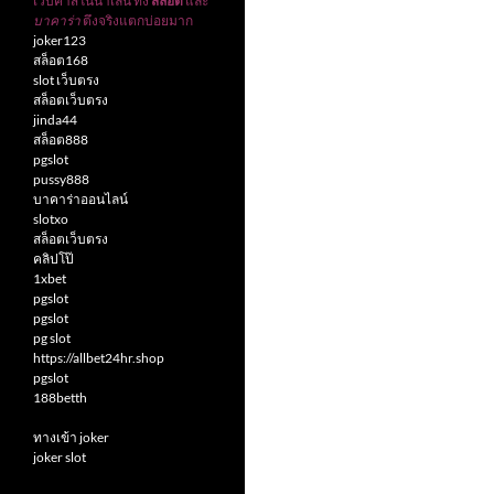
เว็บคาสิโนน่าเล่น ทั้ง
สล็อต
และ
บาคาร่า
ตึงจริงแตกบ่อยมาก
joker123
สล็อต168
slot เว็บตรง
สล็อตเว็บตรง
jinda44
สล็อต888
pgslot
pussy888
บาคาร่าออนไลน์
slotxo
สล็อตเว็บตรง
คลิปโป๊
1xbet
pgslot
pgslot
pg slot
https://allbet24hr.shop
pgslot
188betth
ทางเข้า joker
joker slot