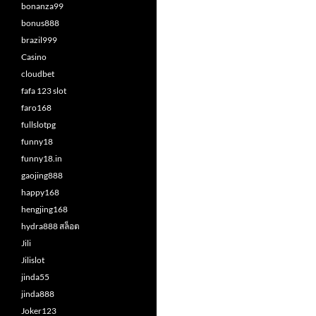
bonanza99
bonus888
brazil999
Casino
cloudbet
fafa 123 slot
faro168
fullslotpg
funny18
funny18.in
gaojing888
happy168
hengjing168
hydra888 สล็อต
Jili
Jilislot
jinda55
jinda888
Joker123