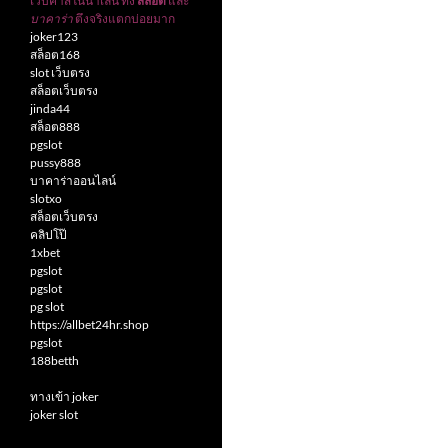
เว็บคาสิโนน่าเล่น ทั้ง
สล็อต
และ
บาคาร่า
ตึงจริงแตกบ่อยมาก
joker123
สล็อต168
slot เว็บตรง
สล็อตเว็บตรง
jinda44
สล็อต888
pgslot
pussy888
บาคาร่าออนไลน์
slotxo
สล็อตเว็บตรง
คลิปโป๊
1xbet
pgslot
pgslot
pg slot
https://allbet24hr.shop
pgslot
188betth
ทางเข้า joker
joker slot