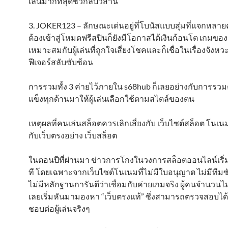
เล่นมากที่สุดชั่วกัลปวสาน
3. JOKER123 – ลักษณะเด่นอยู่ที่โบนัสแบบสุ่มที่แจกหลายค
ต้องเข้าสู่โหมดฟรีสปินก็ยังมีโอกาสได้เงินก้อนโต เกมขอ
เหมาะสมกับผู้เล่นที่ถูกใจเสี่ยงโชคและก็เชื่อในเรื่องจังห
ฟีเจอร์สลับซับซ้อน
การรวมทั้ง 3 ค่ายไว้ภายใน s68hub ก็เลยอย่างกับการรวม
แข็งทุกด้านมาให้ผู้เล่นเลือกใช้ตามสไตล์ของตน
เหตุผลที่คนเล่นสล็อตควรเลิกเสี่ยงกับ เว็บไซต์สล็อต โนเนม
กับเว็บตรงอย่าง เว็บสล็อต
ในตอนปีที่ผ่านมา ข่าวการโกงในวงการสล็อตออนไลน์เริ่
ที โดยเฉพาะจากเว็บไซต์โนเนมที่ไม่มีใบอนุญาต ไม่มีทีม
ไม่มีหลักฐานการันตีว่าเชื่อมกับค่ายเกมจริง ผู้คนจำนวนไม
เลยเริ่มหันมามองหา “เว็บตรงแท้” ซึ่งสามารถตรวจสอบได้
ชอบต่อผู้เล่นจริงๆ