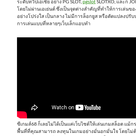
ระดับทวีปเอเชีย อย่าง PG SLOT,
pgslot
SLOTXO, และก็ J
โดยไม่ผ่านเอเย่นต์ ซึ่งเป็นจุดต่างสำคัญที่ทำให้การเล่นของ
อย่างโปร่งใส เป็นกลาง ไม่มีการล็อกยูส หรือดัดแปลงปรับ
การเล่นแบบที่หลายๆเว็บเล็กแอบทำ
ซีเกมส์68 ก็เลยไม่ได้เป็นแค่เว็บไซต์ให้เล่นเกมสล็อต แม้กร
พื้นที่ที่คุณสามารถ ลงทุนในเกมอย่างมั่นอกมั่นใจ โดยไม่