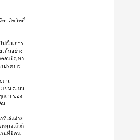
ียว ลิขสิทธิ์
ๆไปเป็น การ
วกันอย่าง
ึ่งตอบปัญหา
านาประการ
ับเกม
างเช่น ระบบ
าทุกเกมของ
ดิม
ที่เล่นง่าย
รหมุนแล้วก็
นานที่มีคน