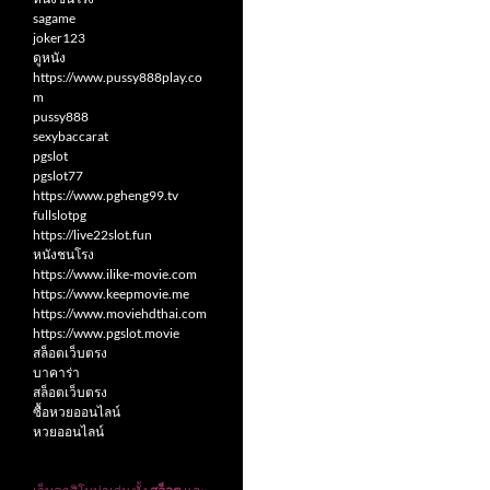
sagame
joker123
ดูหนัง
https://www.pussy888play.co
m
pussy888
sexybaccarat
pgslot
pgslot77
https://www.pgheng99.tv
fullslotpg
https://live22slot.fun
หนังชนโรง
https://www.ilike-movie.com
https://www.keepmovie.me
https://www.moviehdthai.com
https://www.pgslot.movie
สล็อตเว็บตรง
บาคาร่า
สล็อตเว็บตรง
ซื้อหวยออนไลน์
หวยออนไลน์