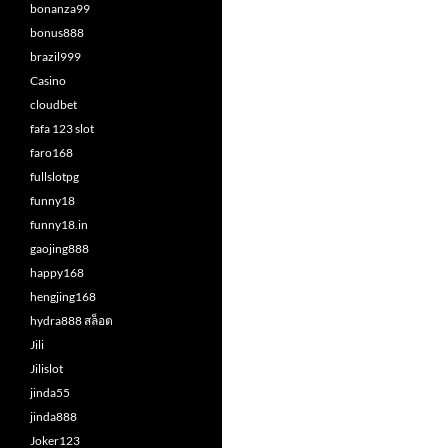
bonanza99
bonus888
brazil999
Casino
cloudbet
fafa 123 slot
faro168
fullslotpg
funny18
funny18.in
gaojing888
happy168
hengjing168
hydra888 สล็อต
Jili
Jilislot
jinda55
jinda888
Joker123