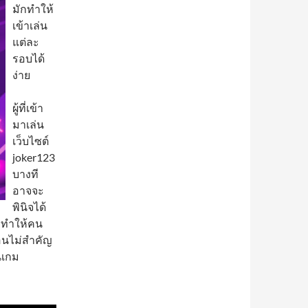
มักทำให้
เข้าเล่น
แต่ละ
รอบได้
ง่าย
ผู้ที่เข้า
มาเล่น
เว็บไซต์
joker123
บางที
อาจจะ
พินิจได้
จะทำให้คน
ตอนไม่สำคัญ
นเกม