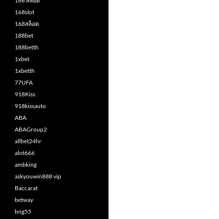
168 สล็อต
168slot
168สล็อต
188bet
188betth
1xbet
1xbetth
77UFA
918Kiss
918kissauto
ABA
ABAGroup2
allbet24hr
alot666
ambking
askyouwin888 vip
Baccarat
betway
bng55