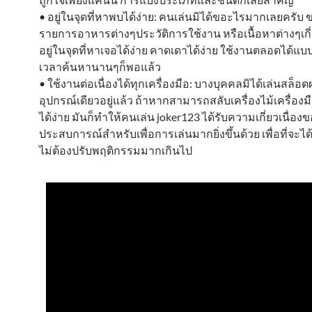
• อยู่ในจุดที่หาพบได้ง่าย: คนเล่นมิได้ขอะไรมากเลยครับ 
รายการอาหารต่างๆประวัติการใช้งาน หรือเนื้อหาต่างๆเกี่
อยู่ในจุดที่หาเจอได้ง่าย คาดเดาได้ง่าย ใช้งานตลอดได้แบบ
เวลาค้นหานานๆก็พอแล้ว
• ใช้งานต่อเนื่องได้ทุกเครื่องมือ: บางบุคคลมิได้เล่นสล็อตผ
อุปกรณ์เดียวอยู่แล้ว ถ้าหากสามารถสลับเครื่องไม้เครื่อง
ได้ง่าย มันก็ทำให้คนเล่น joker123 ได้รับความเกี่ยวเนื่อง
ประสบการณ์สำหรับเพื่อการเล่นมากยิ่งขึ้นด้วย เพื่อที่จะไ
ไม่ต้องปรับพฤติกรรมมากเกินไป