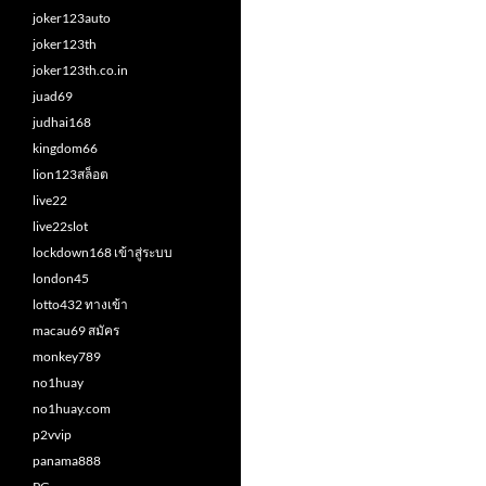
joker123auto
joker123th
joker123th.co.in
juad69
judhai168
kingdom66
lion123สล็อต
live22
live22slot
lockdown168 เข้าสู่ระบบ
london45
lotto432 ทางเข้า
macau69 สมัคร
monkey789
no1huay
no1huay.com
p2vvip
panama888