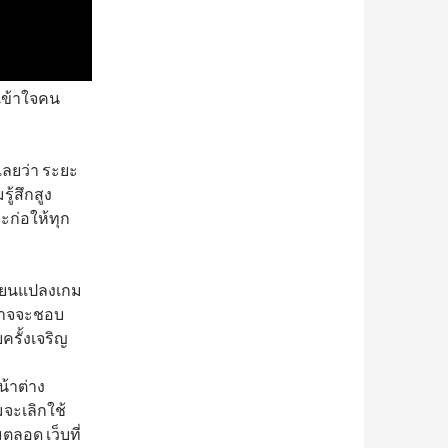
าเข้าใจคน
้เลยว่า ระยะ
ู้สึกสูง
ะก่อให้ทุก
ี่ยนแปลงเกม
็อาจจะชอบ
ครั้งเจริญ
น้าต่าง
จะเลิกใช้
ลอด เว็บที่