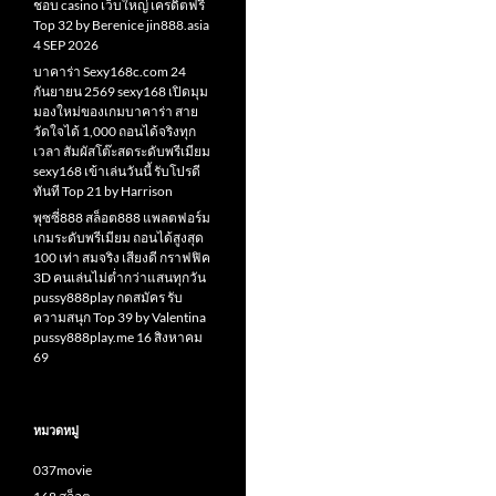
ชอบ casino เว็บใหญ่ เครดิตฟรี
Top 32 by Berenice jin888.asia
4 SEP 2026
บาคาร่า Sexy168c.com 24
กันยายน 2569 sexy168 เปิดมุม
มองใหม่ของเกมบาคาร่า สาย
วัดใจได้ 1,000 ถอนได้จริงทุก
เวลา สัมผัสโต๊ะสดระดับพรีเมียม
sexy168 เข้าเล่นวันนี้ รับโปรดี
ทันที Top 21 by Harrison
พุซซี่888 สล็อต888 แพลตฟอร์ม
เกมระดับพรีเมียม ถอนได้สูงสุด
100 เท่า สมจริง เสียงดี กราฟฟิค
3D คนเล่นไม่ต่ำกว่าแสนทุกวัน
pussy888play กดสมัคร รับ
ความสนุก Top 39 by Valentina
pussy888play.me 16 สิงหาคม
69
หมวดหมู่
037movie