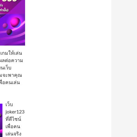
เกมให้เล่น
่งผลต่อความ
บนเว็บ
 ผมจะพาคุณ
พื่อคนเล่น
เว็บ
joker123
ที่ดีไซน์
เพื่อคน
เล่นจริง