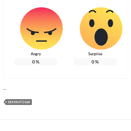
Angry
Surprise
0
%
0
%
…
SEXYAUTO168