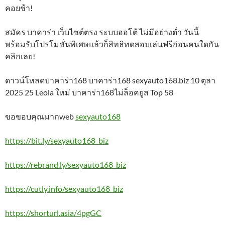
คอยช้า!
สมัคร บาคาร่า เว็บไซต์ตรง ระบบออโต้ ไม่มีอย่างต่ำ วันนี้
พร้อมรับโปรโมชั่นพิเศษแล้วก็สิทธิทดสอบเล่นฟรีก่อนคนใดกัน
คลิกเลย!
ดาวน์โหลดบาคาร่า168 บาคาร่า168 sexyauto168.biz 10 ตุลา
2025 25 Leola ใหม่ บาคาร่า168ไม่ล็อคยูส Top 58
ขอขอบคุณมากweb
sexyauto168
https://bit.ly/sexyauto168_biz
https://rebrand.ly/sexyauto168_biz
https://cutly.info/sexyauto168_biz
https://shorturl.asia/4pgGC