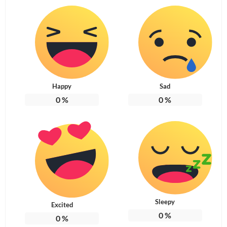
Happy
Sad
0
%
0
%
Sleepy
Excited
0
%
0
%