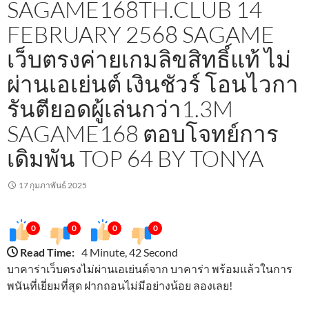
SAGAME168TH.CLUB 14
FEBRUARY 2568 SAGAME
เว็บตรงค่ายเกมลิขสิทธิ์แท้ ไม่
ผ่านเอเย่นต์ เงินชัวร์ โอนไวกา
รันตียอดผู้เล่นกว่า1.3M
SAGAME168 ตอบโจทย์การ
เดิมพัน TOP 64 BY TONYA
17 กุมภาพันธ์ 2025
0
0
0
0
Read Time:
4 Minute, 42 Second
บาคาร่าเว็บตรงไม่ผ่านเอเย่นต์จาก บาคาร่า พร้อมแล้วในการ
พนันที่เยี่ยมที่สุด ฝากถอนไม่มีอย่างน้อย ลองเลย!