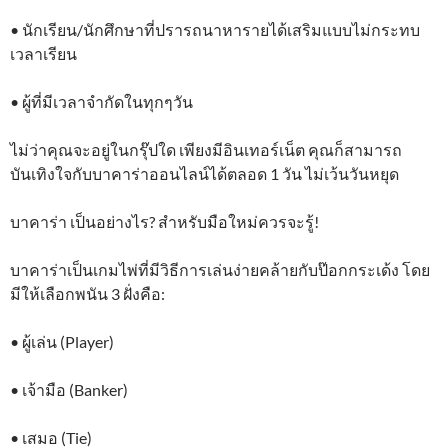
• นักเรียน/นักศึกษาที่ปรารถนาหารายได้เสริมแบบไม่กระทบ
เวลาเรียน
• ผู้ที่มีเวลาจำกัดในทุกๆวัน
ไม่ว่าคุณจะอยู่ในกรุ๊ปใด เพียงมีอินเทอร์เน็ต คุณก็สามารถ
บันเทิงใจกับบาคาร่าออนไลน์ได้ตลอด 1 วัน ไม่เว้นวันหยุด
บาคาร่า เป็นอย่างไร? สำหรับมือใหม่ควรจะรู้!
บาคาร่าเป็นเกมไพ่ที่มีวิธีการเล่นง่ายคล้ายกับป๊อกกระเด้ง โดย
มีให้เลือกพนัน 3 ฝั่งคือ:
• ผู้เล่น (Player)
• เจ้ามือ (Banker)
• เสมอ (Tie)