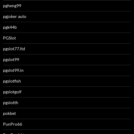
pgheng99
pgjoker auto
pgk44b
PGSlot
pgslot77.ltd
pgslot99
pgslot99.in
pgslotfish
pgslotgolf
pgslotth
pokbet
PunPro66