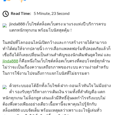
Read Time:
5 Minute, 23 Second
jinda888 เว็บไซต์สล็อตเว็บตรง มาแรงแห่งปี บริการครบ
แตกหนักทุกเกม พร้อมโบนัสสุดคุ้ม !
ในสมัยที่โลกออนไลน์เปิดกว้างและการสร้างรายได้สามารถ
ทำได้ต่อให้จากปลายนิ้ว การเลือกแพลตฟอร์มที่ปลอดภัยแล้วก็
เชื่อถือได้ก็เลยเปลี่ยนเป็นส่วนสำคัญของนักเดิมพันยุคใหม่ และ
jinda888
ก็คือหนึ่งในเว็บไซต์สล็อตเว็บตรงที่ตอบโจทย์ทุกด้าน
ไม่ว่าจะเป็นเรื่องความเสถียรภาพของระบบ ความง่ายสำหรับ
ในการใช้งาน ไปจนถึงการแจกโบนัสที่ไม่ธรรมดา
ด้วยระบบออโต้อีกทั้งเว็บไซต์ ฝาก-ถอนเร็วทันใจ ไม่มีอย่าง
ต่ำ รองรับทุกวิถีทางการเติมเงิน รวมทั้งที่สำคัญคือ แตก
หนักทุกเกม ไม่ล็อกยูส เล่นแล้วมีสิทธิ์ลุ้นผลกำไรจริงแบบไม่
ต้องพึ่งดวงเพียงอย่างเดียว เนื้อหานี้จะพาคุณไปรู้จักกับ
สล็อต888 แบบจัดเต็ม พร้อมเหตุผลว่าเพราะอะไรผู้เล่นทั่ว