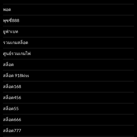
พอต
พุซซี่888
ยูฟ่าเบท
รวมเกมสล็อต
ศูนย์รวมเกมไพ่
สล็อต
สล็อต 918kiss
สล็อต168
สล็อต456
สล็อต55
สล็อต666
สล็อต777