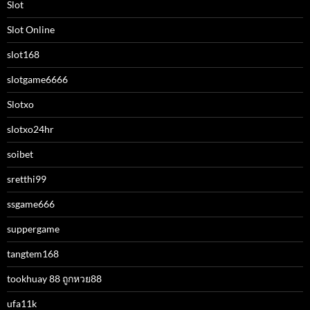
Slot
Slot Online
slot168
slotgame6666
Slotxo
slotxo24hr
soibet
sretthi99
ssgame666
suppergame
tangtem168
tookhuay 88 ถูกหวย88
ufa11k