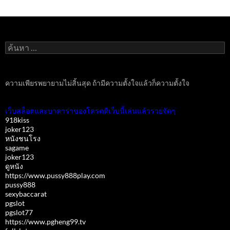
ค้นหา
สำหรับ:
ความเพียรพยายามไม่สิ้นสุด ถ้ามีความตั้งใจแล้วก็ความตั้งใจ
เว็บสล็อตและบาคาร่าของโครตดีเว็บนี้เล่นแล้วรวยจัดๆ
918kiss
joker123
หนังชนโรง
sagame
joker123
ดูหนัง
https://www.pussy888play.com
pussy888
sexybaccarat
pgslot
pgslot77
https://www.pgheng99.tv