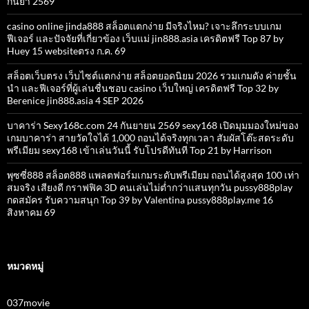
กันยา 2569
casino online jinda888 สล็อตแตกง่าย มีจริงไหม? เจาะลึกระบบเกม
ฟีเจอร์ และปัจจัยที่เกี่ยวข้อง เว็บแม่ jin888.asia เครดิตฟรี Top 87 by
Huey 15 websiteตรง ก.ค. 69
สล็อตเว็บตรง เว็บไซต์แตกง่าย สล็อตยอดนิยม 2026 รวมเกมดัง ค่ายชั้น
นำ และฟีเจอร์ที่ผู้เล่นชื่นชอบ casino เว็บใหญ่ เครดิตฟรี Top 32 by
Berenice jin888.asia 4 SEP 2026
บาคาร่า Sexy168c.com 24 กันยายน 2569 sexy168 เปิดมุมมองใหม่ของ
เกมบาคาร่า สายวัดใจได้ 1,000 ถอนได้จริงทุกเวลา สัมผัสโต๊ะสดระดับ
พรีเมียม sexy168 เข้าเล่นวันนี้ รับโปรดีทันที Top 21 by Harrison
พุซซี่888 สล็อต888 แพลตฟอร์มเกมระดับพรีเมียม ถอนได้สูงสุด 100 เท่า
สมจริง เสียงดี กราฟฟิค 3D คนเล่นไม่ต่ำกว่าแสนทุกวัน pussy888play
กดสมัคร รับความสนุก Top 39 by Valentina pussy888play.me 16
สิงหาคม 69
หมวดหมู่
037movie