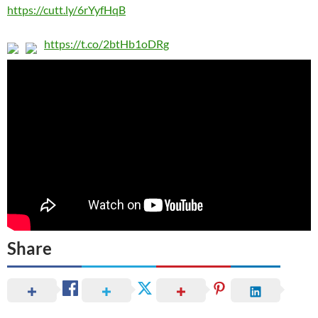
https://cutt.ly/6rYyfHqB
https://t.co/2btHb1oDRg
Share