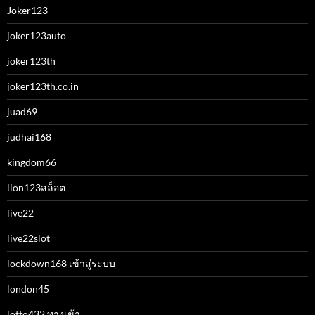
Joker123
joker123auto
joker123th
joker123th.co.in
juad69
judhai168
kingdom66
lion123สล็อต
live22
live22slot
lockdown168 เข้าสู่ระบบ
london45
lotto432 ทางเข้า