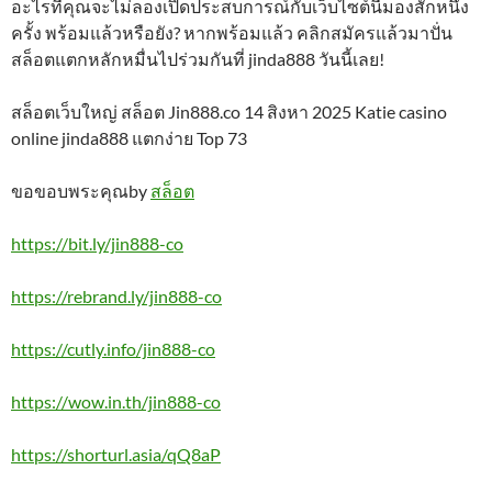
อะไรที่คุณจะไม่ลองเปิดประสบการณ์กับเว็บไซต์นี้มองสักหนึ่ง
ครั้ง พร้อมแล้วหรือยัง? หากพร้อมแล้ว คลิกสมัครแล้วมาปั่น
สล็อตแตกหลักหมื่นไปร่วมกันที่ jinda888 วันนี้เลย!
สล็อตเว็บใหญ่ สล็อต Jin888.co 14 สิงหา 2025 Katie casino
online jinda888 แตกง่าย Top 73
ขอขอบพระคุณby
สล็อต
https://bit.ly/jin888-co
https://rebrand.ly/jin888-co
https://cutly.info/jin888-co
https://wow.in.th/jin888-co
https://shorturl.asia/qQ8aP