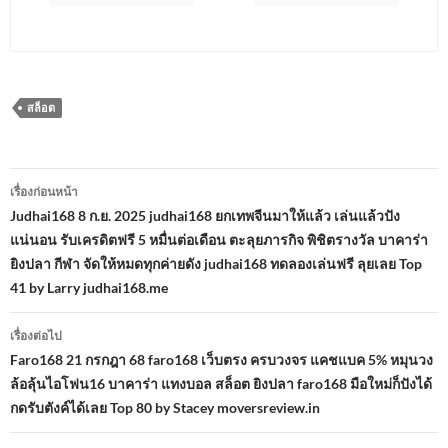
สล็อต
เมนู
เรื่องก่อนหน้า
นำทาง
Judhai168 8 ก.ย. 2025 judhai168 ยกเทพจีนมาให้แล้ว เล่นแล้วปัง
แน่นอน รับเครดิตฟรี 5 หมื่นต่อเดือน ตะลุยภารกิจ พิชิตรางวัล บาคาร่า
เรื่อง
ยิงปลา กีฬา จัดให้หมดทุกค่ายดัง judhai168 ทดลองเล่นฟรี ลุยเลย Top
41 by Larry judhai168.me
เรื่องต่อไป
Faro168 21 กรกฎา 68 faro168 เว็บตรง ครบวงจร แคชแบค 5% หมุนวง
ล้อลุ้นไอโฟน16 บาคาร่า แทงบอล สล็อต ยิงปลา faro168 มือใหม่ก็ปังได้
กดรับตังค์ได้เลย Top 80 by Stacey moversreview.in