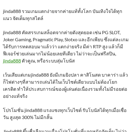
jinda888 รวมเกมแตกง่ายจากค่ายแท้ทั้งโลก บันเทิงใจได้ทุก
แนว จัดเต็มทุกสไตล์
jinda888 คัดสรรเกมสล็อตจากค่ายดังสุดยอด เช่น PG SLOT,
Joker Gaming, Pragmatic Play, Slotxo และอีกเพียบ ซึ่งแต่ละเกม
ได้รับการทดสอบมาแล้วว่า แตกง่ายจริง มีค่า RTP สูง แล้วก็มี
ฟีเจอร์ช่วยเล่นมากไม่น้อยเลยทีเดียว ไม่ว่าจะเป็นฟรีสปิน,
jinda888
ตัวคูณ, หรือระบบสุ่มโบนัส
เว้นเสียแต่เกมjinda888 ยังมีเกมยิงปลา คาสิโนสด บาคาร่า แล้ว
ก็ไพ่ต่างๆที่สามารถเล่นได้ในเว็บไซต์เดียวแบบไม่ต้องโยก
เครดิต ทำให้ประสบการณ์ของผู้เล่นต่อเนื่องรวมทั้งไม่มีรอยต่อ
อย่างแท้จริง
โปรโมชั่น jinda888 แรงแซงทุกเว็บไซต์ รับโบนัสได้ทุกเมื่อเชื่อ
วัน สูงสุด 300% ไม่มีกลั้น
Jinda888 ขึ้นชื่อลือนามเรื่องโปรโมชั่นที่แจกหนักจัดเต็ม ไม่ว่า