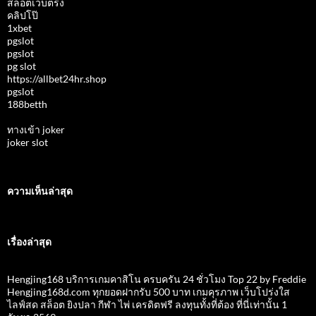
สล็อตเว็บตรง
คลิปโป๊
1xbet
pgslot
pgslot
pg slot
https://allbet24hr.shop
pgslot
188betth
ทางเข้า joker
joker slot
ความเห็นล่าสุด
เรื่องล่าสุด
Hengjing168 บริการเกมคาสิโน ครบครัน 24 ชั่วโมง Top 22 by Freddie
Hengjing168d.com ทุกยอดฝากรับ 500 บาท เกมคุรภาพ เว็บโปร่งใส
ไลฟ์สด สล็อต ยิงปลา กีฬา ไพ่ เครดิตฟรี ลงทุนทั้งที่ต้อง ที่นี่เท่านั้น 1