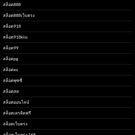
สล็อต888
สล็อต888เว็บตรง
สล็อต918
สล็อต918kiss
สล็อต99
สล็อตpg
สล็อตxo
สล็อตพุซซี่
สล็อตสด
สล็อตออนไลน์
สล็อตเครดิตฟรี
สล็อตเว็บตรง
สล็อตเว็บตรง 168