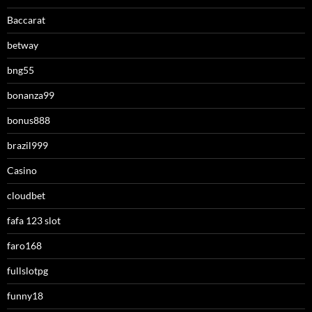
Baccarat
betway
bng55
bonanza99
bonus888
brazil999
Casino
cloudbet
fafa 123 slot
faro168
fullslotpg
funny18