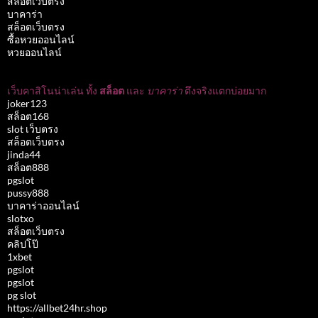
สล็อตเว็บตรง
บาคาร่า
สล็อตเว็บตรง
ซื้อหวยออนไลน์
หวยออนไลน์
เว็บคาสิโนน่าเล่น ทั้ง
สล็อต
และ
บาคาร่า
ตึงจริงแตกบ่อยมาก
joker123
สล็อต168
slot เว็บตรง
สล็อตเว็บตรง
jinda44
สล็อต888
pgslot
pussy888
บาคาร่าออนไลน์
slotxo
สล็อตเว็บตรง
คลิปโป๊
1xbet
pgslot
pgslot
pg slot
https://allbet24hr.shop