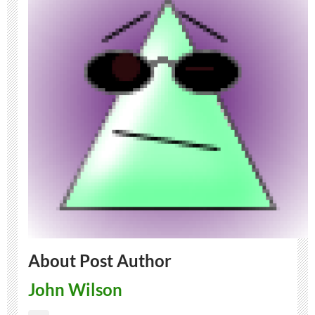
About Post Author
John Wilson