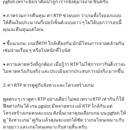
pgfish เพราะยิ่งเราตั้งเป้าถูก เราก็ยิ่งคุมใจง่าย ขึ้นครับ
• ภาพรวมการคืนทุน: ค่า RTP ช่วยบอก ว่าเกมตั้งใจออกแบบ
ให้คืนเงินประมาณกี่เปอร์เซ็นต์ แบบยาว ๆ ไม่ได้บอกว่ารอบนี้
คุณจะคืนทุนแค่ไหน
• ชี้แนวเกม: เกมที่RTP ใกล้เคียงกัน มักมีโทนการจ่ายคล้ายกัน
เช่นจ่ายเรื่อย ๆ หรือไปหนักที่โบนัส
• ความคาดหวังที่ถูกต้อง: เมื่อรู้ว่า RTP ไม่ใช่การการันตี เราจะ
ไม่คาดหวังเกินจริง และประเมินจากประสบการณ์จริง มากขึ้น
2. ค่า RTP ควรดูคู่กับจังหวะและโครงสร้างเกม
พูดตรง ๆ เราดูค่า RTP อย่างเดียว ไม่พอ เพราะRTP เท่ากัน ก็ให้
ฟีลต่างกัน ได้ เกม pgslot มีหลายทรง แม้ RTP ใกล้กัน แต่
โครงสร้างเกมคนละแบบ ดังนั้นเวลาคุณเลือกเกม บน pgfish ให้
ดู “จังหวะเกม” คู่กัน แล้วคุณจะแยกได้ชัด ว่าเกมไหนเหมาะกับ
สายยาว และเกมไหนเหมาะกับสายสั้น ครับ