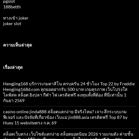
pgslot
188betth
ทางเข้า joker
joker slot
ความเห็นล่าสุด
เรื่องล่าสุด
Hengjing168 บริการเกมคาสิโน ครบครัน 24 ชั่วโมง Top 22 by Freddie
Hengjing168d.com ทุกยอดฝากรับ 500 บาท เกมคุรภาพ เว็บโปร่งใส
ไลฟ์สด สล็อต ยิงปลา กีฬา ไพ่ เครดิตฟรี ลงทุนทั้งที่ต้อง ที่นี่เท่านั้น 1
กันยา 2569
casino online jinda888 สล็อตแตกง่าย มีจริงไหม? เจาะลึกระบบเกม
ฟีเจอร์ และปัจจัยที่เกี่ยวข้อง เว็บแม่ jin888.asia เครดิตฟรี Top 87 by
Huey 15 websiteตรง ก.ค. 69
สล็อตเว็บตรง เว็บไซต์แตกง่าย สล็อตยอดนิยม 2026 รวมเกมดัง ค่ายชั้น