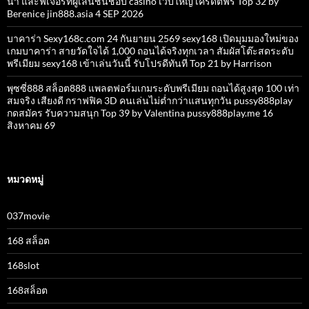
นำ และฟีเจอร์ที่ผู้เล่นชื่นชอบ casino เว็บใหญ่ เครดิตฟรี Top 32 by
Berenice jin888.asia 4 SEP 2026
บาคาร่า Sexy168c.com 24 กันยายน 2569 sexy168 เปิดมุมมองใหม่ของ
เกมบาคาร่า สายวัดใจได้ 1,000 ถอนได้จริงทุกเวลา สัมผัสโต๊ะสดระดับ
พรีเมียม sexy168 เข้าเล่นวันนี้ รับโปรดีทันที Top 21 by Harrison
พุซซี่888 สล็อต888 แพลตฟอร์มเกมระดับพรีเมียม ถอนได้สูงสุด 100 เท่า
สมจริง เสียงดี กราฟฟิค 3D คนเล่นไม่ต่ำกว่าแสนทุกวัน pussy888play
กดสมัคร รับความสนุก Top 39 by Valentina pussy888play.me 16
สิงหาคม 69
หมวดหมู่
037movie
168 สล็อต
168slot
168สล็อต