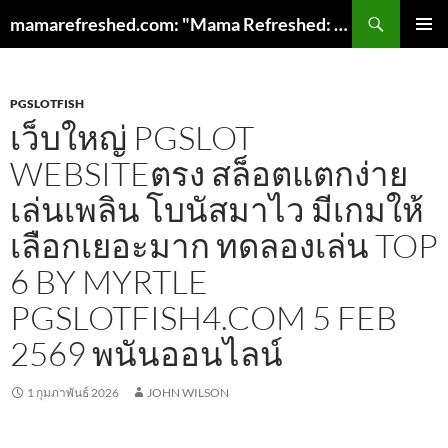
ค้นหา
mamarefreshed.com: "Mama Refreshed: ชุมชนสำหรับแม่ที่ต้องการการฟื้นตัวและการสร้างความสุข"
ข้าม
เมนูหลัก
ไป
ยัง
เนื้อหา
PGSLOTFISH
เว็บใหญ่ PGSLOT
WEBSITEตรง สล็อตแตกง่าย
เล่นเพลิน โบนัสมาไว มีเกมให้
เลือกเยอะมาก ทดลองเล่น TOP
6 BY MYRTLE
PGSLOTFISH4.COM 5 FEB
2569 พนันออนไลน์
1 กุมภาพันธ์ 2026
JOHN WILSON