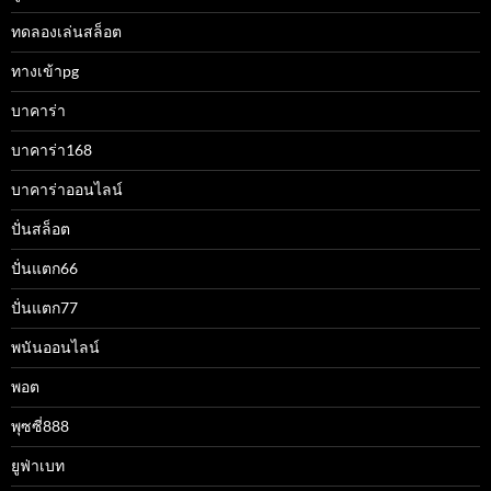
ทดลองเล่นสล็อต
ทางเข้าpg
บาคาร่า
บาคาร่า168
บาคาร่าออนไลน์
ปั่นสล็อต
ปั่นแตก66
ปั่นแตก77
พนันออนไลน์
พอต
พุซซี่888
ยูฟ่าเบท