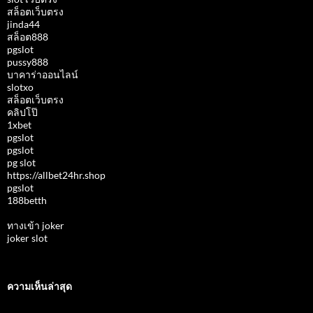
สล็อตเว็บตรง
jinda44
สล็อต888
pgslot
pussy888
บาคาร่าออนไลน์
slotxo
สล็อตเว็บตรง
คลิปโป๊
1xbet
pgslot
pgslot
pg slot
https://allbet24hr.shop
pgslot
188betth
ทางเข้า joker
joker slot
ความเห็นล่าสุด