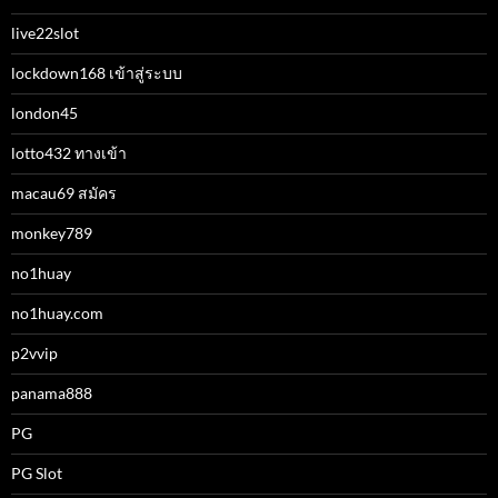
live22slot
lockdown168 เข้าสู่ระบบ
london45
lotto432 ทางเข้า
macau69 สมัคร
monkey789
no1huay
no1huay.com
p2vvip
panama888
PG
PG Slot