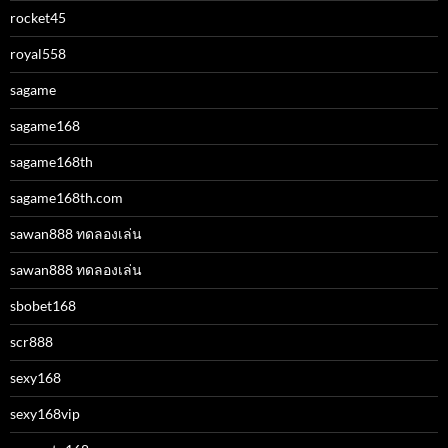
rocket45
royal558
sagame
sagame168
sagame168th
sagame168th.com
sawan888 ทดลองเล่น
sawan888 ทดลองเล่น
sbobet168
scr888
sexy168
sexy168vip