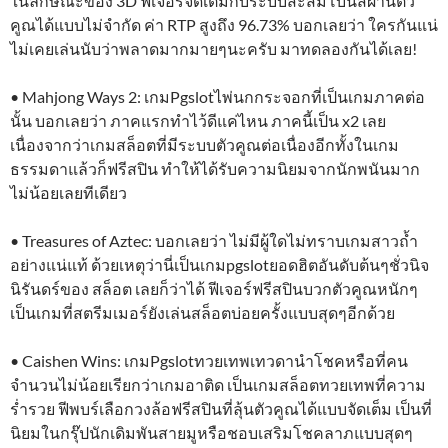
ในลักษณะของ 3D ฟีเจอร์จัดเต็มกับระบบสะสมโบนัสผ่านตัว
คูณได้แบบไม่จำกัด ค่า RTP สูงถึง 96.73% บอกเลยว่า ใครกันแน่
ไม่เคยเล่นนับว่าพลาดมากมายๆนะครับ มาทดลองกันได้เลย!
• Mahjong Ways 2: เกมPgslotไพ่นกกระจอกที่เป็นเกมภาคต่อ
นั้น บอกเลยว่า ภาคแรกทำไว้ดีแค่ไหน ภาคนี้เป็น x2 เลย
เนื่องจากว่าเกมสล็อตที่มีระบบตัวคูณต่อเนื่องอีกทั้งในเกม
ธรรมดาแล้วก็ฟรีสปิน ทำให้ได้รับความนิยมจากนักพนันมาก
ไม่น้อยเลยทีเดียว
• Treasures of Aztec: บอกเลยว่า ไม่มีผู้ใดไม่ทราบเกมสาวถ้ำ
อย่างแน่แท้ ด้วยเหตุว่านี่เป็นเกมpgslotยอดฮิตอันดับต้นๆชั่วนิจ
นิรันดร์ของ สล็อต เลยก็ว่าได้ ฟีเจอร์ฟรีสปินบวกตัวคูณหนักๆ
เป็นเกมที่สตรีมเมอร์ยังเล่นสล็อตบ่อยครั้งแบบสุดๆอีกด้วย
• Caishen Wins: เกมPgslotทวยเทพเทวดานำโชคหรือที่คน
จำนวนไม่น้อยเรียกว่าเกมอาติด เป็นเกมสล็อตทวยเทพที่ความ
ร่ำรวย ฟีพบร์เลือกวงล้อฟรีสปินที่ลุ้นตัวคูณได้แบบจัดเต็ม เป็นที่
นิยมในกรุ๊ปนักเดิมพันสายมูหรือชอบเสริมโชคลาภแบบสุดๆ