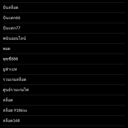
ปั่นสล็อต
ปั่นแตก66
ปั่นแตก77
พนันออนไลน์
พอต
พุซซี่888
ยูฟ่าเบท
รวมเกมสล็อต
ศูนย์รวมเกมไพ่
สล็อต
สล็อต 918kiss
สล็อต168