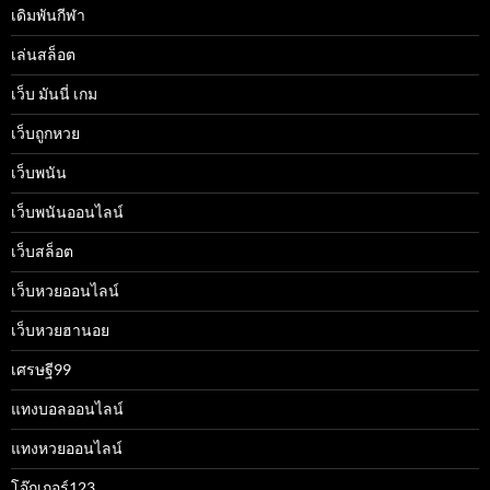
เดิมพันกีฬา
เล่นสล็อต
เว็บ มันนี่ เกม
เว็บถูกหวย
เว็บพนัน
เว็บพนันออนไลน์
เว็บสล็อต
เว็บหวยออนไลน์
เว็บหวยฮานอย
เศรษฐี99
แทงบอลออนไลน์
แทงหวยออนไลน์
โจ๊กเกอร์123