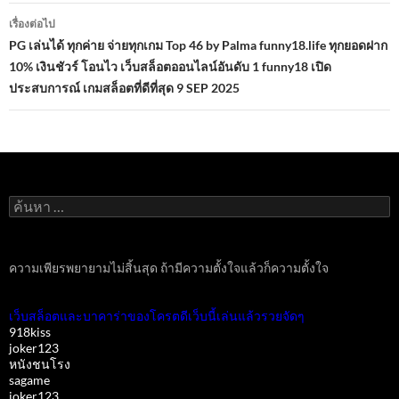
เรื่องต่อไป
PG เล่นได้ ทุกค่าย จ่ายทุกเกม Top 46 by Palma funny18.life ทุกยอดฝาก
10% เงินชัวร์ โอนไว เว็บสล็อตออนไลน์อันดับ 1 funny18 เปิด
ประสบการณ์ เกมสล็อตที่ดีที่สุด 9 SEP 2025
ค้นหา
สำหรับ:
ความเพียรพยายามไม่สิ้นสุด ถ้ามีความตั้งใจแล้วก็ความตั้งใจ
เว็บสล็อตและบาคาร่าของโครตดีเว็บนี้เล่นแล้วรวยจัดๆ
918kiss
joker123
หนังชนโรง
sagame
joker123