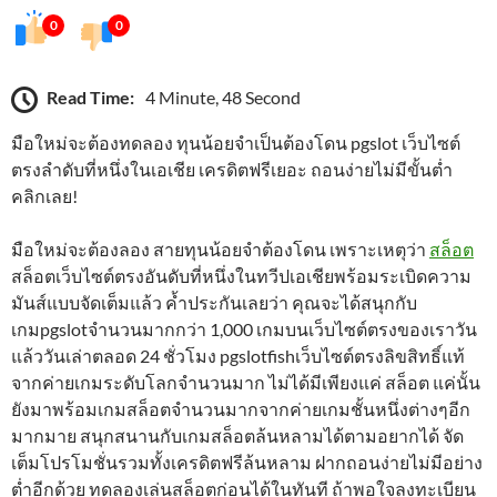
0
0
Read Time:
4 Minute, 48 Second
มือใหม่จะต้องทดลอง ทุนน้อยจำเป็นต้องโดน pgslot เว็บไซต์
ตรงลำดับที่หนึ่งในเอเชีย เครดิตฟรีเยอะ ถอนง่ายไม่มีขั้นต่ำ
คลิกเลย!
มือใหม่จะต้องลอง สายทุนน้อยจำต้องโดน เพราะเหตุว่า
สล็อต
สล็อตเว็บไซต์ตรงอันดับที่หนึ่งในทวีปเอเชียพร้อมระเบิดความ
มันส์แบบจัดเต็มแล้ว ค้ำประกันเลยว่า คุณจะได้สนุกกับ
เกมpgslotจำนวนมากกว่า 1,000 เกมบนเว็บไซต์ตรงของเราวัน
แล้ววันเล่าตลอด 24 ชั่วโมง pgslotfishเว็บไซต์ตรงลิขสิทธิ์แท้
จากค่ายเกมระดับโลกจำนวนมาก ไม่ได้มีเพียงแค่ สล็อต แค่นั้น
ยังมาพร้อมเกมสล็อตจำนวนมากจากค่ายเกมชั้นหนึ่งต่างๆอีก
มากมาย สนุกสนานกับเกมสล็อตล้นหลามได้ตามอยากได้ จัด
เต็มโปรโมชั่นรวมทั้งเครดิตฟรีล้นหลาม ฝากถอนง่ายไม่มีอย่าง
ต่ำอีกด้วย ทดลองเล่นสล็อตก่อนได้ในทันที ถ้าพอใจลงทะเบียน