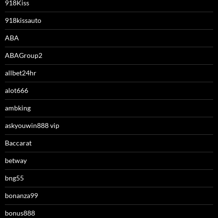
918Kiss
918kissauto
ABA
ABAGroup2
allbet24hr
alot666
ambking
askyouwin888 vip
Baccarat
betway
bng55
bonanza99
bonus888