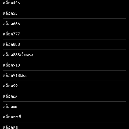
สล็อต456
สล็อต55
สล็อต666
สล็อต777
สล็อต888
สล็อต888เว็บตรง
สล็อต918
สล็อต918kiss
สล็อต99
สล็อตpg
สล็อตxo
สล็อตพุซซี่
สล็อตสด