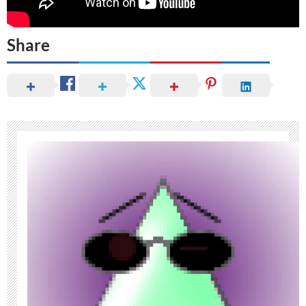
Share