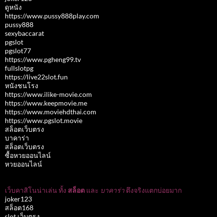
ดูหนัง
https://www.pussy888play.com
pussy888
sexybaccarat
pgslot
pgslot77
https://www.pgheng99.tv
fullslotpg
https://live22slot.fun
หนังชนโรง
https://www.ilike-movie.com
https://www.keepmovie.me
https://www.moviehdthai.com
https://www.pgslot.movie
สล็อตเว็บตรง
บาคาร่า
สล็อตเว็บตรง
ซื้อหวยออนไลน์
หวยออนไลน์
เว็บคาสิโนน่าเล่น ทั้ง
สล็อต
และ
บาคาร่า
ตึงจริงแตกบ่อยมาก
joker123
สล็อต168
slot เว็บตรง