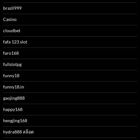
brazil999
Casino
cloudbet
fafa 123 slot
faro168
fullslotpg
funny18
funny18.in
gaojing888
happy168
hengjing168
hydra888 สล็อต