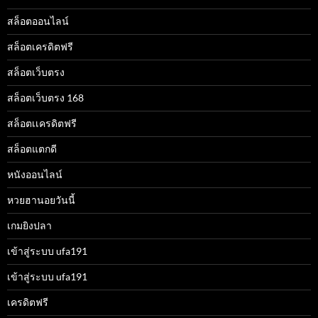
สล็อตออนไลน์
สล็อตเครดิตฟรี
สล็อตเว็บตรง
สล็อตเว็บตรง 168
สล็อตเเครดิตฟรี
สล็อตแตกดี
หนังออนไลน์
หวยฮานอยวันนี้
เกมยิงปลา
เข้าสู่ระบบ ufa191
เข้าสู่ระบบ ufa191
เครดิตฟรี