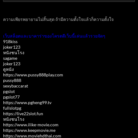
สำหรับ:
ความเพียรพยายามไม่สิ้นสุด ถ้ามีความตั้งใจแล้วก็ความตั้งใจ
เว็บสล็อตและบาคาร่าของโครตดีเว็บนี้เล่นแล้วรวยจัดๆ
918kiss
joker123
หนังชนโรง
sagame
joker123
ดูหนัง
https://www.pussy888play.com
pussy888
sexybaccarat
pgslot
pgslot77
https://www.pgheng99.tv
fullslotpg
https://live22slot.fun
หนังชนโรง
https://www.ilike-movie.com
https://www.keepmovie.me
https://www.moviehdthai.com