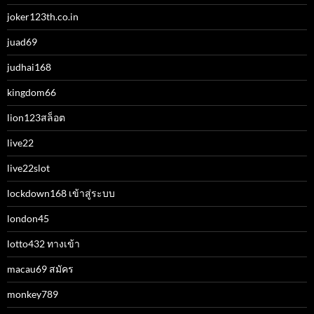
joker123th.co.in
juad69
judhai168
kingdom66
lion123สล็อต
live22
live22slot
lockdown168 เข้าสู่ระบบ
london45
lotto432 ทางเข้า
macau69 สมัคร
monkey789