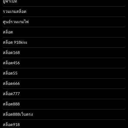
ยูฟ่าเบท
รวมเกมสล็อต
ศูนย์รวมเกมไพ่
สล็อต
สล็อต 918kiss
สล็อต168
สล็อต456
สล็อต55
สล็อต666
สล็อต777
สล็อต888
สล็อต888เว็บตรง
สล็อต918