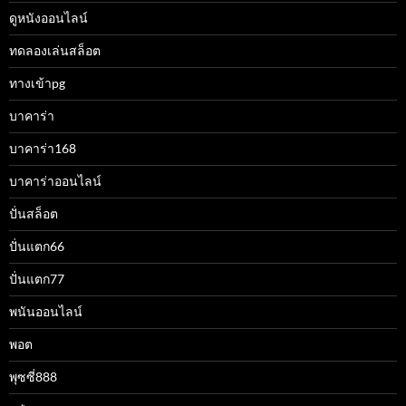
ดูหนังออนไลน์
ทดลองเล่นสล็อต
ทางเข้าpg
บาคาร่า
บาคาร่า168
บาคาร่าออนไลน์
ปั่นสล็อต
ปั่นแตก66
ปั่นแตก77
พนันออนไลน์
พอต
พุซซี่888