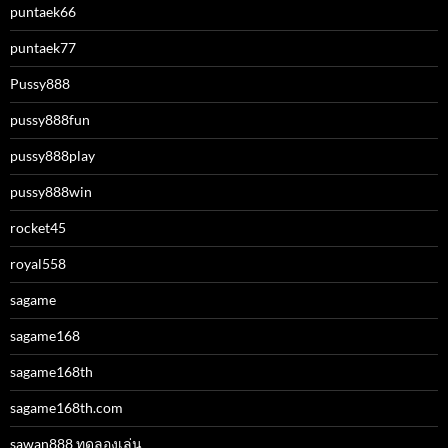
puntaek66
puntaek77
Pussy888
pussy888fun
pussy888play
pussy888win
rocket45
royal558
sagame
sagame168
sagame168th
sagame168th.com
sawan888 ทดลองเล่น