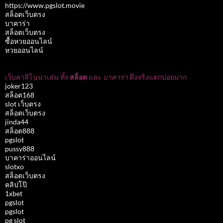
https://www.pgslot.movie
สล็อตเว็บตรง
บาคาร่า
สล็อตเว็บตรง
ซื้อหวยออนไลน์
หวยออนไลน์
เว็บคาสิโนน่าเล่น ทั้ง
สล็อต
และ
บาคาร่า
ตึงจริงแตกบ่อยมาก
joker123
สล็อต168
slot เว็บตรง
สล็อตเว็บตรง
jinda44
สล็อต888
pgslot
pussy888
บาคาร่าออนไลน์
slotxo
สล็อตเว็บตรง
คลิปโป๊
1xbet
pgslot
pgslot
pg slot