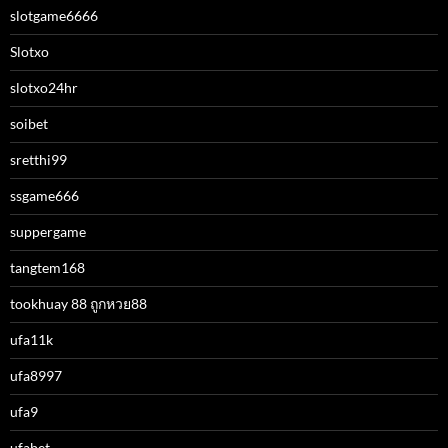
slotgame6666
Slotxo
slotxo24hr
soibet
sretthi99
ssgame666
suppergame
tangtem168
tookhuay 88 ถูกหวย88
ufa11k
ufa8997
ufa9
ufabet