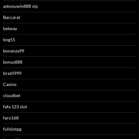
askyouwin888 vip
Baccarat
betway
bng55
bonanza99
bonus888
brazil999
Casino
cloudbet
fafa 123 slot
faro168
fullslotpg