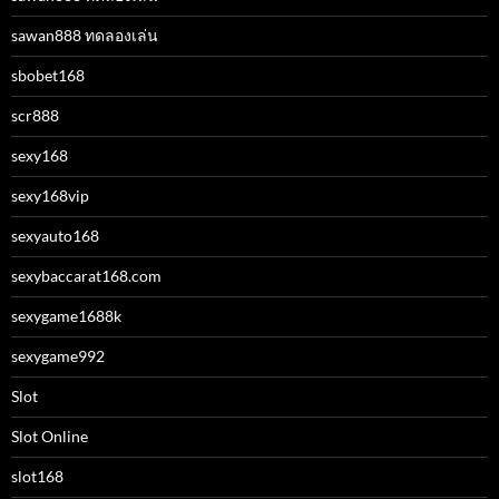
sawan888 ทดลองเล่น
sbobet168
scr888
sexy168
sexy168vip
sexyauto168
sexybaccarat168.com
sexygame1688k
sexygame992
Slot
Slot Online
slot168