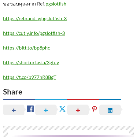
ขอขอบคุณมาก Ref.
pgslotfish
https://rebrand.ly/pgslotfish-3
https://cutly.info/pgslotfish-3
https://bitt.to/bp8phc
https://shorturl.asia/3gtuy
https://t.co/b977nR8BgT
Share