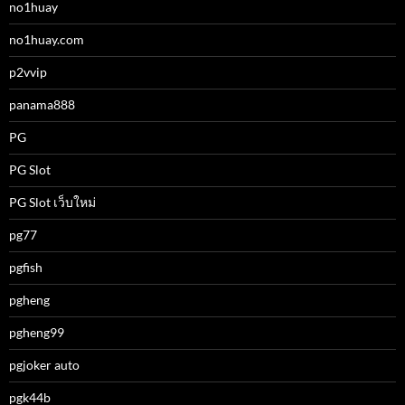
no1huay
no1huay.com
p2vvip
panama888
PG
PG Slot
PG Slot เว็บใหม่
pg77
pgfish
pgheng
pgheng99
pgjoker auto
pgk44b