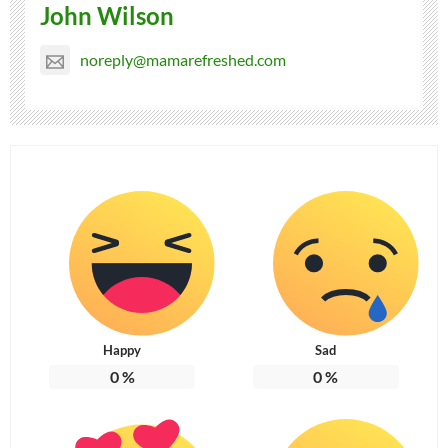
John Wilson
noreply@mamarefreshed.com
Happy
Sad
0
%
0
%