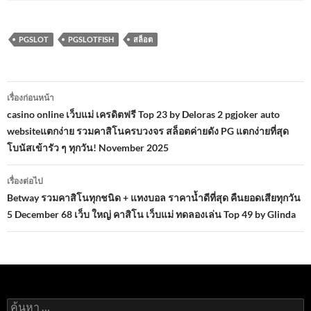
PGSLOT
PGSLOTFISH
สล็อต
เมนู
เรื่องก่อนหน้า
นำทาง
casino online เว็บแม่ เครดิตฟรี Top 23 by Deloras 2 pgjoker auto
websiteแตกง่าย รวมคาสิโนครบวงจร สล็อตค่ายดัง PG แตกง่ายที่สุด
เรื่อง
โบนัสเข้ารัว ๆ ทุกวัน! November 2025
เรื่องต่อไป
Betway รวมคาสิโนทุกชนิด + แทงบอล ราคาน้ำดีที่สุด คืนยอดเสียทุกวัน
5 December 68 เว็บ ใหญ่ คาสิโน เว็บแม่ ทดลองเล่น Top 49 by Glinda
ค้นหา